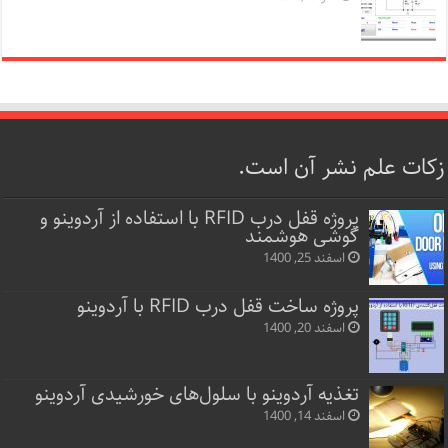
زکات علم نشر آن است.
پروژه قفل‌ درب RFID با استفاده از آردوینو و
گوشی هوشمند
اسفند 25, 1400
پروژه ساخت قفل‌ درب RFID با آردوینو
اسفند 20, 1400
تغذیه آردوینو با سلول‌های خورشیدی آردوینو
اسفند 14, 1400