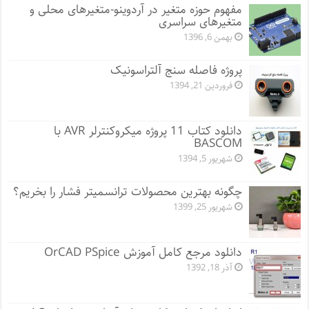
مفهوم حوزه متغیر در آردوینو-متغیرهای محلی و
متغیرهای سراسری
بهمن 6, 1396
پروژه فاصله سنج آلتراسونیک
فروردین 21, 1394
دانلود کتاب 11 پروژه میکروکنترلر AVR با
BASCOM
شهریور 5, 1394
چگونه بهترین محصولات ترانسمیتر فشار را بخریم؟
شهریور 25, 1399
دانلود مرجع کامل آموزش OrCAD PSpice
آذر 18, 1392