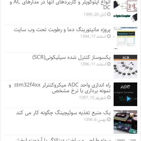
انواع اپتوکوپلر و کاربردهای آنها در مدارهای AC و
DC
آبان 20, 1399
پروژه مانيتورينگ دما و رطوبت تحت وب سایت
اسفند 17, 1394
یکسوساز کنترل شده سیلیکونی(SCR)
اسفند 11, 1396
راه اندازی واحد ADC میکروکنترلر stm32f4xx و
نمونه برداری با نرخ مشخص
شهریور 10, 1397
یک منبع تغذیه سوئیچینگ چگونه کار می کند
بهمن 6, 1396
پروژه طراحی و ساخت دیتالاگر با آردوینو (بخش