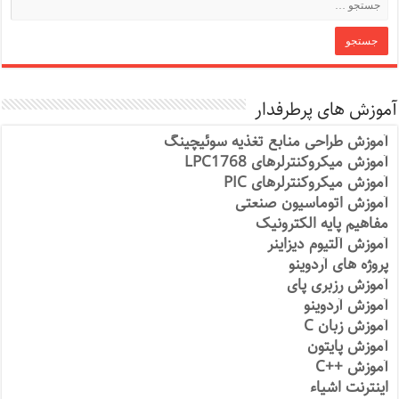
آموزش های پرطرفدار
آموزش طراحی منابع تغذیه سوئیچینگ
آموزش میکروکنترلرهای LPC1768
آموزش میکروکنترلرهای PIC
آموزش اتوماسیون صنعتی
مفاهیم پایه الکترونیک
آموزش آلتیوم دیزاینر
پروژه های آردوینو
آموزش رزبری پای
آموزش آردوینو
آموزش زبان C
آموزش پایتون
آموزش ++C
اینترنت اشیاء