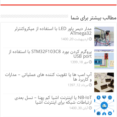
مطالب بیشتر برای شما
مدار دیمر پاور LED با استفاده از میکروکنترلر
ATmega32
اردیبهشت 20, 1400
پروگرم کردن بورد STM32F103C8 با استفاده از
USB port
مهر 18, 1399
آپ امپ ها یا تقویت کننده های عملیاتی – مدارات
و کاربرد ها
مرداد 12, 1397
NB-IoT یا اینترنت اشیا کم پهنا – نسل بعدی
ارتباطات شبکه برای اینترنت اشیا
آبان 30, 1400