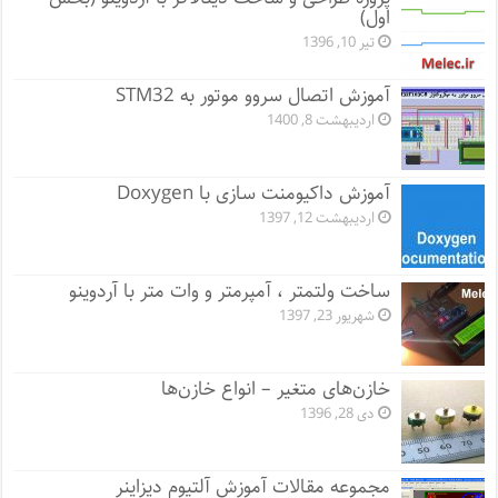
اول)
تیر 10, 1396
آموزش اتصال سروو موتور به STM32
اردیبهشت 8, 1400
آموزش داکیومنت سازی با Doxygen
اردیبهشت 12, 1397
ساخت ولتمتر ، آمپرمتر و وات متر با آردوینو
شهریور 23, 1397
خازن‌های متغیر – انواع خازن‌ها
دی 28, 1396
مجموعه مقالات آموزش آلتیوم دیزاینر