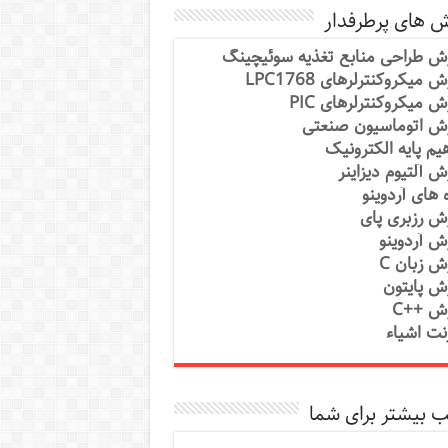
ش های پرطرفدار
ش طراحی منابع تغذیه سوئیچینگ
 میکروکنترلرهای LPC1768
ش میکروکنترلرهای PIC
ش اتوماسیون صنعتی
یم پایه الکترونیک
ش آلتیوم دیزاینر
ه های آردوینو
ش رزبری پای
ش آردوینو
ش زبان C
ش پایتون
ش ++C
رنت اشیاء
 بیشتر برای شما