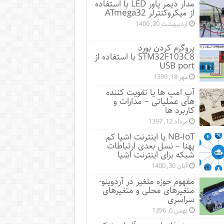
مدار دیمر پاور LED با استفاده
از میکروکنترلر ATmega32
اردیبهشت 20, 1400
پروگرم کردن بورد
STM32F103C8 با استفاده از
USB port
مهر 18, 1399
آپ امپ ها یا تقویت کننده
های عملیاتی – مدارات و
کاربرد ها
مرداد 12, 1397
NB-IoT یا اینترنت اشیا کم
پهنا – نسل بعدی ارتباطات
شبکه برای اینترنت اشیا
آبان 30, 1400
مفهوم حوزه متغیر در آردوینو-
متغیرهای محلی و متغیرهای
سراسری
بهمن 6, 1396