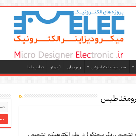
سایر موضوعات آموزشی
رزبری‌پای
آردوینو
تماس با ما
ترومغناطيس
ه تشخیص رنگ سخنگو ! در علم الکترونیک، تشخیص