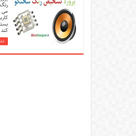
رنگ 
می ش
کارب
بسته
كند 
ادا