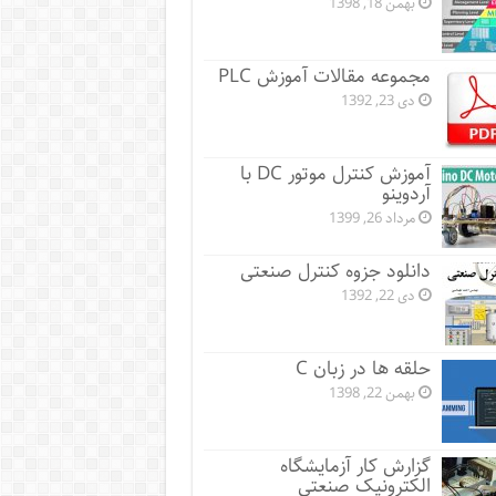
بهمن 18, 1398
مجموعه مقالات آموزش PLC
دی 23, 1392
آموزش کنترل موتور DC با
آردوینو
مرداد 26, 1399
دانلود جزوه کنترل صنعتی
دی 22, 1392
حلقه ها در زبان C
بهمن 22, 1398
گزارش کار آزمایشگاه
الکترونیک صنعتی