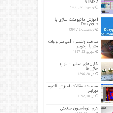
STM32
اردیبهشت 8, 1400
آموزش داکیومنت سازی با
Doxygen
اردیبهشت 12, 1397
ساخت ولتمتر ، آمپرمتر و وات
متر با آردوینو
شهریور 23, 1397
خازن‌های متغیر – انواع
خازن‌ها
دی 28, 1396
مجموعه مقالات آموزش آلتیوم
دیزاینر
دی 10, 1392
هرم اتوماسیون صنعتی