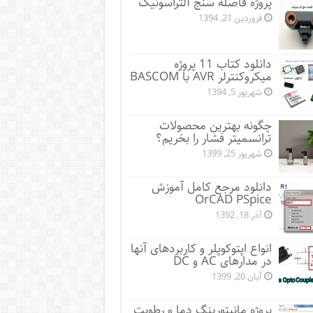
پروژه فاصله سنج آلتراسونیک
فروردین 21, 1394
دانلود کتاب 11 پروژه
میکروکنترلر AVR با BASCOM
شهریور 5, 1394
چگونه بهترین محصولات
ترانسمیتر فشار را بخریم؟
شهریور 25, 1399
دانلود مرجع کامل آموزش
OrCAD PSpice
آذر 18, 1392
انواع اپتوکوپلر و کاربردهای آنها
در مدارهای AC و DC
آبان 20, 1399
پروژه مانيتورينگ دما و رطوبت