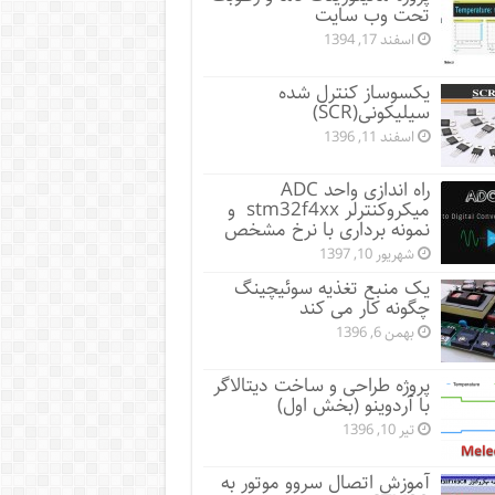
تحت وب سایت
اسفند 17, 1394
یکسوساز کنترل شده
سیلیکونی(SCR)
اسفند 11, 1396
راه اندازی واحد ADC
میکروکنترلر stm32f4xx و
نمونه برداری با نرخ مشخص
شهریور 10, 1397
یک منبع تغذیه سوئیچینگ
چگونه کار می کند
بهمن 6, 1396
پروژه طراحی و ساخت دیتالاگر
با آردوینو (بخش اول)
تیر 10, 1396
آموزش اتصال سروو موتور به