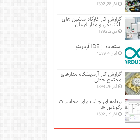
آذر 28, 1392
گزارش کار کارگاه ماشین های
الکتریکی و مدار فرمان
دی 3, 1393
استفاده از IDE آردوینو
آبان 4, 1399
گزارش کار آزمایشگاه مدارهای
مجتمع خطی
آذر 26, 1393
برنامه ای جالب برای محاسبات
رگولاتور ها
آذر 19, 1392