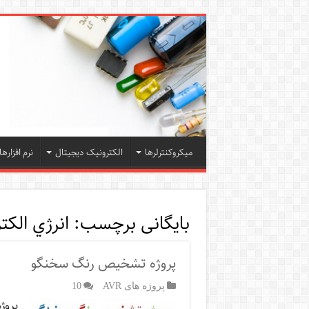
میکروکنترلرها
الکترونیک دیجیتال
نرم افزارها
بایگانی برچسب:
انرژي الك
پروژه تشخیص رنگ سخنگو
پروژه های AVR
10
پروژ