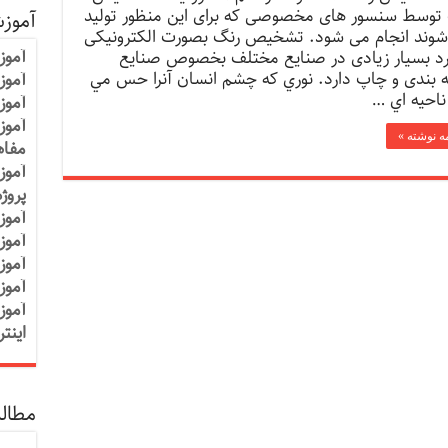
توسط سنسور های مخصوصی که برای این منظور تولید
آموز
وند انجام می شود. تشخیص رنگ بصورت الکترونیکی
آموز
رد بسیار زیادی در صنایع مختلف بخصوص صنایع
 بندی و چاپ دارد. نوري كه چشم انسان آنرا حس مي
آموزش
ناحيه اي …
آموز
آموز
مه نوشته »
مفاه
آموز
پروژ
آموز
آموز
آموز
آموز
آموز
اینت
مطالب