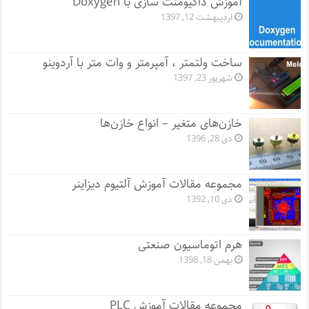
آموزش داکیومنت سازی با Doxygen
اردیبهشت 12, 1397
ساخت ولتمتر ، آمپرمتر و وات متر با آردوینو
شهریور 23, 1397
خازن‌های متغیر – انواع خازن‌ها
دی 28, 1396
مجموعه مقالات آموزش آلتیوم دیزاینر
دی 10, 1392
هرم اتوماسیون صنعتی
بهمن 18, 1398
مجموعه مقالات آموزش PLC