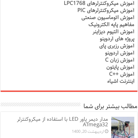
آموزش میکروکنترلرهای LPC1768
آموزش میکروکنترلرهای PIC
آموزش اتوماسیون صنعتی
مفاهیم پایه الکترونیک
آموزش آلتیوم دیزاینر
پروژه های آردوینو
آموزش رزبری پای
آموزش آردوینو
آموزش زبان C
آموزش پایتون
آموزش ++C
اینترنت اشیاء
مطالب بیشتر برای شما
مدار دیمر پاور LED با استفاده از میکروکنترلر
ATmega32
اردیبهشت 20, 1400