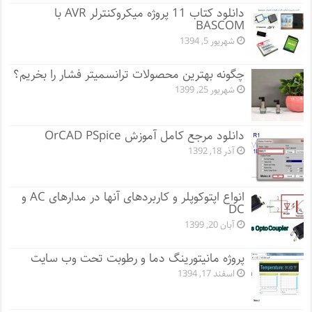
دانلود کتاب 11 پروژه میکروکنترلر AVR با
BASCOM
شهریور 5, 1394
چگونه بهترین محصولات ترانسمیتر فشار را بخریم؟
شهریور 25, 1399
دانلود مرجع کامل آموزش OrCAD PSpice
آذر 18, 1392
انواع اپتوکوپلر و کاربردهای آنها در مدارهای AC و
DC
آبان 20, 1399
پروژه مانيتورينگ دما و رطوبت تحت وب سایت
اسفند 17, 1394