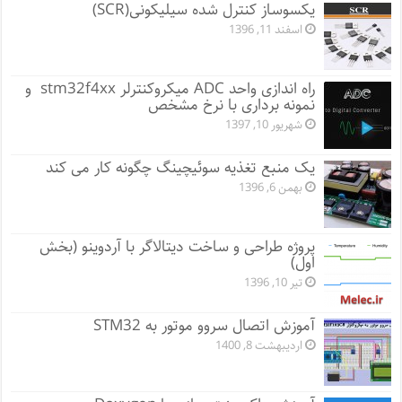
یکسوساز کنترل شده سیلیکونی(SCR)
اسفند 11, 1396
راه اندازی واحد ADC میکروکنترلر stm32f4xx و
نمونه برداری با نرخ مشخص
شهریور 10, 1397
یک منبع تغذیه سوئیچینگ چگونه کار می کند
بهمن 6, 1396
پروژه طراحی و ساخت دیتالاگر با آردوینو (بخش
اول)
تیر 10, 1396
آموزش اتصال سروو موتور به STM32
اردیبهشت 8, 1400