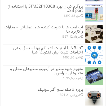
پروگرم کردن بورد STM32F103C8 با استفاده از
USB port
مهر 18, 1399
آپ امپ ها یا تقویت کننده های عملیاتی – مدارات
و کاربرد ها
مرداد 12, 1397
NB-IoT یا اینترنت اشیا کم پهنا – نسل بعدی
ارتباطات شبکه برای اینترنت اشیا
آبان 30, 1400
مفهوم حوزه متغیر در آردوینو-متغیرهای محلی و
متغیرهای سراسری
بهمن 6, 1396
پروژه فاصله سنج آلتراسونیک
فروردین 21, 1394