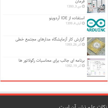
فرمان
دی 3, 1393
استفاده از IDE آردوینو
آبان 4, 1399
گزارش کار آزمایشگاه مدارهای مجتمع خطی
آذر 26, 1393
برنامه ای جالب برای محاسبات رگولاتور ها
آذر 19, 1392
زکات علم نشر آن است.