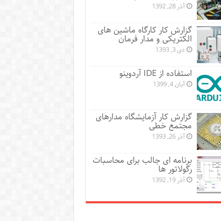
آذر 28, 1392
گزارش کار کارگاه ماشین های
الکتریکی و مدار فرمان
دی 3, 1393
استفاده از IDE آردوینو
آبان 4, 1399
گزارش کار آزمایشگاه مدارهای
مجتمع خطی
آذر 26, 1393
برنامه ای جالب برای محاسبات
رگولاتور ها
آذر 19, 1392