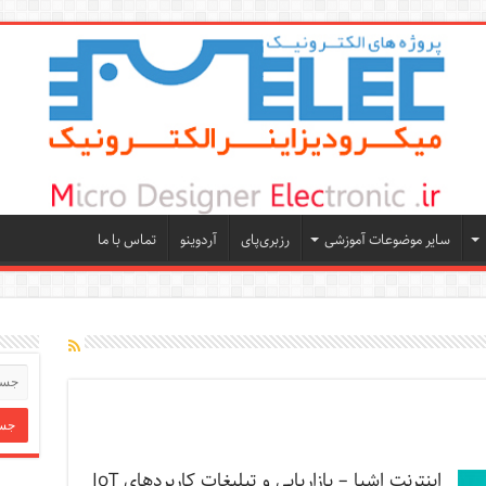
سایر موضوعات آموزشی
رزبری‌پای
آردوینو
تماس با ما
اینترنت اشیا – بازاریابی و تبلیغات کاربردهای IoT