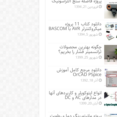
پروژه فاصله سنج آلتراسونیک
فروردین 21, 1394
دانلود کتاب 11 پروژه
میکروکنترلر AVR با BASCOM
شهریور 5, 1394
چگونه بهترین محصولات
ترانسمیتر فشار را بخریم؟
شهریور 25, 1399
دانلود مرجع کامل آموزش
OrCAD PSpice
آذر 18, 1392
انواع اپتوکوپلر و کاربردهای آنها
در مدارهای AC و DC
آبان 20, 1399
پروژه مانيتورينگ دما و رطوبت