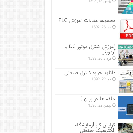
بهمن 18, 1398
مجموعه مقالات آموزش PLC
دی 23, 1392
آموزش کنترل موتور DC با
آردوینو
مرداد 26, 1399
دانلود جزوه کنترل صنعتی
دی 22, 1392
حلقه ها در زبان C
بهمن 22, 1398
گزارش کار آزمایشگاه
الکترونیک صنعتی