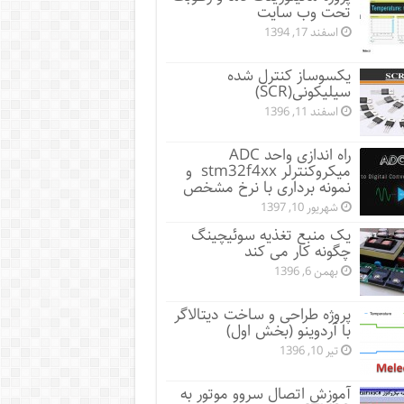
تحت وب سایت
اسفند 17, 1394
یکسوساز کنترل شده
سیلیکونی(SCR)
اسفند 11, 1396
راه اندازی واحد ADC
میکروکنترلر stm32f4xx و
نمونه برداری با نرخ مشخص
شهریور 10, 1397
یک منبع تغذیه سوئیچینگ
چگونه کار می کند
بهمن 6, 1396
پروژه طراحی و ساخت دیتالاگر
با آردوینو (بخش اول)
تیر 10, 1396
آموزش اتصال سروو موتور به