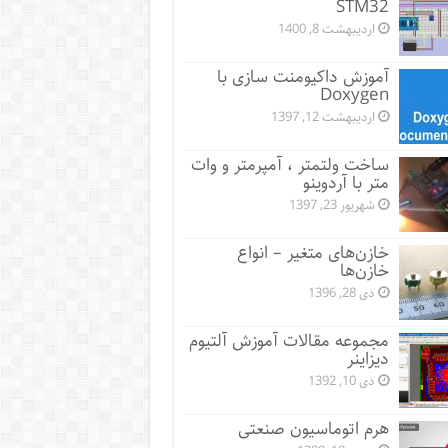
STM32
اردیبهشت 8, 1400
آموزش داکیومنت سازی با
Doxygen
اردیبهشت 12, 1397
ساخت ولتمتر ، آمپرمتر و وات
متر با آردوینو
شهریور 23, 1397
خازن‌های متغیر – انواع
خازن‌ها
دی 28, 1396
مجموعه مقالات آموزش آلتیوم
دیزاینر
دی 10, 1392
هرم اتوماسیون صنعتی