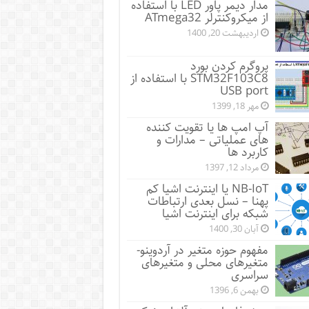
مدار دیمر پاور LED با استفاده
از میکروکنترلر ATmega32
اردیبهشت 20, 1400
پروگرم کردن بورد
STM32F103C8 با استفاده از
USB port
مهر 18, 1399
آپ امپ ها یا تقویت کننده
های عملیاتی – مدارات و
کاربرد ها
مرداد 12, 1397
NB-IoT یا اینترنت اشیا کم
پهنا – نسل بعدی ارتباطات
شبکه برای اینترنت اشیا
آبان 30, 1400
مفهوم حوزه متغیر در آردوینو-
متغیرهای محلی و متغیرهای
سراسری
بهمن 6, 1396