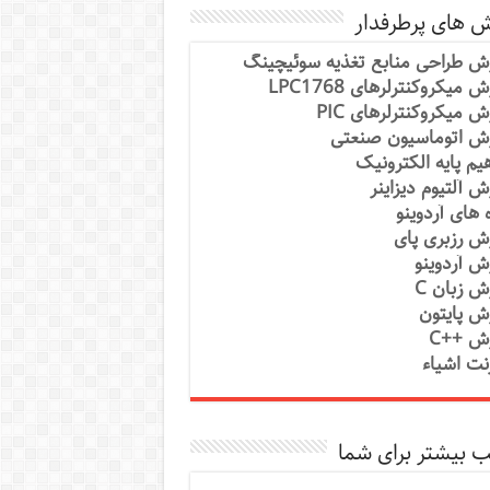
ش های پرطرفدار
ش طراحی منابع تغذیه سوئیچینگ
 میکروکنترلرهای LPC1768
ش میکروکنترلرهای PIC
ش اتوماسیون صنعتی
یم پایه الکترونیک
ش آلتیوم دیزاینر
ه های آردوینو
ش رزبری پای
ش آردوینو
ش زبان C
ش پایتون
ش ++C
رنت اشیاء
 بیشتر برای شما