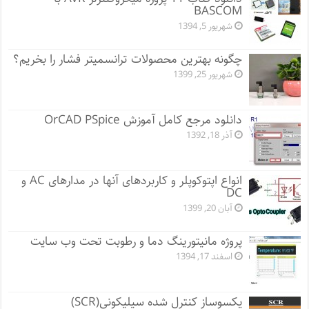
BASCOM
شهریور 5, 1394
چگونه بهترین محصولات ترانسمیتر فشار را بخریم؟
شهریور 25, 1399
دانلود مرجع کامل آموزش OrCAD PSpice
آذر 18, 1392
انواع اپتوکوپلر و کاربردهای آنها در مدارهای AC و
DC
آبان 20, 1399
پروژه مانيتورينگ دما و رطوبت تحت وب سایت
اسفند 17, 1394
یکسوساز کنترل شده سیلیکونی(SCR)