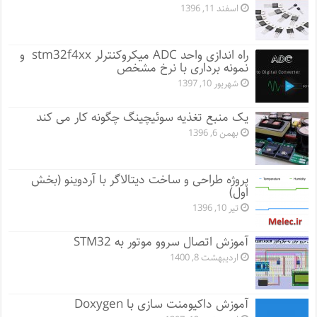
اسفند 11, 1396
راه اندازی واحد ADC میکروکنترلر stm32f4xx و
نمونه برداری با نرخ مشخص
شهریور 10, 1397
یک منبع تغذیه سوئیچینگ چگونه کار می کند
بهمن 6, 1396
پروژه طراحی و ساخت دیتالاگر با آردوینو (بخش
اول)
تیر 10, 1396
آموزش اتصال سروو موتور به STM32
اردیبهشت 8, 1400
آموزش داکیومنت سازی با Doxygen