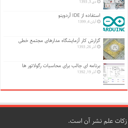
دی 3, 1393
استفاده از IDE آردوینو
آبان 4, 1399
گزارش کار آزمایشگاه مدارهای مجتمع خطی
آذر 26, 1393
برنامه ای جالب برای محاسبات رگولاتور ها
آذر 19, 1392
زکات علم نشر آن است.