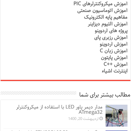
آموزش میکروکنترلرهای PIC
آموزش اتوماسیون صنعتی
مفاهیم پایه الکترونیک
آموزش آلتیوم دیزاینر
پروژه های آردوینو
آموزش رزبری پای
آموزش آردوینو
آموزش زبان C
آموزش پایتون
آموزش ++C
اینترنت اشیاء
مطالب بیشتر برای شما
مدار دیمر پاور LED با استفاده از میکروکنترلر
ATmega32
اردیبهشت 20, 1400