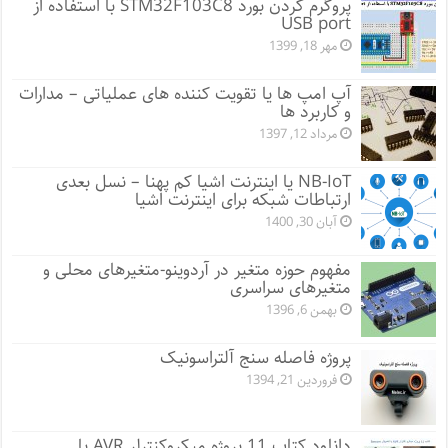
پروگرم کردن بورد STM32F103C8 با استفاده از
USB port
مهر 18, 1399
آپ امپ ها یا تقویت کننده های عملیاتی – مدارات
و کاربرد ها
مرداد 12, 1397
NB-IoT یا اینترنت اشیا کم پهنا – نسل بعدی
ارتباطات شبکه برای اینترنت اشیا
آبان 30, 1400
مفهوم حوزه متغیر در آردوینو-متغیرهای محلی و
متغیرهای سراسری
بهمن 6, 1396
پروژه فاصله سنج آلتراسونیک
فروردین 21, 1394
دانلود کتاب 11 پروژه میکروکنترلر AVR با