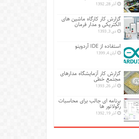
آذر 28, 1392
گزارش کار کارگاه ماشین های
الکتریکی و مدار فرمان
دی 3, 1393
استفاده از IDE آردوینو
آبان 4, 1399
گزارش کار آزمایشگاه مدارهای
مجتمع خطی
آذر 26, 1393
برنامه ای جالب برای محاسبات
رگولاتور ها
آذر 19, 1392