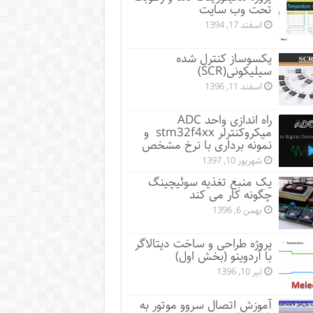
تحت وب سایت
اسفند 17, 1394
یکسوساز کنترل شده
سیلیکونی(SCR)
اسفند 11, 1396
راه اندازی واحد ADC
میکروکنترلر stm32f4xx و
نمونه برداری با نرخ مشخص
شهریور 10, 1397
یک منبع تغذیه سوئیچینگ
چگونه کار می کند
بهمن 6, 1396
پروژه طراحی و ساخت دیتالاگر
با آردوینو (بخش اول)
تیر 10, 1396
آموزش اتصال سروو موتور به