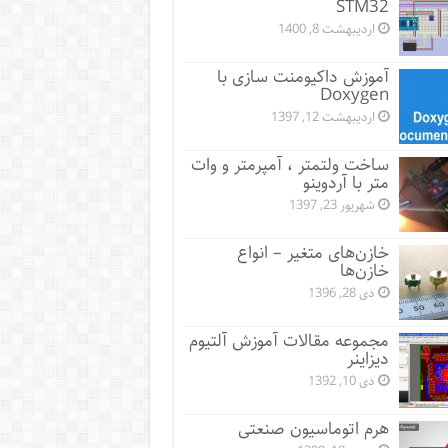
STM32
اردیبهشت 8, 1400
آموزش داکیومنت سازی با
Doxygen
اردیبهشت 12, 1397
ساخت ولتمتر ، آمپرمتر و وات
متر با آردوینو
شهریور 23, 1397
خازن‌های متغیر – انواع
خازن‌ها
دی 28, 1396
مجموعه مقالات آموزش آلتیوم
دیزاینر
دی 10, 1392
هرم اتوماسیون صنعتی