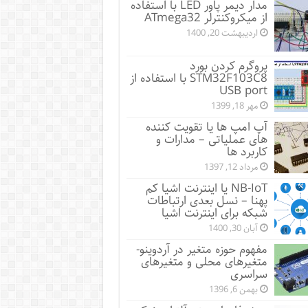
مدار دیمر پاور LED با استفاده
از میکروکنترلر ATmega32
اردیبهشت 20, 1400
پروگرم کردن بورد
STM32F103C8 با استفاده از
USB port
مهر 18, 1399
آپ امپ ها یا تقویت کننده
های عملیاتی – مدارات و
کاربرد ها
مرداد 12, 1397
NB-IoT یا اینترنت اشیا کم
پهنا – نسل بعدی ارتباطات
شبکه برای اینترنت اشیا
آبان 30, 1400
مفهوم حوزه متغیر در آردوینو-
متغیرهای محلی و متغیرهای
سراسری
بهمن 6, 1396