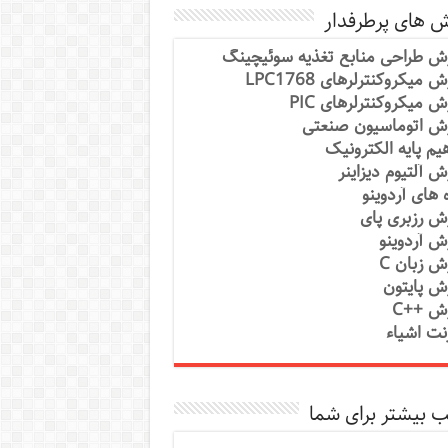
ش های پرطرفدار
ش طراحی منابع تغذیه سوئیچینگ
 میکروکنترلرهای LPC1768
ش میکروکنترلرهای PIC
ش اتوماسیون صنعتی
یم پایه الکترونیک
ش آلتیوم دیزاینر
ه های آردوینو
ش رزبری پای
ش آردوینو
ش زبان C
ش پایتون
ش ++C
رنت اشیاء
 بیشتر برای شما