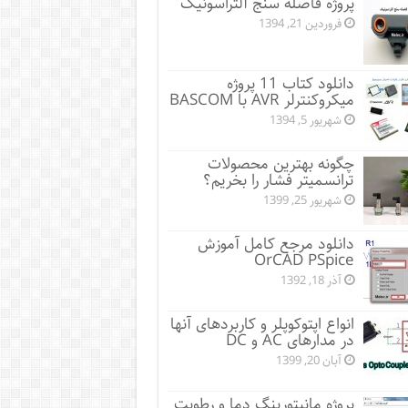
پروژه فاصله سنج آلتراسونیک
فروردین 21, 1394
دانلود کتاب 11 پروژه
میکروکنترلر AVR با BASCOM
شهریور 5, 1394
چگونه بهترین محصولات
ترانسمیتر فشار را بخریم؟
شهریور 25, 1399
دانلود مرجع کامل آموزش
OrCAD PSpice
آذر 18, 1392
انواع اپتوکوپلر و کاربردهای آنها
در مدارهای AC و DC
آبان 20, 1399
پروژه مانيتورينگ دما و رطوبت