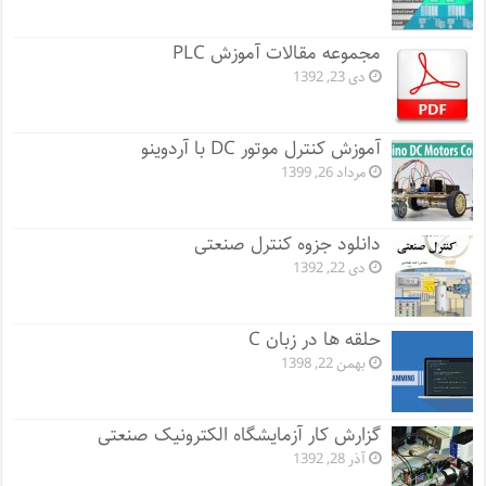
مجموعه مقالات آموزش PLC
دی 23, 1392
آموزش کنترل موتور DC با آردوینو
مرداد 26, 1399
دانلود جزوه کنترل صنعتی
دی 22, 1392
حلقه ها در زبان C
بهمن 22, 1398
گزارش کار آزمایشگاه الکترونیک صنعتی
آذر 28, 1392