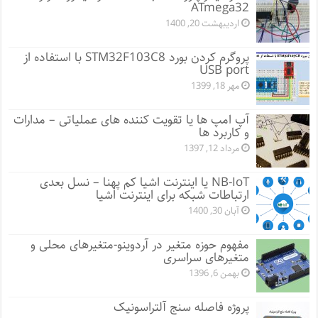
ATmega32
اردیبهشت 20, 1400
پروگرم کردن بورد STM32F103C8 با استفاده از
USB port
مهر 18, 1399
آپ امپ ها یا تقویت کننده های عملیاتی – مدارات
و کاربرد ها
مرداد 12, 1397
NB-IoT یا اینترنت اشیا کم پهنا – نسل بعدی
ارتباطات شبکه برای اینترنت اشیا
آبان 30, 1400
مفهوم حوزه متغیر در آردوینو-متغیرهای محلی و
متغیرهای سراسری
بهمن 6, 1396
پروژه فاصله سنج آلتراسونیک