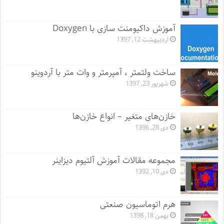
آموزش داکیومنت سازی با Doxygen
اردیبهشت 12, 1397
ساخت ولتمتر ، آمپرمتر و وات متر با آردوینو
شهریور 23, 1397
خازن‌های متغیر – انواع خازن‌ها
دی 28, 1396
مجموعه مقالات آموزش آلتیوم دیزاینر
دی 10, 1392
هرم اتوماسیون صنعتی
بهمن 18, 1398