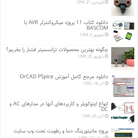
فروردین 21, 1394
دانلود کتاب 11 پروژه میکروکنترلر AVR با
BASCOM
شهریور 5, 1394
چگونه بهترین محصولات ترانسمیتر فشار را بخریم؟
شهریور 25, 1399
دانلود مرجع کامل آموزش OrCAD PSpice
آذر 18, 1392
انواع اپتوکوپلر و کاربردهای آنها در مدارهای AC و
DC
آبان 20, 1399
پروژه مانيتورينگ دما و رطوبت تحت وب سایت
اسفند 17, 1394