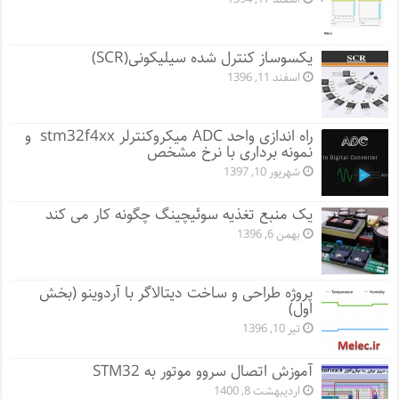
یکسوساز کنترل شده سیلیکونی(SCR)
اسفند 11, 1396
راه اندازی واحد ADC میکروکنترلر stm32f4xx و
نمونه برداری با نرخ مشخص
شهریور 10, 1397
یک منبع تغذیه سوئیچینگ چگونه کار می کند
بهمن 6, 1396
پروژه طراحی و ساخت دیتالاگر با آردوینو (بخش
اول)
تیر 10, 1396
آموزش اتصال سروو موتور به STM32
اردیبهشت 8, 1400