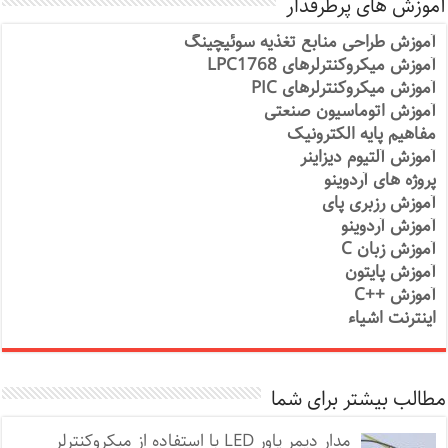
آموزش های پرطرفدار
آموزش طراحی منابع تغذیه سوئیچینگ
آموزش میکروکنترلرهای LPC1768
آموزش میکروکنترلرهای PIC
آموزش اتوماسیون صنعتی
مفاهیم پایه الکترونیک
آموزش آلتیوم دیزاینر
پروژه های آردوینو
آموزش رزبری پای
آموزش آردوینو
آموزش زبان C
آموزش پایتون
آموزش ++C
اینترنت اشیاء
مطالب بیشتر برای شما
مدار دیمر پاور LED با استفاده از میکروکنترلر