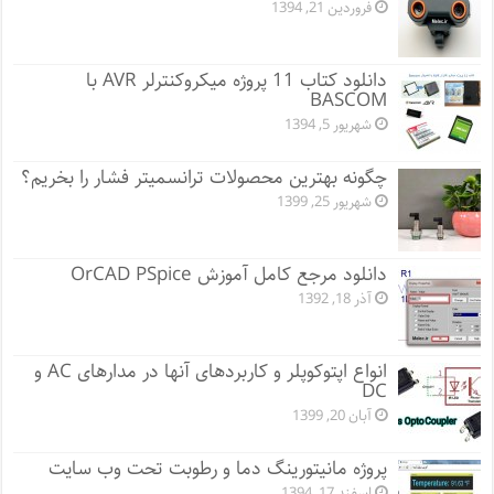
فروردین 21, 1394
دانلود کتاب 11 پروژه میکروکنترلر AVR با
BASCOM
شهریور 5, 1394
چگونه بهترین محصولات ترانسمیتر فشار را بخریم؟
شهریور 25, 1399
دانلود مرجع کامل آموزش OrCAD PSpice
آذر 18, 1392
انواع اپتوکوپلر و کاربردهای آنها در مدارهای AC و
DC
آبان 20, 1399
پروژه مانيتورينگ دما و رطوبت تحت وب سایت
اسفند 17, 1394