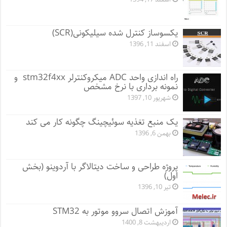
یکسوساز کنترل شده سیلیکونی(SCR)
اسفند 11, 1396
راه اندازی واحد ADC میکروکنترلر stm32f4xx و
نمونه برداری با نرخ مشخص
شهریور 10, 1397
یک منبع تغذیه سوئیچینگ چگونه کار می کند
بهمن 6, 1396
پروژه طراحی و ساخت دیتالاگر با آردوینو (بخش
اول)
تیر 10, 1396
آموزش اتصال سروو موتور به STM32
اردیبهشت 8, 1400