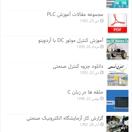
مجموعه مقالات آموزش PLC
دی 23, 1392
آموزش کنترل موتور DC با آردوینو
مرداد 26, 1399
دانلود جزوه کنترل صنعتی
دی 22, 1392
حلقه ها در زبان C
بهمن 22, 1398
گزارش کار آزمایشگاه الکترونیک صنعتی
آذر 28, 1392