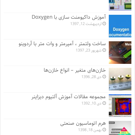
آموزش داکیومنت سازی با Doxygen
اردیبهشت 12, 1397
ساخت ولتمتر ، آمپرمتر و وات متر با آردوینو
شهریور 23, 1397
خازن‌های متغیر – انواع خازن‌ها
دی 28, 1396
مجموعه مقالات آموزش آلتیوم دیزاینر
دی 10, 1392
هرم اتوماسیون صنعتی
بهمن 18, 1398