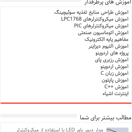
آموزش های پرطرفدار
آموزش طراحی منابع تغذیه سوئیچینگ
آموزش میکروکنترلرهای LPC1768
آموزش میکروکنترلرهای PIC
آموزش اتوماسیون صنعتی
مفاهیم پایه الکترونیک
آموزش آلتیوم دیزاینر
پروژه های آردوینو
آموزش رزبری پای
آموزش آردوینو
آموزش زبان C
آموزش پایتون
آموزش ++C
اینترنت اشیاء
مطالب بیشتر برای شما
مدار دیمر پاور LED با استفاده از میکروکنترلر