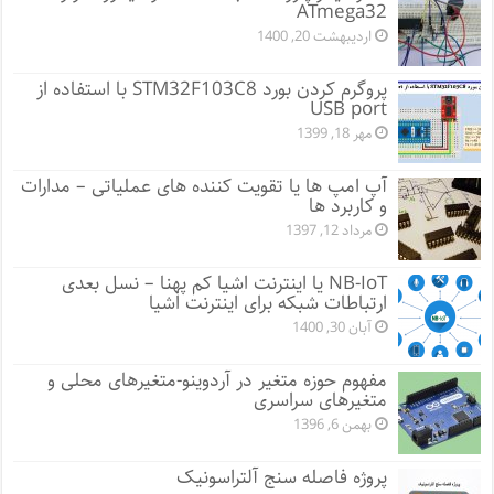
ATmega32
اردیبهشت 20, 1400
پروگرم کردن بورد STM32F103C8 با استفاده از
USB port
مهر 18, 1399
آپ امپ ها یا تقویت کننده های عملیاتی – مدارات
و کاربرد ها
مرداد 12, 1397
NB-IoT یا اینترنت اشیا کم پهنا – نسل بعدی
ارتباطات شبکه برای اینترنت اشیا
آبان 30, 1400
مفهوم حوزه متغیر در آردوینو-متغیرهای محلی و
متغیرهای سراسری
بهمن 6, 1396
پروژه فاصله سنج آلتراسونیک