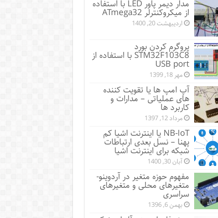
مدار دیمر پاور LED با استفاده
از میکروکنترلر ATmega32
اردیبهشت 20, 1400
پروگرم کردن بورد
STM32F103C8 با استفاده از
USB port
مهر 18, 1399
آپ امپ ها یا تقویت کننده
های عملیاتی – مدارات و
کاربرد ها
مرداد 12, 1397
NB-IoT یا اینترنت اشیا کم
پهنا – نسل بعدی ارتباطات
شبکه برای اینترنت اشیا
آبان 30, 1400
مفهوم حوزه متغیر در آردوینو-
متغیرهای محلی و متغیرهای
سراسری
بهمن 6, 1396