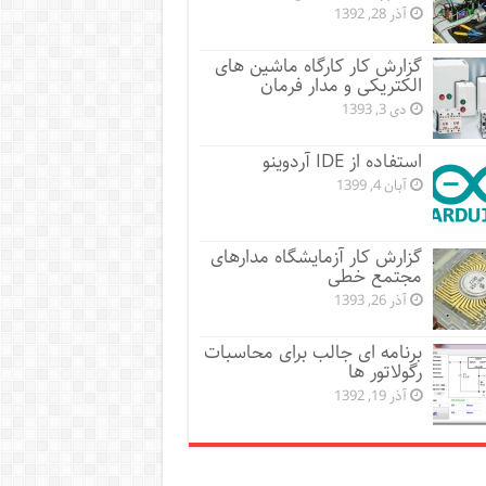
آذر 28, 1392
گزارش کار کارگاه ماشین های
الکتریکی و مدار فرمان
دی 3, 1393
استفاده از IDE آردوینو
آبان 4, 1399
گزارش کار آزمایشگاه مدارهای
مجتمع خطی
آذر 26, 1393
برنامه ای جالب برای محاسبات
رگولاتور ها
آذر 19, 1392