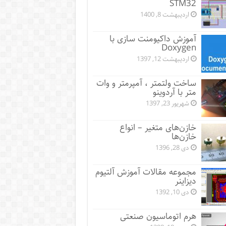
STM32
اردیبهشت 8, 1400
آموزش داکیومنت سازی با
Doxygen
اردیبهشت 12, 1397
ساخت ولتمتر ، آمپرمتر و وات
متر با آردوینو
شهریور 23, 1397
خازن‌های متغیر – انواع
خازن‌ها
دی 28, 1396
مجموعه مقالات آموزش آلتیوم
دیزاینر
دی 10, 1392
هرم اتوماسیون صنعتی