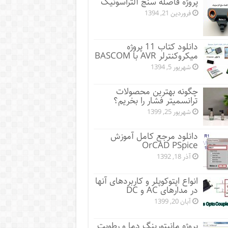
پروژه فاصله سنج آلتراسونیک
فروردین 21, 1394
دانلود کتاب 11 پروژه
میکروکنترلر AVR با BASCOM
شهریور 5, 1394
چگونه بهترین محصولات
ترانسمیتر فشار را بخریم؟
شهریور 25, 1399
دانلود مرجع کامل آموزش
OrCAD PSpice
آذر 18, 1392
انواع اپتوکوپلر و کاربردهای آنها
در مدارهای AC و DC
آبان 20, 1399
پروژه مانيتورينگ دما و رطوبت