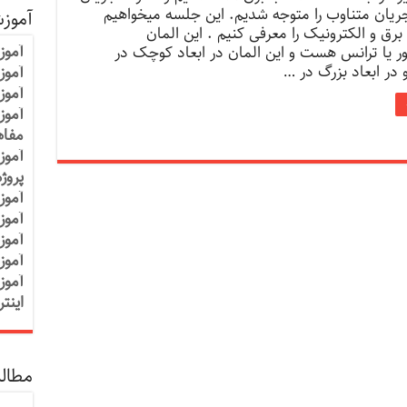
ریان متناوب را متوجه شدیم. این جلسه میخواهیم
آموز
 برق و الکترونیک را معرفی کنیم . این المان
آموز
ور یا ترانس هست و این المان در ابعاد کوچک در
 در ابعاد بزرگ در …
آموزش
آموز
آموز
مفاه
آموز
پروژ
آموز
آموز
آموز
آموز
آموز
اینت
مطالب