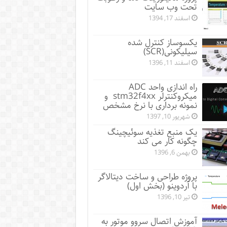
تحت وب سایت
اسفند 17, 1394
یکسوساز کنترل شده
سیلیکونی(SCR)
اسفند 11, 1396
راه اندازی واحد ADC
میکروکنترلر stm32f4xx و
نمونه برداری با نرخ مشخص
شهریور 10, 1397
یک منبع تغذیه سوئیچینگ
چگونه کار می کند
بهمن 6, 1396
پروژه طراحی و ساخت دیتالاگر
با آردوینو (بخش اول)
تیر 10, 1396
آموزش اتصال سروو موتور به