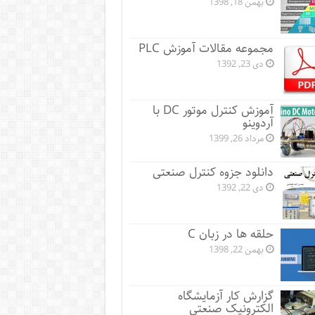
بهمن 18, 1398
مجموعه مقالات آموزش PLC
دی 23, 1392
آموزش کنترل موتور DC با
آردوینو
مرداد 26, 1399
دانلود جزوه کنترل صنعتی
دی 22, 1392
حلقه ها در زبان C
بهمن 22, 1398
گزارش کار آزمایشگاه
الکترونیک صنعتی