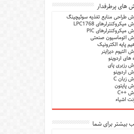
ش های پرطرفدار
ش طراحی منابع تغذیه سوئیچینگ
 میکروکنترلرهای LPC1768
ش میکروکنترلرهای PIC
ش اتوماسیون صنعتی
یم پایه الکترونیک
ش آلتیوم دیزاینر
ه های آردوینو
ش رزبری پای
ش آردوینو
ش زبان C
ش پایتون
ش ++C
رنت اشیاء
 بیشتر برای شما