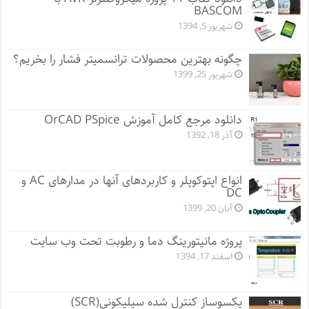
BASCOM
شهریور 5, 1394
چگونه بهترین محصولات ترانسمیتر فشار را بخریم؟
شهریور 25, 1399
دانلود مرجع کامل آموزش OrCAD PSpice
آذر 18, 1392
انواع اپتوکوپلر و کاربردهای آنها در مدارهای AC و
DC
آبان 20, 1399
پروژه مانيتورينگ دما و رطوبت تحت وب سایت
اسفند 17, 1394
یکسوساز کنترل شده سیلیکونی(SCR)