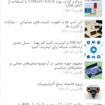
پروگرم کردن بورد STM32F103C8 با استفاده از
USB port
مهر 18, 1399
آپ امپ ها یا تقویت کننده های عملیاتی – مدارات
و کاربرد ها
مرداد 12, 1397
NB-IoT یا اینترنت اشیا کم پهنا – نسل بعدی
ارتباطات شبکه برای اینترنت اشیا
آبان 30, 1400
مفهوم حوزه متغیر در آردوینو-متغیرهای محلی و
متغیرهای سراسری
بهمن 6, 1396
پروژه فاصله سنج آلتراسونیک
فروردین 21, 1394
دانلود کتاب 11 پروژه میکروکنترلر AVR با