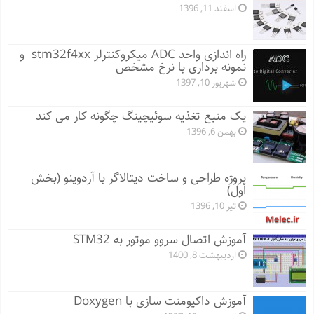
اسفند 11, 1396
راه اندازی واحد ADC میکروکنترلر stm32f4xx و
نمونه برداری با نرخ مشخص
شهریور 10, 1397
یک منبع تغذیه سوئیچینگ چگونه کار می کند
بهمن 6, 1396
پروژه طراحی و ساخت دیتالاگر با آردوینو (بخش
اول)
تیر 10, 1396
آموزش اتصال سروو موتور به STM32
اردیبهشت 8, 1400
آموزش داکیومنت سازی با Doxygen