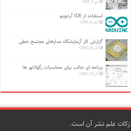
دی 3, 1393
استفاده از IDE آردوینو
آبان 4, 1399
گزارش کار آزمایشگاه مدارهای مجتمع خطی
آذر 26, 1393
برنامه ای جالب برای محاسبات رگولاتور ها
آذر 19, 1392
زکات علم نشر آن است.