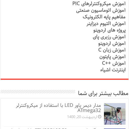
آموزش میکروکنترلرهای PIC
آموزش اتوماسیون صنعتی
مفاهیم پایه الکترونیک
آموزش آلتیوم دیزاینر
پروژه های آردوینو
آموزش رزبری پای
آموزش آردوینو
آموزش زبان C
آموزش پایتون
آموزش ++C
اینترنت اشیاء
مطالب بیشتر برای شما
مدار دیمر پاور LED با استفاده از میکروکنترلر
ATmega32
اردیبهشت 20, 1400