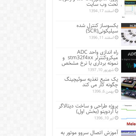
تحت وب سایت
اسفند 17, 1394
یکسوساز کنترل شده
سیلیکونی(SCR)
اسفند 11, 1396
راه اندازی واحد ADC
میکروکنترلر stm32f4xx و
نمونه برداری با نرخ مشخص
شهریور 10, 1397
یک منبع تغذیه سوئیچینگ
چگونه کار می کند
بهمن 6, 1396
پروژه طراحی و ساخت دیتالاگر
با آردوینو (بخش اول)
تیر 10, 1396
آموزش اتصال سروو موتور به