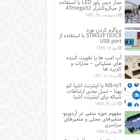
مدار دیمر پاور LED با استفاده
از میکروکنترلر ATmega32
اردیبهشت 20, 1400
پروگرم کردن بورد
STM32F103C8 با استفاده از
USB port
مهر 18, 1399
آپ امپ ها یا تقویت کننده
های عملیاتی – مدارات و
کاربرد ها
مرداد 12, 1397
NB-IoT یا اینترنت اشیا کم
پهنا – نسل بعدی ارتباطات
شبکه برای اینترنت اشیا
آبان 30, 1400
مفهوم حوزه متغیر در آردوینو-
متغیرهای محلی و متغیرهای
سراسری
بهمن 6, 1396