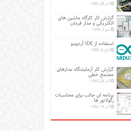
آذر 28, 1392
گزارش کار کارگاه ماشین های
الکتریکی و مدار فرمان
دی 3, 1393
استفاده از IDE آردوینو
آبان 4, 1399
گزارش کار آزمایشگاه مدارهای
مجتمع خطی
آذر 26, 1393
برنامه ای جالب برای محاسبات
رگولاتور ها
آذر 19, 1392