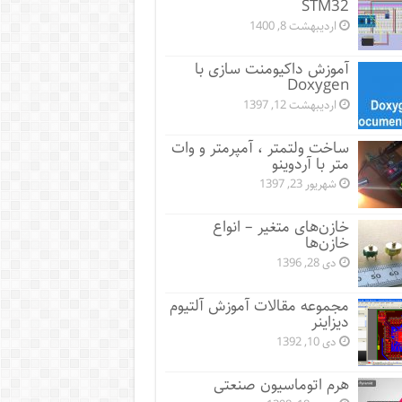
STM32
اردیبهشت 8, 1400
آموزش داکیومنت سازی با
Doxygen
اردیبهشت 12, 1397
ساخت ولتمتر ، آمپرمتر و وات
متر با آردوینو
شهریور 23, 1397
خازن‌های متغیر – انواع
خازن‌ها
دی 28, 1396
مجموعه مقالات آموزش آلتیوم
دیزاینر
دی 10, 1392
هرم اتوماسیون صنعتی