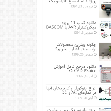
پروژه فاصله سنج آلتراسونیک
فروردین 21, 1394
دانلود کتاب 11 پروژه
میکروکنترلر AVR با BASCOM
شهریور 5, 1394
چگونه بهترین محصولات
ترانسمیتر فشار را بخریم؟
شهریور 25, 1399
دانلود مرجع کامل آموزش
OrCAD PSpice
آذر 18, 1392
انواع اپتوکوپلر و کاربردهای آنها
در مدارهای AC و DC
آبان 20, 1399
پروژه مانيتورينگ دما و رطوبت