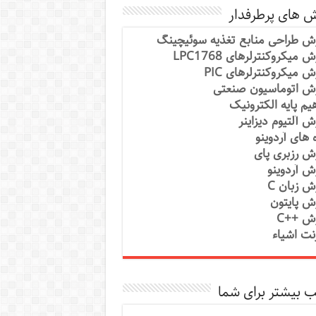
ش های پرطرفدار
ش طراحی منابع تغذیه سوئیچینگ
 میکروکنترلرهای LPC1768
ش میکروکنترلرهای PIC
ش اتوماسیون صنعتی
یم پایه الکترونیک
ش آلتیوم دیزاینر
ه های آردوینو
ش رزبری پای
ش آردوینو
ش زبان C
ش پایتون
ش ++C
رنت اشیاء
 بیشتر برای شما