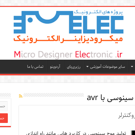
سایر موضوعات آموزشی
رزبری‌پای
آردوینو
تماس با ما
ینوسی با avr
کنترلر
تولید موج سینوسی در کاربرد هایی مانند راه اندازی