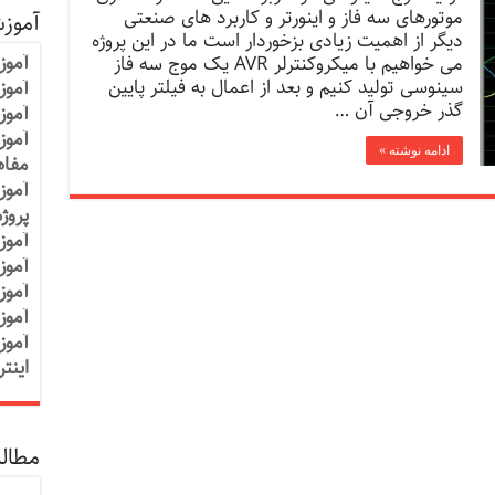
موتورهای سه فاز و اینورتر و کاربرد های صنعتی
آموز
دیگر از اهمیت زیادی بزخوردار است ما در این پروژه
آموز
می خواهیم با میکروکنترلر AVR یک موج سه فاز
سینوسی تولید کنیم و بعد از اعمال به فیلتر پایین
آموزش
گذر خروجی آن …
آموز
آموز
ادامه نوشته »
مفاه
آموز
پروژ
آموز
آموز
آموز
آموز
آموز
اینت
مطالب