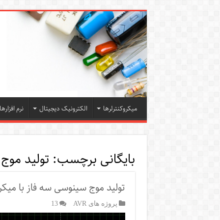
میکروکنترلرها
الکترونیک دیجیتال
نرم افزارها
بایگانی برچسب:
تولید موج س
تولید موج سینوسی سه فاز با میکرو
پروژه های AVR
13