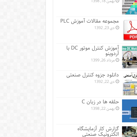
بهمن 18, 1398
مجموعه مقالات آموزش PLC
دی 23, 1392
آموزش کنترل موتور DC با
آردوینو
مرداد 26, 1399
دانلود جزوه کنترل صنعتی
دی 22, 1392
حلقه ها در زبان C
بهمن 22, 1398
گزارش کار آزمایشگاه
الکترونیک صنعتی