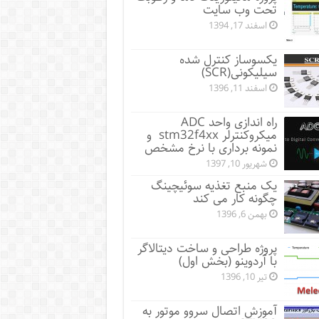
تحت وب سایت
اسفند 17, 1394
یکسوساز کنترل شده
سیلیکونی(SCR)
اسفند 11, 1396
راه اندازی واحد ADC
میکروکنترلر stm32f4xx و
نمونه برداری با نرخ مشخص
شهریور 10, 1397
یک منبع تغذیه سوئیچینگ
چگونه کار می کند
بهمن 6, 1396
پروژه طراحی و ساخت دیتالاگر
با آردوینو (بخش اول)
تیر 10, 1396
آموزش اتصال سروو موتور به