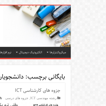
میکروکنترلرها
الکترونیک دیجیتال
نرم افزارها
بایگانی برچسب:
دانشجویان ict شمسی 
جزوه های کارشناسی ICT
رشته مهندسی ICT
,
جزوه های درسی
وقتی ترم ی