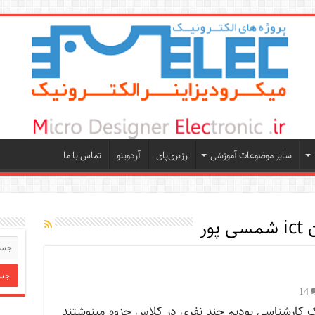
سایر موضوعات آموزشی
رزبری‌پای
آردوینو
تماس با ما
پور
14
ک کارشناسی بودیم چند نفری در کلاس جزوه مینوشتند