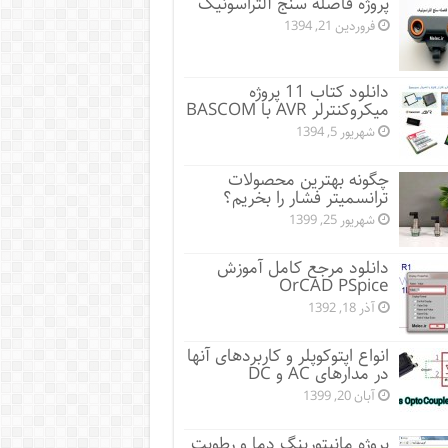
پروژه فاصله سنج آلتراسونیک
فروردین 21, 1394
دانلود کتاب 11 پروژه
میکروکنترلر AVR با BASCOM
شهریور 5, 1394
چگونه بهترین محصولات
ترانسمیتر فشار را بخریم؟
شهریور 25, 1399
دانلود مرجع کامل آموزش
OrCAD PSpice
آذر 18, 1392
انواع اپتوکوپلر و کاربردهای آنها
در مدارهای AC و DC
آبان 20, 1399
پروژه مانيتورينگ دما و رطوبت