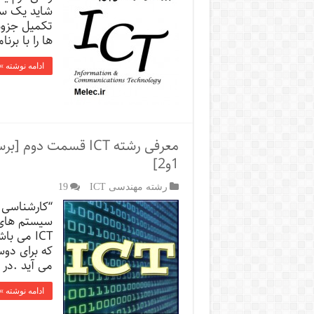
شاید یک سو
تکمیل جزوه
ها را با برنامه اندرویدی anner
ادامه نوشته »
معرفی رشته ICT قسم
1و2]
رشته مهندسی ICT
19
“کارشناسی ن
سیستم های 
ICT می 
که برای دوس
می آید .در ا
ادامه نوشته »