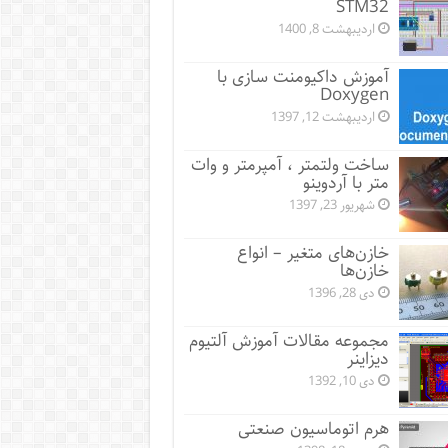
STM32
اردیبهشت 8, 1400
آموزش داکیومنت سازی با
Doxygen
اردیبهشت 12, 1397
ساخت ولتمتر ، آمپرمتر و وات
متر با آردوینو
شهریور 23, 1397
خازن‌های متغیر – انواع
خازن‌ها
دی 28, 1396
مجموعه مقالات آموزش آلتیوم
دیزاینر
دی 10, 1392
هرم اتوماسیون صنعتی