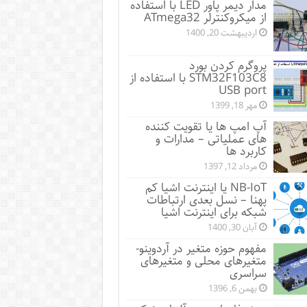
مدار دیمر پاور LED با استفاده
از میکروکنترلر ATmega32
اردیبهشت 20, 1400
پروگرم کردن بورد
STM32F103C8 با استفاده از
USB port
مهر 18, 1399
آپ امپ ها یا تقویت کننده
های عملیاتی – مدارات و
کاربرد ها
مرداد 12, 1397
NB-IoT یا اینترنت اشیا کم
پهنا – نسل بعدی ارتباطات
شبکه برای اینترنت اشیا
آبان 30, 1400
مفهوم حوزه متغیر در آردوینو-
متغیرهای محلی و متغیرهای
سراسری
بهمن 6, 1396