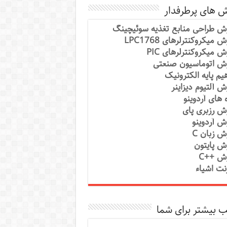
ش های پرطرفدار
ش طراحی منابع تغذیه سوئیچینگ
 میکروکنترلرهای LPC1768
ش میکروکنترلرهای PIC
ش اتوماسیون صنعتی
یم پایه الکترونیک
ش آلتیوم دیزاینر
ه های آردوینو
ش رزبری پای
ش آردوینو
ش زبان C
ش پایتون
ش ++C
رنت اشیاء
 بیشتر برای شما