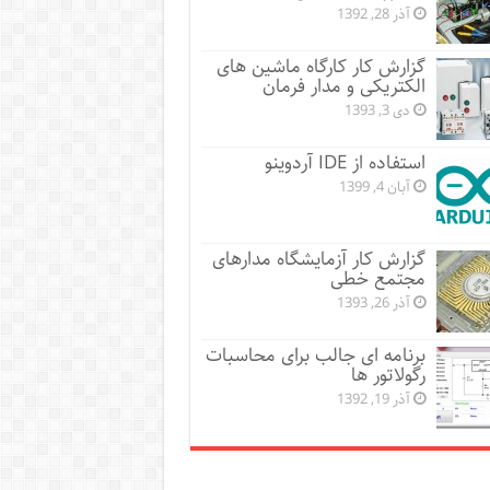
آذر 28, 1392
گزارش کار کارگاه ماشین های
الکتریکی و مدار فرمان
دی 3, 1393
استفاده از IDE آردوینو
آبان 4, 1399
گزارش کار آزمایشگاه مدارهای
مجتمع خطی
آذر 26, 1393
برنامه ای جالب برای محاسبات
رگولاتور ها
آذر 19, 1392