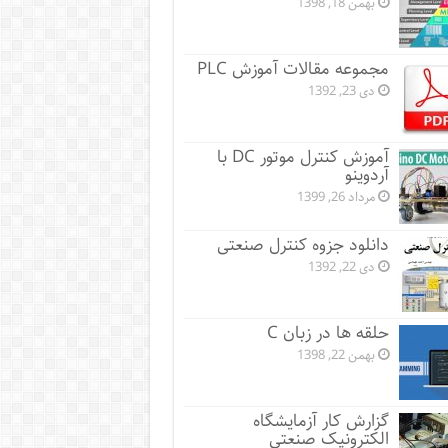
بهمن 18, 1398
مجموعه مقالات آموزش PLC
دی 23, 1392
آموزش کنترل موتور DC با
آردوینو
مرداد 26, 1399
دانلود جزوه کنترل صنعتی
دی 22, 1392
حلقه ها در زبان C
بهمن 22, 1398
گزارش کار آزمایشگاه
الکترونیک صنعتی