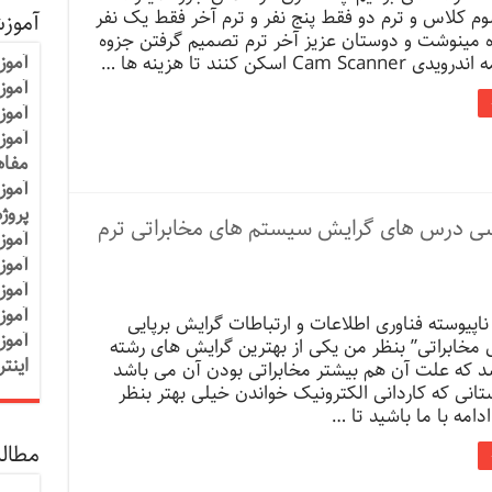
م کلاس و ترم دو فقط پنج نفر و ترم آخر فقط یک نفر
آموز
 مینوشت و دوستان عزیز آخر ترم تصمیم گرفتن جزوه
آموز
Cam Sc اسکن کنند تا هزینه ها …
آموزش
آموز
آموز
مفاه
آموز
پروژ
ت دوم [برسی درس های گرایش سیستم های مخابراتی ترم
آموز
آموز
آموز
آموز
اپیوسته فناوری اطلاعات و ارتباطات گرایش برپایی
آموز
مخابراتی” بنظر من یکی از بهترین گرایش های رشته
اینت
باشد که علت آن هم بیشتر مخابراتی بودن آن می باشد
تانی که کاردانی الکترونیک خواندن خیلی بهتر بنظر
دامه با ما باشید تا …
مطالب