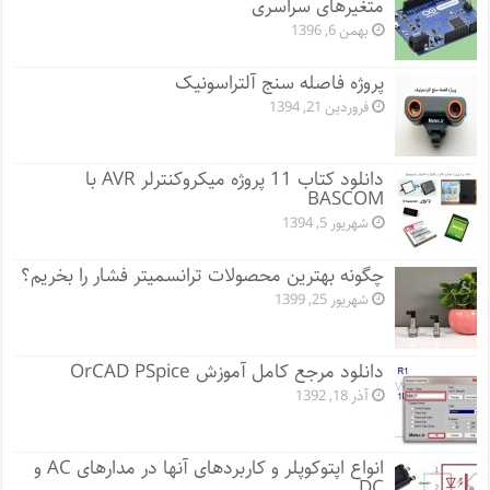
متغیرهای سراسری
بهمن 6, 1396
پروژه فاصله سنج آلتراسونیک
فروردین 21, 1394
دانلود کتاب 11 پروژه میکروکنترلر AVR با
BASCOM
شهریور 5, 1394
چگونه بهترین محصولات ترانسمیتر فشار را بخریم؟
شهریور 25, 1399
دانلود مرجع کامل آموزش OrCAD PSpice
آذر 18, 1392
انواع اپتوکوپلر و کاربردهای آنها در مدارهای AC و
DC