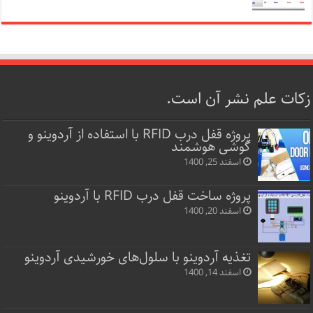
زکات علم نشر آن است.
پروژه قفل‌ درب RFID با استفاده از آردوینو و
گوشی هوشمند
اسفند 25, 1400
پروژه ساخت قفل‌ درب RFID با آردوینو
اسفند 20, 1400
تغذیه آردوینو با سلول‌های خورشیدی آردوینو
اسفند 14, 1400