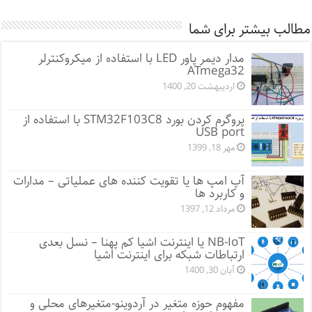
مطالب بیشتر برای شما
مدار دیمر پاور LED با استفاده از میکروکنترلر
ATmega32
اردیبهشت 20, 1400
پروگرم کردن بورد STM32F103C8 با استفاده از
USB port
مهر 18, 1399
آپ امپ ها یا تقویت کننده های عملیاتی – مدارات
و کاربرد ها
مرداد 12, 1397
NB-IoT یا اینترنت اشیا کم پهنا – نسل بعدی
ارتباطات شبکه برای اینترنت اشیا
آبان 30, 1400
مفهوم حوزه متغیر در آردوینو-متغیرهای محلی و