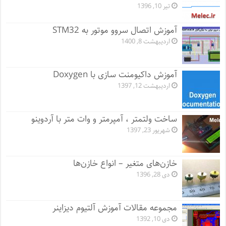
تیر 10, 1396
آموزش اتصال سروو موتور به STM32
اردیبهشت 8, 1400
آموزش داکیومنت سازی با Doxygen
اردیبهشت 12, 1397
ساخت ولتمتر ، آمپرمتر و وات متر با آردوینو
شهریور 23, 1397
خازن‌های متغیر – انواع خازن‌ها
دی 28, 1396
مجموعه مقالات آموزش آلتیوم دیزاینر
دی 10, 1392