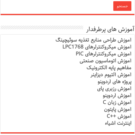
آموزش های پرطرفدار
آموزش طراحی منابع تغذیه سوئیچینگ
آموزش میکروکنترلرهای LPC1768
آموزش میکروکنترلرهای PIC
آموزش اتوماسیون صنعتی
مفاهیم پایه الکترونیک
آموزش آلتیوم دیزاینر
پروژه های آردوینو
آموزش رزبری پای
آموزش آردوینو
آموزش زبان C
آموزش پایتون
آموزش ++C
اینترنت اشیاء