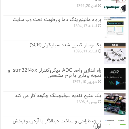
آبان 20, 1399
پروژه مانيتورينگ دما و رطوبت تحت وب سایت
اسفند 17, 1394
یکسوساز کنترل شده سیلیکونی(SCR)
اسفند 11, 1396
راه اندازی واحد ADC میکروکنترلر stm32f4xx و
نمونه برداری با نرخ مشخص
شهریور 10, 1397
یک منبع تغذیه سوئیچینگ چگونه کار می کند
بهمن 6, 1396
پروژه طراحی و ساخت دیتالاگر با آردوینو (بخش
اول)