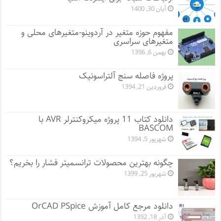
آبان 30, 1400
مفهوم حوزه متغیر در آردوینو-متغیرهای محلی و
متغیرهای سراسری
بهمن 6, 1396
پروژه فاصله سنج آلتراسونیک
فروردین 21, 1394
دانلود کتاب 11 پروژه میکروکنترلر AVR با
BASCOM
شهریور 5, 1394
چگونه بهترین محصولات ترانسمیتر فشار را بخریم؟
شهریور 25, 1399
دانلود مرجع کامل آموزش OrCAD PSpice
آذر 18, 1392