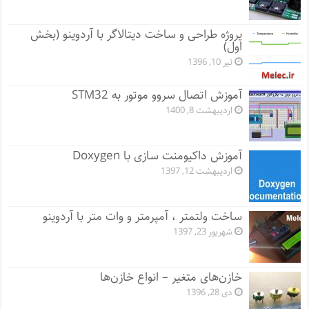
پروژه طراحی و ساخت دیتالاگر با آردوینو (بخش
اول)
تیر 10, 1396
آموزش اتصال سروو موتور به STM32
اردیبهشت 8, 1400
آموزش داکیومنت سازی با Doxygen
اردیبهشت 12, 1397
ساخت ولتمتر ، آمپرمتر و وات متر با آردوینو
شهریور 23, 1397
خازن‌های متغیر – انواع خازن‌ها
دی 28, 1396