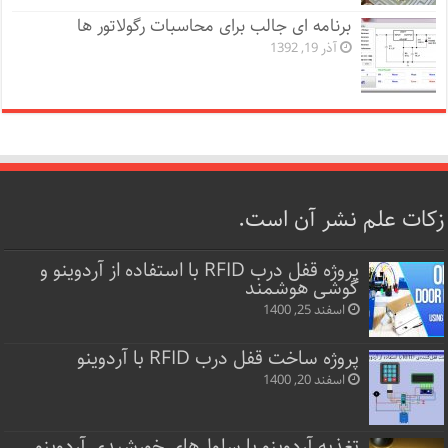
برنامه ای جالب برای محاسبات رگولاتور ها
آذر 19, 1392
زکات علم نشر آن است.
پروژه قفل‌ درب RFID با استفاده از آردوینو و
گوشی هوشمند
اسفند 25, 1400
پروژه ساخت قفل‌ درب RFID با آردوینو
اسفند 20, 1400
تغذیه آردوینو با سلول‌های خورشیدی آردوینو