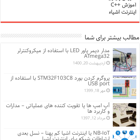
آموزش ++C
اینترنت اشیاء
مطالب بیشتر برای شما
مدار دیمر پاور LED با استفاده از میکروکنترلر
ATmega32
اردیبهشت 20, 1400
پروگرم کردن بورد STM32F103C8 با استفاده از
USB port
مهر 18, 1399
آپ امپ ها یا تقویت کننده های عملیاتی – مدارات
و کاربرد ها
مرداد 12, 1397
NB-IoT یا اینترنت اشیا کم پهنا – نسل بعدی
ارتباطات شبکه برای اینترنت اشیا