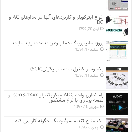
انواع اپتوکوپلر و کاربردهای آنها در مدارهای AC و
DC
آبان 20, 1399
پروژه مانيتورينگ دما و رطوبت تحت وب سایت
اسفند 17, 1394
یکسوساز کنترل شده سیلیکونی(SCR)
اسفند 11, 1396
راه اندازی واحد ADC میکروکنترلر stm32f4xx و
نمونه برداری با نرخ مشخص
شهریور 10, 1397
یک منبع تغذیه سوئیچینگ چگونه کار می کند
بهمن 6, 1396