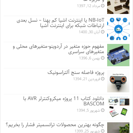
مرداد 12, 1397
NB-IoT یا اینترنت اشیا کم پهنا – نسل بعدی
ارتباطات شبکه برای اینترنت اشیا
آبان 30, 1400
مفهوم حوزه متغیر در آردوینو-متغیرهای محلی و
متغیرهای سراسری
بهمن 6, 1396
پروژه فاصله سنج آلتراسونیک
فروردین 21, 1394
دانلود کتاب 11 پروژه میکروکنترلر AVR با
BASCOM
شهریور 5, 1394
چگونه بهترین محصولات ترانسمیتر فشار را بخریم؟
شهریور 25, 1399