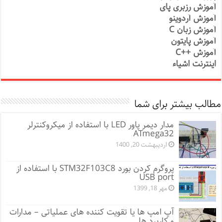
آموزش رزبری پای
آموزش آردوینو
آموزش زبان C
آموزش پایتون
آموزش ++C
اینترنت اشیاء
مطالب بیشتر برای شما
مدار دیمر پاور LED با استفاده از میکروکنترلر
ATmega32
اردیبهشت 20, 1400
پروگرم کردن بورد STM32F103C8 با استفاده از
USB port
مهر 18, 1399
آپ امپ ها یا تقویت کننده های عملیاتی – مدارات
و کاربرد ها