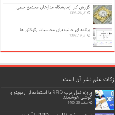
گزارش کار آزمایشگاه مدارهای مجتمع خطی
آذر 26, 1393
برنامه ای جالب برای محاسبات رگولاتور ها
آذر 19, 1392
زکات علم نشر آن است.
پروژه قفل‌ درب RFID با استفاده از آردوینو و
گوشی هوشمند
اسفند 25, 1400