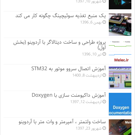
شهریور 10, 1397
یک منبع تغذیه سوئیچینگ چگونه کار می کند
بهمن 6, 1396
پروژه طراحی و ساخت دیتالاگر با آردوینو (بخش
اول)
تیر 10, 1396
آموزش اتصال سروو موتور به STM32
اردیبهشت 8, 1400
آموزش داکیومنت سازی با Doxygen
اردیبهشت 12, 1397
ساخت ولتمتر ، آمپرمتر و وات متر با آردوینو
شهریور 23, 1397