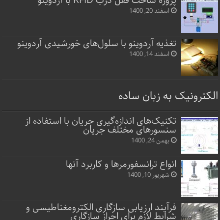
پروژه ساخت قفل‌ درب RFID با آردوینو
اسفند 20, 1400
تغذیه آردوینو با سلول‌های خورشیدی آردوینو
اسفند 14, 1400
الکترونیک به زبان ساده
تکنیک‌های اندازه‌گیری جریان با استفاده از
سنسورهای مختلف جریان
بهمن 24, 1400
انواع ترانسفورمرها و کاربرد آنها
شهریور 10, 1400
فرآیند ارزیابی سازگاری الکترومغناطیسی و
شرایط لازم برای احراز سازگاری