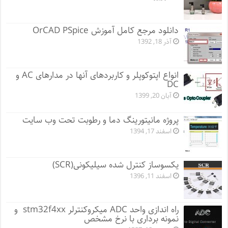
دانلود مرجع کامل آموزش OrCAD PSpice
آذر 18, 1392
انواع اپتوکوپلر و کاربردهای آنها در مدارهای AC و
DC
آبان 20, 1399
پروژه مانيتورينگ دما و رطوبت تحت وب سایت
اسفند 17, 1394
یکسوساز کنترل شده سیلیکونی(SCR)
اسفند 11, 1396
راه اندازی واحد ADC میکروکنترلر stm32f4xx و
نمونه برداری با نرخ مشخص