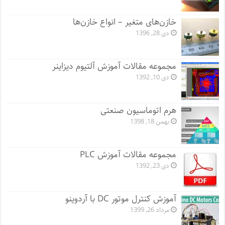
خازن‌های متغیر – انواع خازن‌ها
دی 28, 1396
مجموعه مقالات آموزش آلتیوم دیزاینر
دی 10, 1392
هرم اتوماسیون صنعتی
بهمن 18, 1398
مجموعه مقالات آموزش PLC
دی 23, 1392
آموزش کنترل موتور DC با آردوینو
مرداد 26, 1399