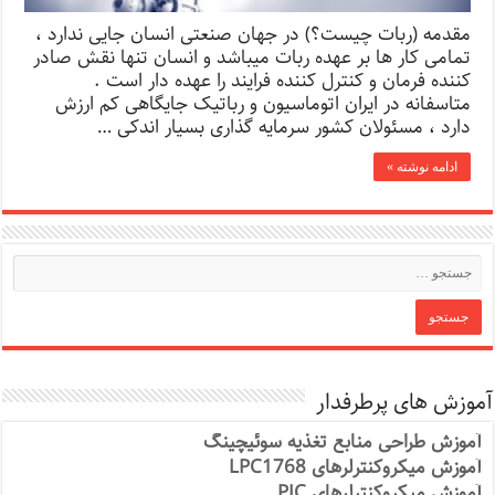
مقدمه (ربات چیست؟) در جهان صنعتی انسان جايی ندارد ،
تمامی کار ها بر عهده ربات ميباشد و انسان تنها نقش صادر
کننده فرمان و کنترل کننده فرايند را عهده دار است .
متاسفانه در ايران اتوماسيون و رباتيک جايگاهی کم ارزش
دارد ، مسئولان کشور سرمايه گذاری بسيار اندکی …
ادامه نوشته »
آموزش های پرطرفدار
آموزش طراحی منابع تغذیه سوئیچینگ
آموزش میکروکنترلرهای LPC1768
آموزش میکروکنترلرهای PIC