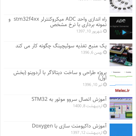
راه اندازی واحد ADC میکروکنترلر stm32f4xx و
نمونه برداری با نرخ مشخص
شهریور 10, 1397
یک منبع تغذیه سوئیچینگ چگونه کار می کند
بهمن 6, 1396
پروژه طراحی و ساخت دیتالاگر با آردوینو (بخش
اول)
تیر 10, 1396
آموزش اتصال سروو موتور به STM32
اردیبهشت 8, 1400
آموزش داکیومنت سازی با Doxygen
اردیبهشت 12, 1397