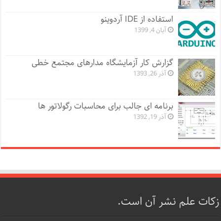
استفاده از IDE آردوینو
آبان 4, 1399
گزارش کار آزمایشگاه مدارهای مجتمع خطی
آذر 26, 1393
برنامه ای جالب برای محاسبات رگولاتور ها
آذر 19, 1392
زکات علم نشر آن است.