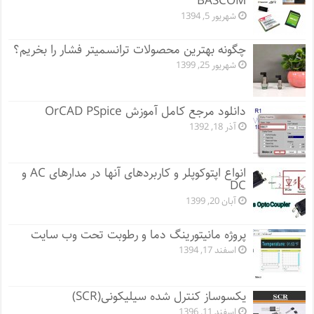
BASCOM
شهریور 5, 1394
چگونه بهترین محصولات ترانسمیتر فشار را بخریم؟
شهریور 25, 1399
دانلود مرجع کامل آموزش OrCAD PSpice
آذر 18, 1392
انواع اپتوکوپلر و کاربردهای آنها در مدارهای AC و
DC
آبان 20, 1399
پروژه مانيتورينگ دما و رطوبت تحت وب سایت
اسفند 17, 1394
یکسوساز کنترل شده سیلیکونی(SCR)
اسفند 11, 1396