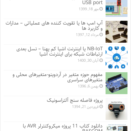
USB port
مهر 18, 1399
آپ امپ ها یا تقویت کننده های عملیاتی – مدارات
و کاربرد ها
مرداد 12, 1397
NB-IoT یا اینترنت اشیا کم پهنا – نسل بعدی
ارتباطات شبکه برای اینترنت اشیا
آبان 30, 1400
مفهوم حوزه متغیر در آردوینو-متغیرهای محلی و
متغیرهای سراسری
بهمن 6, 1396
پروژه فاصله سنج آلتراسونیک
فروردین 21, 1394
دانلود کتاب 11 پروژه میکروکنترلر AVR با