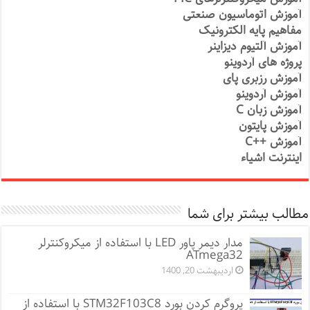
آموزش اتوماسیون صنعتی
مفاهیم پایه الکترونیک
آموزش آلتیوم دیزاینر
پروژه های آردوینو
آموزش رزبری پای
آموزش آردوینو
آموزش زبان C
آموزش پایتون
آموزش ++C
اینترنت اشیاء
مطالب بیشتر برای شما
مدار دیمر پاور LED با استفاده از میکروکنترلر
ATmega32
اردیبهشت 20, 1400
پروگرم کردن بورد STM32F103C8 با استفاده از