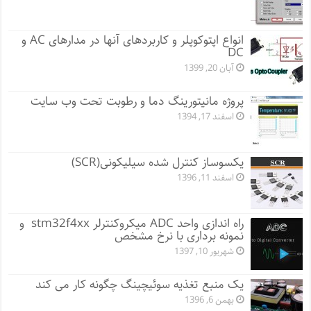
انواع اپتوکوپلر و کاربردهای آنها در مدارهای AC و
DC
آبان 20, 1399
پروژه مانيتورينگ دما و رطوبت تحت وب سایت
اسفند 17, 1394
یکسوساز کنترل شده سیلیکونی(SCR)
اسفند 11, 1396
راه اندازی واحد ADC میکروکنترلر stm32f4xx و
نمونه برداری با نرخ مشخص
شهریور 10, 1397
یک منبع تغذیه سوئیچینگ چگونه کار می کند
بهمن 6, 1396