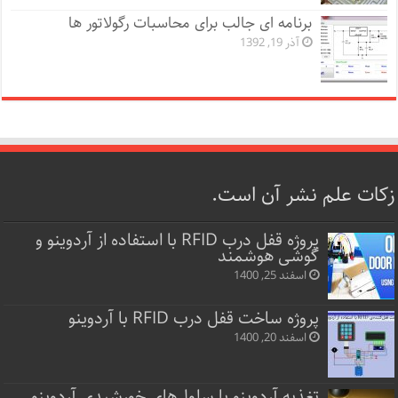
برنامه ای جالب برای محاسبات رگولاتور ها
آذر 19, 1392
زکات علم نشر آن است.
پروژه قفل‌ درب RFID با استفاده از آردوینو و
گوشی هوشمند
اسفند 25, 1400
پروژه ساخت قفل‌ درب RFID با آردوینو
اسفند 20, 1400
تغذیه آردوینو با سلول‌های خورشیدی آردوینو