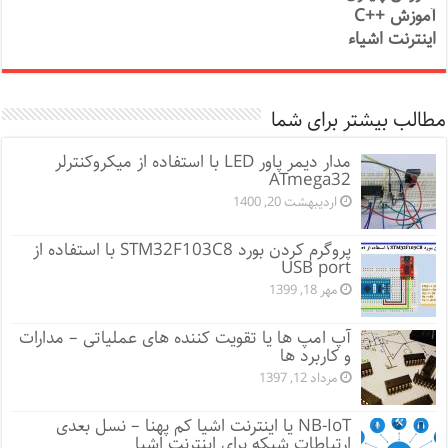
آموزش ++C
اینترنت اشیاء
مطالب بیشتر برای شما
مدار دیمر پاور LED با استفاده از میکروکنترلر
ATmega32
اردیبهشت 20, 1400
پروگرم کردن بورد STM32F103C8 با استفاده از
USB port
مهر 18, 1399
آپ امپ ها یا تقویت کننده های عملیاتی – مدارات
و کاربرد ها
مرداد 12, 1397
NB-IoT یا اینترنت اشیا کم پهنا – نسل بعدی
ارتباطات شبکه برای اینترنت اشیا