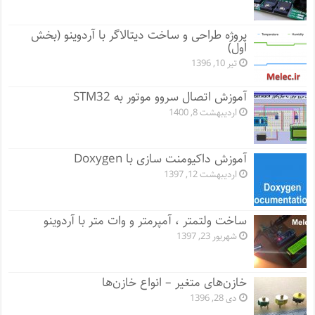
پروژه طراحی و ساخت دیتالاگر با آردوینو (بخش
اول)
تیر 10, 1396
آموزش اتصال سروو موتور به STM32
اردیبهشت 8, 1400
آموزش داکیومنت سازی با Doxygen
اردیبهشت 12, 1397
ساخت ولتمتر ، آمپرمتر و وات متر با آردوینو
شهریور 23, 1397
خازن‌های متغیر – انواع خازن‌ها
دی 28, 1396