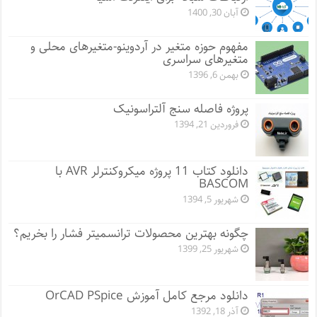
آبان 30, 1400
مفهوم حوزه متغیر در آردوینو-متغیرهای محلی و
متغیرهای سراسری
بهمن 6, 1396
پروژه فاصله سنج آلتراسونیک
فروردین 21, 1394
دانلود کتاب 11 پروژه میکروکنترلر AVR با
BASCOM
شهریور 5, 1394
چگونه بهترین محصولات ترانسمیتر فشار را بخریم؟
شهریور 25, 1399
دانلود مرجع کامل آموزش OrCAD PSpice
آذر 18, 1392