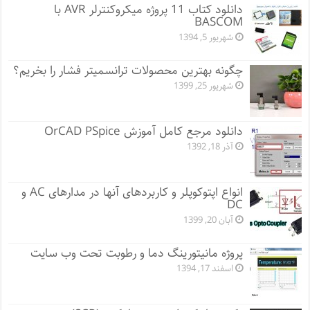
دانلود کتاب 11 پروژه میکروکنترلر AVR با
BASCOM
شهریور 5, 1394
چگونه بهترین محصولات ترانسمیتر فشار را بخریم؟
شهریور 25, 1399
دانلود مرجع کامل آموزش OrCAD PSpice
آذر 18, 1392
انواع اپتوکوپلر و کاربردهای آنها در مدارهای AC و
DC
آبان 20, 1399
پروژه مانيتورينگ دما و رطوبت تحت وب سایت
اسفند 17, 1394