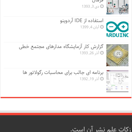
فرمان
دی 3, 1393
استفاده از IDE آردوینو
آبان 4, 1399
گزارش کار آزمایشگاه مدارهای مجتمع خطی
آذر 26, 1393
برنامه ای جالب برای محاسبات رگولاتور ها
آذر 19, 1392
زکات علم نشر آن است.