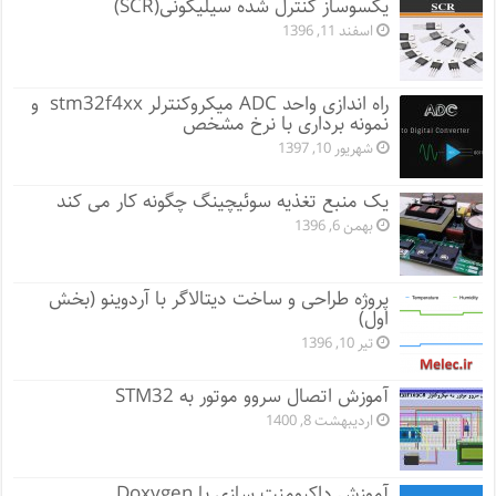
یکسوساز کنترل شده سیلیکونی(SCR)
اسفند 11, 1396
راه اندازی واحد ADC میکروکنترلر stm32f4xx و
نمونه برداری با نرخ مشخص
شهریور 10, 1397
یک منبع تغذیه سوئیچینگ چگونه کار می کند
بهمن 6, 1396
پروژه طراحی و ساخت دیتالاگر با آردوینو (بخش
اول)
تیر 10, 1396
آموزش اتصال سروو موتور به STM32
اردیبهشت 8, 1400
آموزش داکیومنت سازی با Doxygen