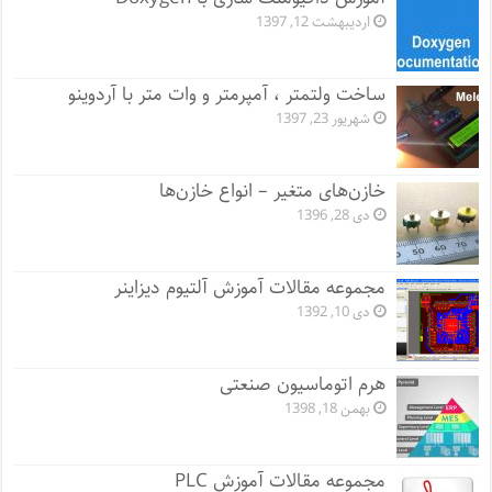
اردیبهشت 12, 1397
ساخت ولتمتر ، آمپرمتر و وات متر با آردوینو
شهریور 23, 1397
خازن‌های متغیر – انواع خازن‌ها
دی 28, 1396
مجموعه مقالات آموزش آلتیوم دیزاینر
دی 10, 1392
هرم اتوماسیون صنعتی
بهمن 18, 1398
مجموعه مقالات آموزش PLC