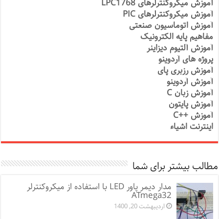
آموزش میکروکنترلرهای LPC1768
آموزش میکروکنترلرهای PIC
آموزش اتوماسیون صنعتی
مفاهیم پایه الکترونیک
آموزش آلتیوم دیزاینر
پروژه های آردوینو
آموزش رزبری پای
آموزش آردوینو
آموزش زبان C
آموزش پایتون
آموزش ++C
اینترنت اشیاء
مطالب بیشتر برای شما
مدار دیمر پاور LED با استفاده از میکروکنترلر
ATmega32
اردیبهشت 20, 1400