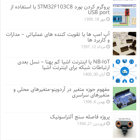
پروگرم کردن بورد STM32F103C8 با استفاده از
USB port
مهر 18, 1399
آپ امپ ها یا تقویت کننده های عملیاتی – مدارات
و کاربرد ها
مرداد 12, 1397
NB-IoT یا اینترنت اشیا کم پهنا – نسل بعدی
ارتباطات شبکه برای اینترنت اشیا
آبان 30, 1400
مفهوم حوزه متغیر در آردوینو-متغیرهای محلی و
متغیرهای سراسری
بهمن 6, 1396
پروژه فاصله سنج آلتراسونیک
فروردین 21, 1394