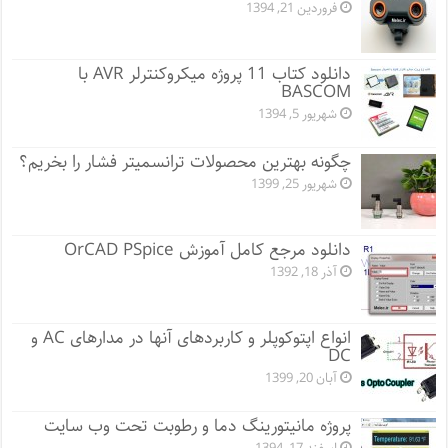
فروردین 21, 1394
دانلود کتاب 11 پروژه میکروکنترلر AVR با
BASCOM
شهریور 5, 1394
چگونه بهترین محصولات ترانسمیتر فشار را بخریم؟
شهریور 25, 1399
دانلود مرجع کامل آموزش OrCAD PSpice
آذر 18, 1392
انواع اپتوکوپلر و کاربردهای آنها در مدارهای AC و
DC
آبان 20, 1399
پروژه مانيتورينگ دما و رطوبت تحت وب سایت