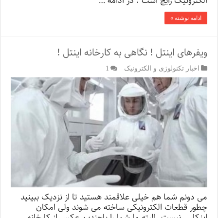
الکترونیک رایج است . در ادامه …
ادامه نوشته »
ویفرهای اینتل ! نگاهی به کارخانه اینتل !
اخبار تکنولوژی و الکترونیک
1
می دونم شما هم خیلی علاقمند هستید تا از نزدیک ببینید
چطور قطعات الکترونیکی ساخته می شوند ولی امکان
اینکار… نیست .البته ما شما را باچندین عکس از کارخانه