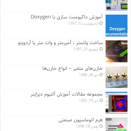
آموزش داکیومنت سازی با Doxygen
اردیبهشت 12, 1397
ساخت ولتمتر ، آمپرمتر و وات متر با آردوینو
شهریور 23, 1397
خازن‌های متغیر – انواع خازن‌ها
دی 28, 1396
مجموعه مقالات آموزش آلتیوم دیزاینر
دی 10, 1392
هرم اتوماسیون صنعتی
بهمن 18, 1398