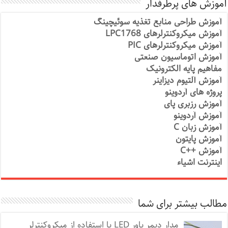
آموزش های پرطرفدار
آموزش طراحی منابع تغذیه سوئیچینگ
آموزش میکروکنترلرهای LPC1768
آموزش میکروکنترلرهای PIC
آموزش اتوماسیون صنعتی
مفاهیم پایه الکترونیک
آموزش آلتیوم دیزاینر
پروژه های آردوینو
آموزش رزبری پای
آموزش آردوینو
آموزش زبان C
آموزش پایتون
آموزش ++C
اینترنت اشیاء
مطالب بیشتر برای شما
مدار دیمر پاور LED با استفاده از میکروکنترلر