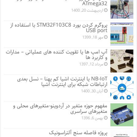
ATmega32
اردیبهشت 20, 1400
پروگرم کردن بورد STM32F103C8 با استفاده از
USB port
مهر 18, 1399
آپ امپ ها یا تقویت کننده های عملیاتی – مدارات
و کاربرد ها
مرداد 12, 1397
NB-IoT یا اینترنت اشیا کم پهنا – نسل بعدی
ارتباطات شبکه برای اینترنت اشیا
آبان 30, 1400
مفهوم حوزه متغیر در آردوینو-متغیرهای محلی و
متغیرهای سراسری
بهمن 6, 1396
پروژه فاصله سنج آلتراسونیک