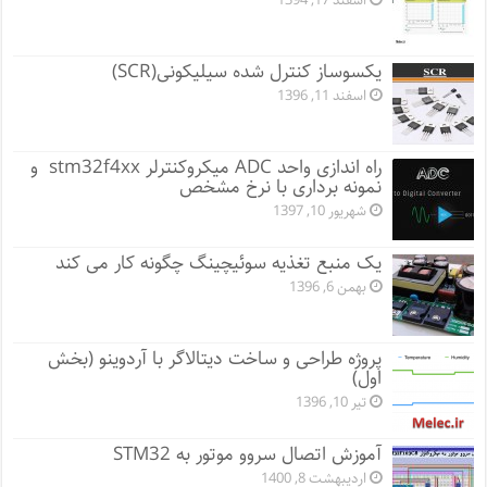
اسفند 17, 1394
یکسوساز کنترل شده سیلیکونی(SCR)
اسفند 11, 1396
راه اندازی واحد ADC میکروکنترلر stm32f4xx و
نمونه برداری با نرخ مشخص
شهریور 10, 1397
یک منبع تغذیه سوئیچینگ چگونه کار می کند
بهمن 6, 1396
پروژه طراحی و ساخت دیتالاگر با آردوینو (بخش
اول)
تیر 10, 1396
آموزش اتصال سروو موتور به STM32
اردیبهشت 8, 1400