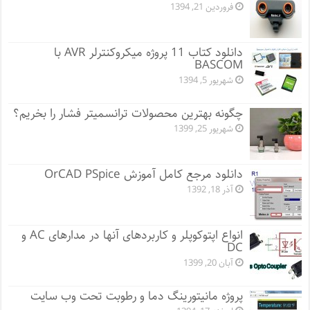
فروردین 21, 1394
دانلود کتاب 11 پروژه میکروکنترلر AVR با
BASCOM
شهریور 5, 1394
چگونه بهترین محصولات ترانسمیتر فشار را بخریم؟
شهریور 25, 1399
دانلود مرجع کامل آموزش OrCAD PSpice
آذر 18, 1392
انواع اپتوکوپلر و کاربردهای آنها در مدارهای AC و
DC
آبان 20, 1399
پروژه مانيتورينگ دما و رطوبت تحت وب سایت