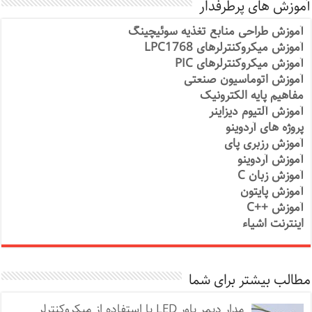
آموزش های پرطرفدار
آموزش طراحی منابع تغذیه سوئیچینگ
آموزش میکروکنترلرهای LPC1768
آموزش میکروکنترلرهای PIC
آموزش اتوماسیون صنعتی
مفاهیم پایه الکترونیک
آموزش آلتیوم دیزاینر
پروژه های آردوینو
آموزش رزبری پای
آموزش آردوینو
آموزش زبان C
آموزش پایتون
آموزش ++C
اینترنت اشیاء
مطالب بیشتر برای شما
مدار دیمر پاور LED با استفاده از میکروکنترلر