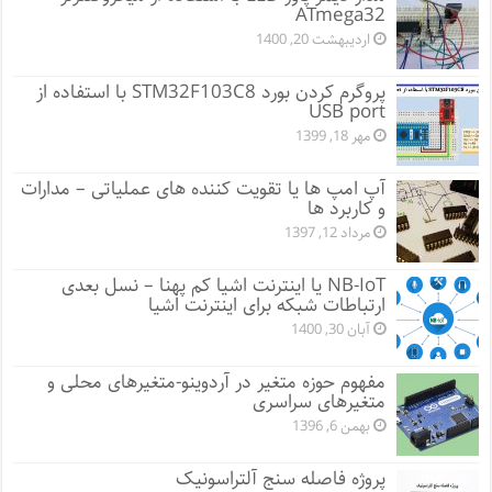
ATmega32
اردیبهشت 20, 1400
پروگرم کردن بورد STM32F103C8 با استفاده از
USB port
مهر 18, 1399
آپ امپ ها یا تقویت کننده های عملیاتی – مدارات
و کاربرد ها
مرداد 12, 1397
NB-IoT یا اینترنت اشیا کم پهنا – نسل بعدی
ارتباطات شبکه برای اینترنت اشیا
آبان 30, 1400
مفهوم حوزه متغیر در آردوینو-متغیرهای محلی و
متغیرهای سراسری
بهمن 6, 1396
پروژه فاصله سنج آلتراسونیک