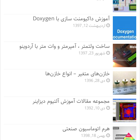
آموزش داکیومنت سازی با Doxygen
اردیبهشت 12, 1397
ساخت ولتمتر ، آمپرمتر و وات متر با آردوینو
شهریور 23, 1397
خازن‌های متغیر – انواع خازن‌ها
دی 28, 1396
مجموعه مقالات آموزش آلتیوم دیزاینر
دی 10, 1392
هرم اتوماسیون صنعتی
بهمن 18, 1398