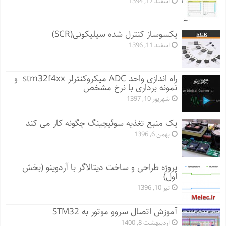
اسفند 17, 1394
یکسوساز کنترل شده سیلیکونی(SCR)
اسفند 11, 1396
راه اندازی واحد ADC میکروکنترلر stm32f4xx و
نمونه برداری با نرخ مشخص
شهریور 10, 1397
یک منبع تغذیه سوئیچینگ چگونه کار می کند
بهمن 6, 1396
پروژه طراحی و ساخت دیتالاگر با آردوینو (بخش
اول)
تیر 10, 1396
آموزش اتصال سروو موتور به STM32
اردیبهشت 8, 1400