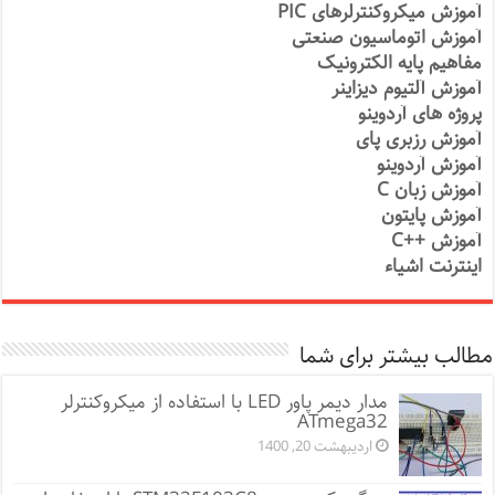
آموزش میکروکنترلرهای PIC
آموزش اتوماسیون صنعتی
مفاهیم پایه الکترونیک
آموزش آلتیوم دیزاینر
پروژه های آردوینو
آموزش رزبری پای
آموزش آردوینو
آموزش زبان C
آموزش پایتون
آموزش ++C
اینترنت اشیاء
مطالب بیشتر برای شما
مدار دیمر پاور LED با استفاده از میکروکنترلر
ATmega32
اردیبهشت 20, 1400