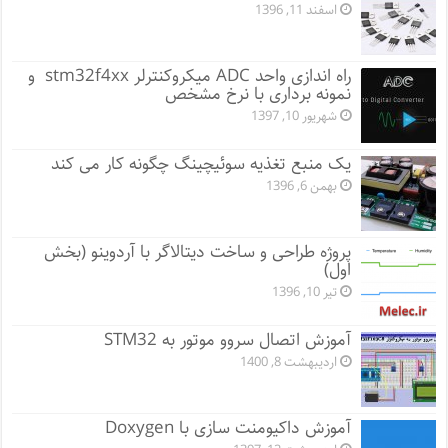
اسفند 11, 1396
راه اندازی واحد ADC میکروکنترلر stm32f4xx و
نمونه برداری با نرخ مشخص
شهریور 10, 1397
یک منبع تغذیه سوئیچینگ چگونه کار می کند
بهمن 6, 1396
پروژه طراحی و ساخت دیتالاگر با آردوینو (بخش
اول)
تیر 10, 1396
آموزش اتصال سروو موتور به STM32
اردیبهشت 8, 1400
آموزش داکیومنت سازی با Doxygen