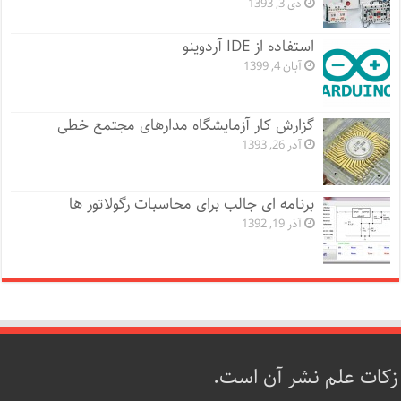
دی 3, 1393
استفاده از IDE آردوینو
آبان 4, 1399
گزارش کار آزمایشگاه مدارهای مجتمع خطی
آذر 26, 1393
برنامه ای جالب برای محاسبات رگولاتور ها
آذر 19, 1392
زکات علم نشر آن است.