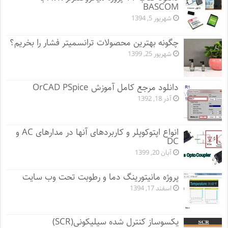
BASCOM
شهریور 5, 1394
چگونه بهترین محصولات ترانسمیتر فشار را بخریم؟
شهریور 25, 1399
دانلود مرجع کامل آموزش OrCAD PSpice
آذر 18, 1392
انواع اپتوکوپلر و کاربردهای آنها در مدارهای AC و
DC
آبان 20, 1399
پروژه مانيتورينگ دما و رطوبت تحت وب سایت
اسفند 17, 1394
یکسوساز کنترل شده سیلیکونی(SCR)