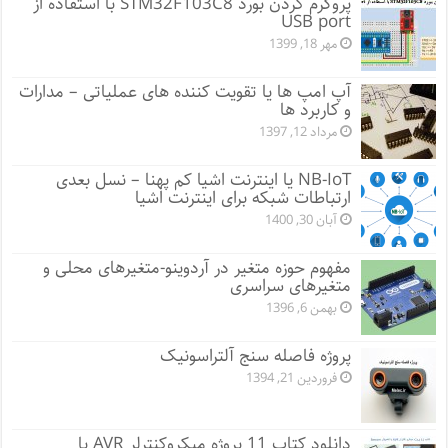
پروگرم کردن بورد STM32F103C8 با استفاده از
USB port
مهر 18, 1399
آپ امپ ها یا تقویت کننده های عملیاتی – مدارات
و کاربرد ها
مرداد 12, 1397
NB-IoT یا اینترنت اشیا کم پهنا – نسل بعدی
ارتباطات شبکه برای اینترنت اشیا
آبان 30, 1400
مفهوم حوزه متغیر در آردوینو-متغیرهای محلی و
متغیرهای سراسری
بهمن 6, 1396
پروژه فاصله سنج آلتراسونیک
فروردین 21, 1394
دانلود کتاب 11 پروژه میکروکنترلر AVR با