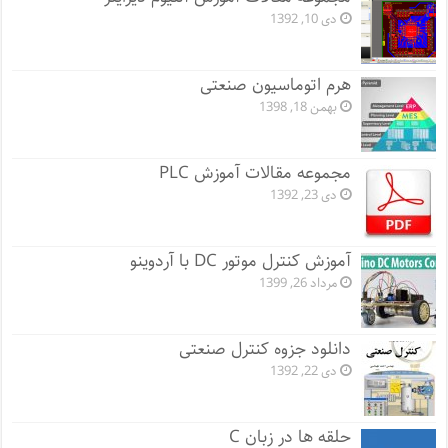
دی 10, 1392
هرم اتوماسیون صنعتی
بهمن 18, 1398
مجموعه مقالات آموزش PLC
دی 23, 1392
آموزش کنترل موتور DC با آردوینو
مرداد 26, 1399
دانلود جزوه کنترل صنعتی
دی 22, 1392
حلقه ها در زبان C