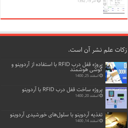
آذر 19, 1392
زکات علم نشر آن است.
پروژه قفل‌ درب RFID با استفاده از آردوینو و
گوشی هوشمند
اسفند 25, 1400
پروژه ساخت قفل‌ درب RFID با آردوینو
اسفند 20, 1400
تغذیه آردوینو با سلول‌های خورشیدی آردوینو
اسفند 14, 1400