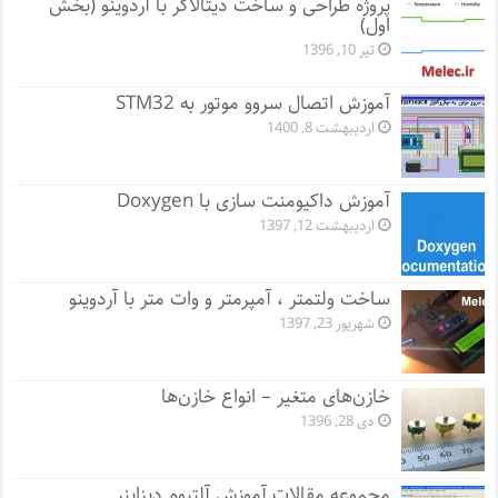
پروژه طراحی و ساخت دیتالاگر با آردوینو (بخش
اول)
تیر 10, 1396
آموزش اتصال سروو موتور به STM32
اردیبهشت 8, 1400
آموزش داکیومنت سازی با Doxygen
اردیبهشت 12, 1397
ساخت ولتمتر ، آمپرمتر و وات متر با آردوینو
شهریور 23, 1397
خازن‌های متغیر – انواع خازن‌ها
دی 28, 1396
مجموعه مقالات آموزش آلتیوم دیزاینر