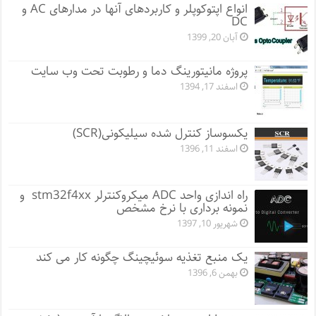
انواع اپتوکوپلر و کاربردهای آنها در مدارهای AC و
DC
آبان 20, 1399
پروژه مانيتورينگ دما و رطوبت تحت وب سایت
اسفند 17, 1394
یکسوساز کنترل شده سیلیکونی(SCR)
اسفند 11, 1396
راه اندازی واحد ADC میکروکنترلر stm32f4xx و
نمونه برداری با نرخ مشخص
شهریور 10, 1397
یک منبع تغذیه سوئیچینگ چگونه کار می کند
بهمن 6, 1396