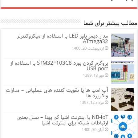
مطالب بیشتر برای شما
مدار دیمر پاور LED با استفاده از میکروکنترلر
ATmega32
اردیبهشت 20, 1400
پروگرم کردن بورد STM32F103C8 با استفاده از
USB port
مهر 18, 1399
آپ امپ ها یا تقویت کننده های عملیاتی – مدارات
و کاربرد ها
مرداد 12, 1397
NB-IoT یا اینترنت اشیا کم پهنا – نسل بعدی
ارتباطات شبکه برای اینترنت اشیا
آبان 30, 1400