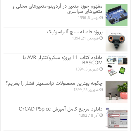
مفهوم حوزه متغیر در آردوینو-متغیرهای محلی و
متغیرهای سراسری
بهمن 6, 1396
پروژه فاصله سنج آلتراسونیک
فروردین 21, 1394
دانلود کتاب 11 پروژه میکروکنترلر AVR با
BASCOM
شهریور 5, 1394
چگونه بهترین محصولات ترانسمیتر فشار را بخریم؟
شهریور 25, 1399
دانلود مرجع کامل آموزش OrCAD PSpice
آذر 18, 1392