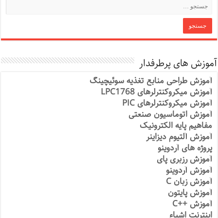
آموزش های پرطرفدار
آموزش طراحی منابع تغذیه سوئیچینگ
آموزش میکروکنترلرهای LPC1768
آموزش میکروکنترلرهای PIC
آموزش اتوماسیون صنعتی
مفاهیم پایه الکترونیک
آموزش آلتیوم دیزاینر
پروژه های آردوینو
آموزش رزبری پای
آموزش آردوینو
آموزش زبان C
آموزش پایتون
آموزش ++C
اینترنت اشیاء