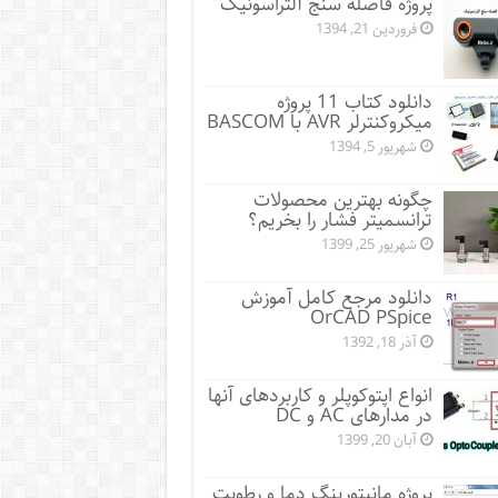
پروژه فاصله سنج آلتراسونیک
فروردین 21, 1394
دانلود کتاب 11 پروژه
میکروکنترلر AVR با BASCOM
شهریور 5, 1394
چگونه بهترین محصولات
ترانسمیتر فشار را بخریم؟
شهریور 25, 1399
دانلود مرجع کامل آموزش
OrCAD PSpice
آذر 18, 1392
انواع اپتوکوپلر و کاربردهای آنها
در مدارهای AC و DC
آبان 20, 1399
پروژه مانيتورينگ دما و رطوبت