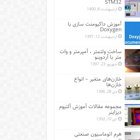
STM32
اردیبهشت 8, 1400
آموزش داکیومنت سازی با
Doxygen
اردیبهشت 12, 1397
ساخت ولتمتر ، آمپرمتر و وات
متر با آردوینو
شهریور 23, 1397
خازن‌های متغیر – انواع
خازن‌ها
دی 28, 1396
مجموعه مقالات آموزش آلتیوم
دیزاینر
دی 10, 1392
هرم اتوماسیون صنعتی