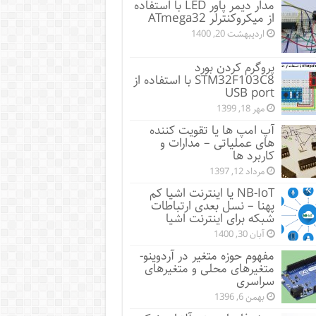
مدار دیمر پاور LED با استفاده
از میکروکنترلر ATmega32
اردیبهشت 20, 1400
پروگرم کردن بورد
STM32F103C8 با استفاده از
USB port
مهر 18, 1399
آپ امپ ها یا تقویت کننده
های عملیاتی – مدارات و
کاربرد ها
مرداد 12, 1397
NB-IoT یا اینترنت اشیا کم
پهنا – نسل بعدی ارتباطات
شبکه برای اینترنت اشیا
آبان 30, 1400
مفهوم حوزه متغیر در آردوینو-
متغیرهای محلی و متغیرهای
سراسری
بهمن 6, 1396