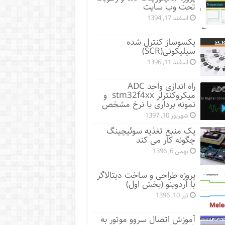
تحت وب سایت
اسفند 17, 1394
یکسوساز کنترل شده
سیلیکونی(SCR)
اسفند 11, 1396
راه اندازی واحد ADC
میکروکنترلر stm32f4xx و
نمونه برداری با نرخ مشخص
شهریور 10, 1397
یک منبع تغذیه سوئیچینگ
چگونه کار می کند
بهمن 6, 1396
پروژه طراحی و ساخت دیتالاگر
با آردوینو (بخش اول)
تیر 10, 1396
آموزش اتصال سروو موتور به