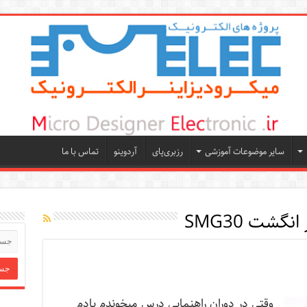
سایر موضوعات آموزشی
رزبری‌پای
آردوینو
تماس با ما
نگشت SMG30
وقتی در دوران راهنمایی درس میخوندم یادم