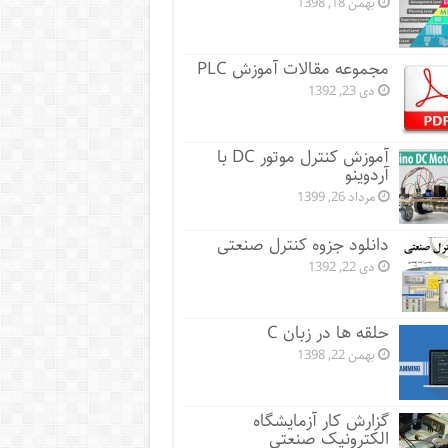
بهمن 18, 1398
مجموعه مقالات آموزش PLC
دی 23, 1392
آموزش کنترل موتور DC با
آردوینو
مرداد 26, 1399
دانلود جزوه کنترل صنعتی
دی 22, 1392
حلقه ها در زبان C
بهمن 22, 1398
گزارش کار آزمایشگاه
الکترونیک صنعتی