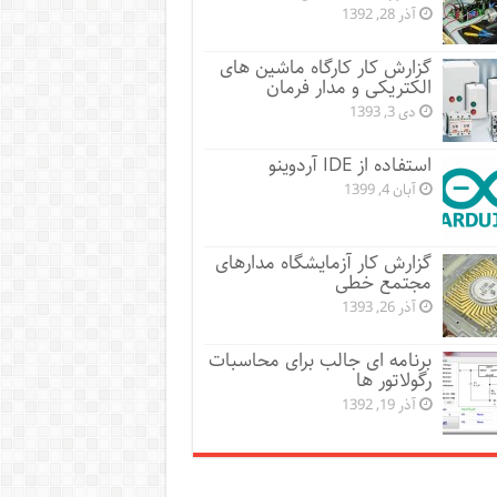
آذر 28, 1392
گزارش کار کارگاه ماشین های
الکتریکی و مدار فرمان
دی 3, 1393
استفاده از IDE آردوینو
آبان 4, 1399
گزارش کار آزمایشگاه مدارهای
مجتمع خطی
آذر 26, 1393
برنامه ای جالب برای محاسبات
رگولاتور ها
آذر 19, 1392