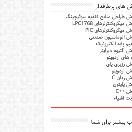
ش های پرطرفدار
ش طراحی منابع تغذیه سوئیچینگ
 میکروکنترلرهای LPC1768
ش میکروکنترلرهای PIC
ش اتوماسیون صنعتی
یم پایه الکترونیک
ش آلتیوم دیزاینر
ه های آردوینو
ش رزبری پای
ش آردوینو
ش زبان C
ش پایتون
ش ++C
رنت اشیاء
 بیشتر برای شما