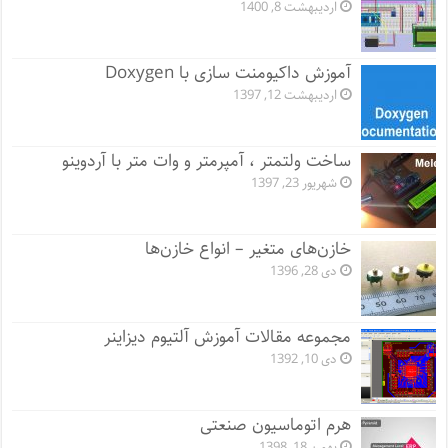
اردیبهشت 8, 1400
آموزش داکیومنت سازی با Doxygen
اردیبهشت 12, 1397
ساخت ولتمتر ، آمپرمتر و وات متر با آردوینو
شهریور 23, 1397
خازن‌های متغیر – انواع خازن‌ها
دی 28, 1396
مجموعه مقالات آموزش آلتیوم دیزاینر
دی 10, 1392
هرم اتوماسیون صنعتی
بهمن 18, 1398