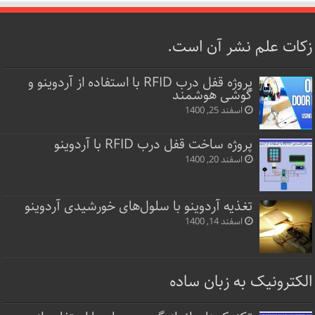
زکات علم نشر آن است.
پروژه قفل‌ درب RFID با استفاده از آردوینو و
گوشی هوشمند
اسفند 25, 1400
پروژه ساخت قفل‌ درب RFID با آردوینو
اسفند 20, 1400
تغذیه آردوینو با سلول‌های خورشیدی آردوینو
اسفند 14, 1400
الکترونیک به زبان ساده