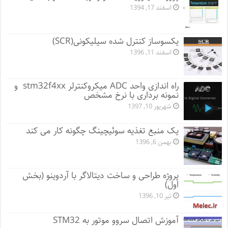
اسفند 17, 1394
یکسوساز کنترل شده سیلیکونی(SCR)
اسفند 11, 1396
راه اندازی واحد ADC میکروکنترلر stm32f4xx و
نمونه برداری با نرخ مشخص
شهریور 10, 1397
یک منبع تغذیه سوئیچینگ چگونه کار می کند
بهمن 6, 1396
پروژه طراحی و ساخت دیتالاگر با آردوینو (بخش
اول)
تیر 10, 1396
آموزش اتصال سروو موتور به STM32