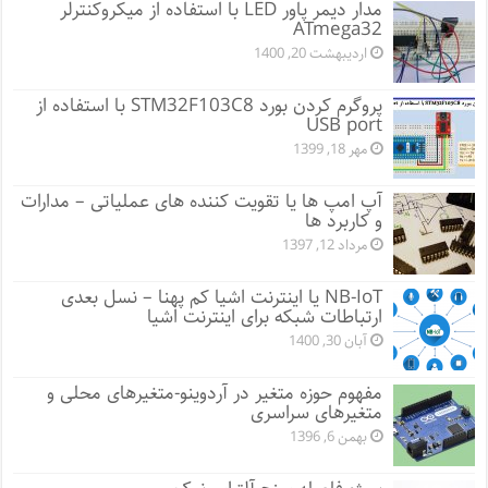
مدار دیمر پاور LED با استفاده از میکروکنترلر
ATmega32
اردیبهشت 20, 1400
پروگرم کردن بورد STM32F103C8 با استفاده از
USB port
مهر 18, 1399
آپ امپ ها یا تقویت کننده های عملیاتی – مدارات
و کاربرد ها
مرداد 12, 1397
NB-IoT یا اینترنت اشیا کم پهنا – نسل بعدی
ارتباطات شبکه برای اینترنت اشیا
آبان 30, 1400
مفهوم حوزه متغیر در آردوینو-متغیرهای محلی و
متغیرهای سراسری
بهمن 6, 1396