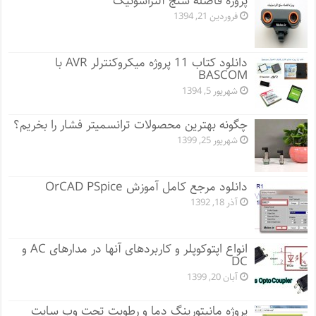
پروژه فاصله سنج آلتراسونیک
فروردین 21, 1394
دانلود کتاب 11 پروژه میکروکنترلر AVR با
BASCOM
شهریور 5, 1394
چگونه بهترین محصولات ترانسمیتر فشار را بخریم؟
شهریور 25, 1399
دانلود مرجع کامل آموزش OrCAD PSpice
آذر 18, 1392
انواع اپتوکوپلر و کاربردهای آنها در مدارهای AC و
DC
آبان 20, 1399
پروژه مانيتورينگ دما و رطوبت تحت وب سایت