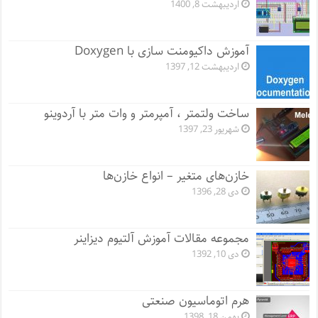
اردیبهشت 8, 1400
آموزش داکیومنت سازی با Doxygen
اردیبهشت 12, 1397
ساخت ولتمتر ، آمپرمتر و وات متر با آردوینو
شهریور 23, 1397
خازن‌های متغیر – انواع خازن‌ها
دی 28, 1396
مجموعه مقالات آموزش آلتیوم دیزاینر
دی 10, 1392
هرم اتوماسیون صنعتی
بهمن 18, 1398