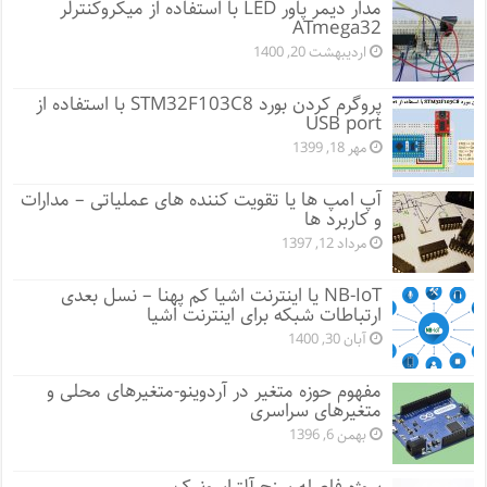
مدار دیمر پاور LED با استفاده از میکروکنترلر
ATmega32
اردیبهشت 20, 1400
پروگرم کردن بورد STM32F103C8 با استفاده از
USB port
مهر 18, 1399
آپ امپ ها یا تقویت کننده های عملیاتی – مدارات
و کاربرد ها
مرداد 12, 1397
NB-IoT یا اینترنت اشیا کم پهنا – نسل بعدی
ارتباطات شبکه برای اینترنت اشیا
آبان 30, 1400
مفهوم حوزه متغیر در آردوینو-متغیرهای محلی و
متغیرهای سراسری
بهمن 6, 1396