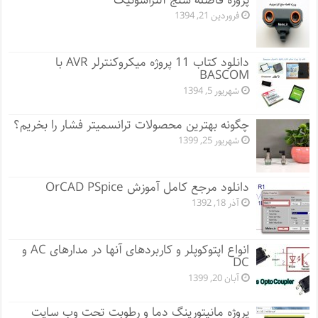
پروژه فاصله سنج آلتراسونیک
فروردین 21, 1394
دانلود کتاب 11 پروژه میکروکنترلر AVR با
BASCOM
شهریور 5, 1394
چگونه بهترین محصولات ترانسمیتر فشار را بخریم؟
شهریور 25, 1399
دانلود مرجع کامل آموزش OrCAD PSpice
آذر 18, 1392
انواع اپتوکوپلر و کاربردهای آنها در مدارهای AC و
DC
آبان 20, 1399
پروژه مانيتورينگ دما و رطوبت تحت وب سایت