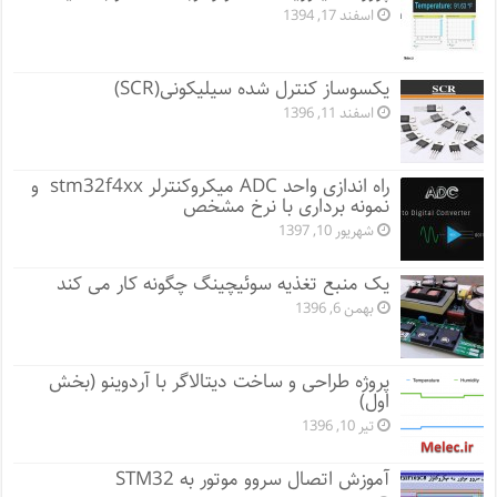
اسفند 17, 1394
یکسوساز کنترل شده سیلیکونی(SCR)
اسفند 11, 1396
راه اندازی واحد ADC میکروکنترلر stm32f4xx و
نمونه برداری با نرخ مشخص
شهریور 10, 1397
یک منبع تغذیه سوئیچینگ چگونه کار می کند
بهمن 6, 1396
پروژه طراحی و ساخت دیتالاگر با آردوینو (بخش
اول)
تیر 10, 1396
آموزش اتصال سروو موتور به STM32