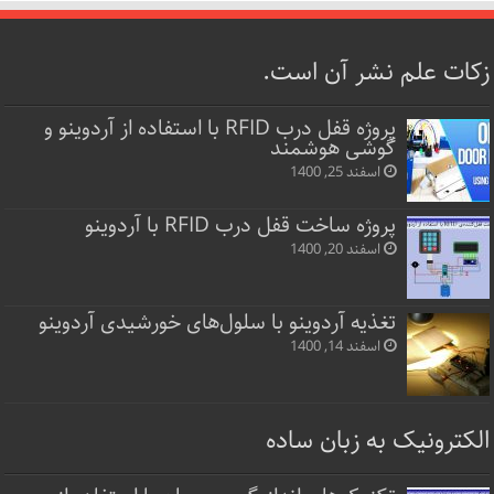
زکات علم نشر آن است.
پروژه قفل‌ درب RFID با استفاده از آردوینو و
گوشی هوشمند
اسفند 25, 1400
پروژه ساخت قفل‌ درب RFID با آردوینو
اسفند 20, 1400
تغذیه آردوینو با سلول‌های خورشیدی آردوینو
اسفند 14, 1400
الکترونیک به زبان ساده