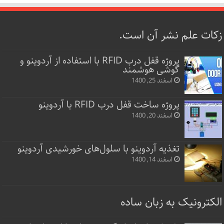
زکات علم نشر آن است.
پروژه قفل‌ درب RFID با استفاده از آردوینو و
گوشی هوشمند
اسفند 25, 1400
پروژه ساخت قفل‌ درب RFID با آردوینو
اسفند 20, 1400
تغذیه آردوینو با سلول‌های خورشیدی آردوینو
اسفند 14, 1400
الکترونیک به زبان ساده