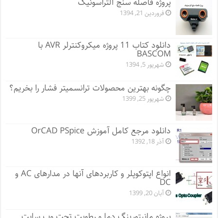
پروژه فاصله سنج آلتراسونیک
فروردین 21, 1394
دانلود کتاب 11 پروژه میکروکنترلر AVR با
BASCOM
شهریور 5, 1394
چگونه بهترین محصولات ترانسمیتر فشار را بخریم؟
شهریور 25, 1399
دانلود مرجع کامل آموزش OrCAD PSpice
آذر 18, 1392
انواع اپتوکوپلر و کاربردهای آنها در مدارهای AC و
DC
آبان 20, 1399
پروژه مانيتورينگ دما و رطوبت تحت وب سایت