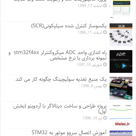
اسفند 17, 1394
یکسوساز کنترل شده سیلیکونی(SCR)
اسفند 11, 1396
راه اندازی واحد ADC میکروکنترلر stm32f4xx و
نمونه برداری با نرخ مشخص
شهریور 10, 1397
یک منبع تغذیه سوئیچینگ چگونه کار می کند
بهمن 6, 1396
پروژه طراحی و ساخت دیتالاگر با آردوینو (بخش
اول)
تیر 10, 1396
آموزش اتصال سروو موتور به STM32