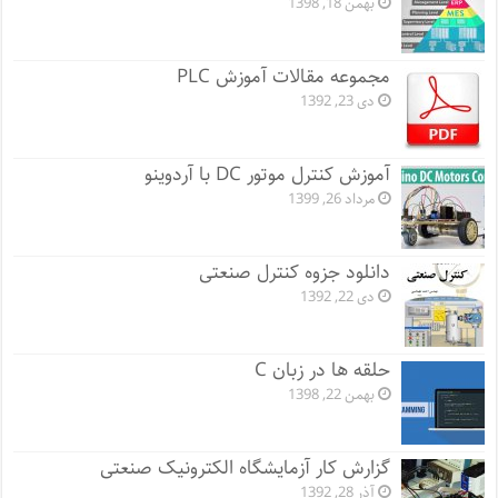
بهمن 18, 1398
مجموعه مقالات آموزش PLC
دی 23, 1392
آموزش کنترل موتور DC با آردوینو
مرداد 26, 1399
دانلود جزوه کنترل صنعتی
دی 22, 1392
حلقه ها در زبان C
بهمن 22, 1398
گزارش کار آزمایشگاه الکترونیک صنعتی
آذر 28, 1392