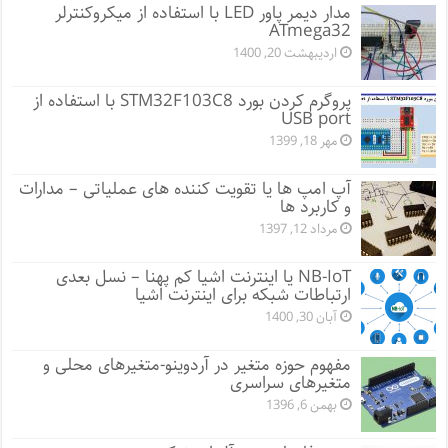
مدار دیمر پاور LED با استفاده از میکروکنترلر
ATmega32
اردیبهشت 20, 1400
پروگرم کردن بورد STM32F103C8 با استفاده از
USB port
مهر 18, 1399
آپ امپ ها یا تقویت کننده های عملیاتی – مدارات
و کاربرد ها
مرداد 12, 1397
NB-IoT یا اینترنت اشیا کم پهنا – نسل بعدی
ارتباطات شبکه برای اینترنت اشیا
آبان 30, 1400
مفهوم حوزه متغیر در آردوینو-متغیرهای محلی و
متغیرهای سراسری
بهمن 6, 1396