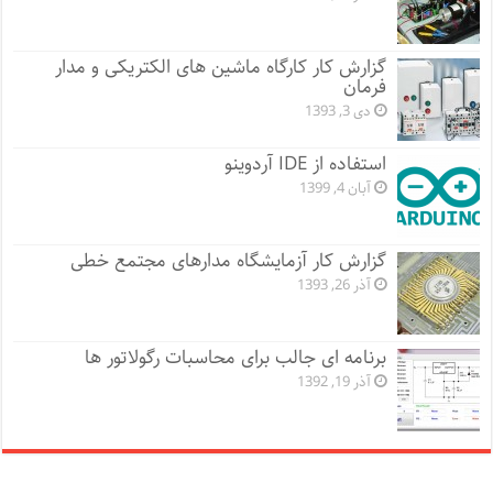
گزارش کار کارگاه ماشین های الکتریکی و مدار
فرمان
دی 3, 1393
استفاده از IDE آردوینو
آبان 4, 1399
گزارش کار آزمایشگاه مدارهای مجتمع خطی
آذر 26, 1393
برنامه ای جالب برای محاسبات رگولاتور ها
آذر 19, 1392