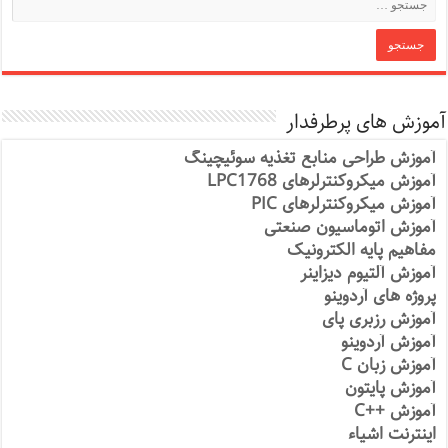
آموزش های پرطرفدار
آموزش طراحی منابع تغذیه سوئیچینگ
آموزش میکروکنترلرهای LPC1768
آموزش میکروکنترلرهای PIC
آموزش اتوماسیون صنعتی
مفاهیم پایه الکترونیک
آموزش آلتیوم دیزاینر
پروژه های آردوینو
آموزش رزبری پای
آموزش آردوینو
آموزش زبان C
آموزش پایتون
آموزش ++C
اینترنت اشیاء