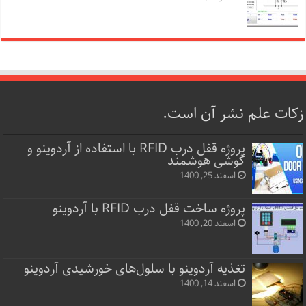
زکات علم نشر آن است.
پروژه قفل‌ درب RFID با استفاده از آردوینو و
گوشی هوشمند
اسفند 25, 1400
پروژه ساخت قفل‌ درب RFID با آردوینو
اسفند 20, 1400
تغذیه آردوینو با سلول‌های خورشیدی آردوینو
اسفند 14, 1400