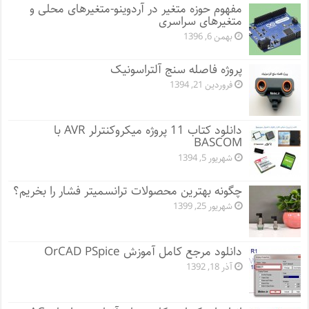
مفهوم حوزه متغیر در آردوینو-متغیرهای محلی و
متغیرهای سراسری
بهمن 6, 1396
پروژه فاصله سنج آلتراسونیک
فروردین 21, 1394
دانلود کتاب 11 پروژه میکروکنترلر AVR با
BASCOM
شهریور 5, 1394
چگونه بهترین محصولات ترانسمیتر فشار را بخریم؟
شهریور 25, 1399
دانلود مرجع کامل آموزش OrCAD PSpice
آذر 18, 1392