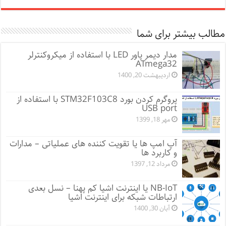
مطالب بیشتر برای شما
مدار دیمر پاور LED با استفاده از میکروکنترلر
ATmega32
اردیبهشت 20, 1400
پروگرم کردن بورد STM32F103C8 با استفاده از
USB port
مهر 18, 1399
آپ امپ ها یا تقویت کننده های عملیاتی – مدارات
و کاربرد ها
مرداد 12, 1397
NB-IoT یا اینترنت اشیا کم پهنا – نسل بعدی
ارتباطات شبکه برای اینترنت اشیا
آبان 30, 1400