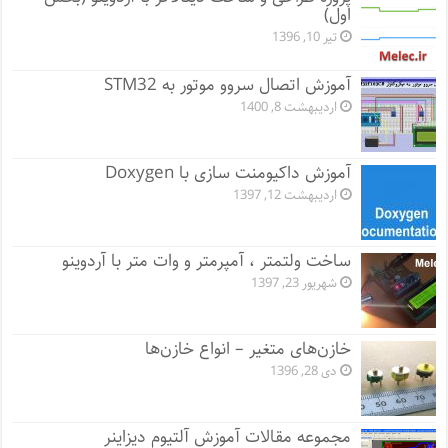
اول)
تیر 10, 1396
آموزش اتصال سروو موتور به STM32
اردیبهشت 8, 1400
آموزش داکیومنت سازی با Doxygen
اردیبهشت 12, 1397
ساخت ولتمتر ، آمپرمتر و وات متر با آردوینو
شهریور 23, 1397
خازن‌های متغیر – انواع خازن‌ها
دی 28, 1396
مجموعه مقالات آموزش آلتیوم دیزاینر