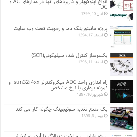
انواع اپتوکوپلر و کاربردهای آنها در مدارهای AC و
DC
آبان 20, 1399
پروژه مانيتورينگ دما و رطوبت تحت وب سایت
اسفند 17, 1394
یکسوساز کنترل شده سیلیکونی(SCR)
اسفند 11, 1396
راه اندازی واحد ADC میکروکنترلر stm32f4xx و
نمونه برداری با نرخ مشخص
شهریور 10, 1397
یک منبع تغذیه سوئیچینگ چگونه کار می کند
بهمن 6, 1396
پروژه طراحی و ساخت دیتالاگر با آردوینو (بخش