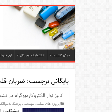
میکروکنترلرها
الکترونیک دیجیتال
نرم افزارها
بایگانی برچسب:
ضربان قل
آنالیز نوار الکتروکاردیوگرام در
پروژه های متلب
,
مهندسی پزشکی(بیوالکت
پیشگفتار: ا