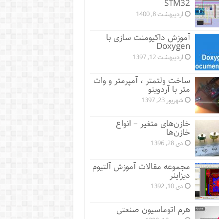
STM32
اردیبهشت 8, 1400
آموزش داکیومنت سازی با
Doxygen
اردیبهشت 12, 1397
ساخت ولتمتر ، آمپرمتر و وات
متر با آردوینو
شهریور 23, 1397
خازن‌های متغیر – انواع
خازن‌ها
دی 28, 1396
مجموعه مقالات آموزش آلتیوم
دیزاینر
دی 10, 1392
هرم اتوماسیون صنعتی