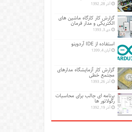
آذر 28, 1392
گزارش کار کارگاه ماشین های
الکتریکی و مدار فرمان
دی 3, 1393
استفاده از IDE آردوینو
آبان 4, 1399
گزارش کار آزمایشگاه مدارهای
مجتمع خطی
آذر 26, 1393
برنامه ای جالب برای محاسبات
رگولاتور ها
آذر 19, 1392