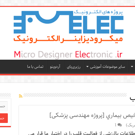
سایر موضوعات آموزشی
رزبری‌پای
آردوینو
تماس با ما
ب
 تشخیص بیماري [پروژه مهندسی پزشکی]
ریک)
1
طلاعات باارزشی از فعالیت قلب را در اختیار ما قرار می