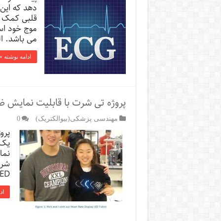
قلبی کمک م
موج خود اس
می باشد. ا
ادامه نوشته »
پروژه تی شرت با قابلیت نمایش 
مهندسی پزشکی(بیوالکتریک)
0
پرو
یک 
نما
شرت
LED و مدار تشخیص
اد