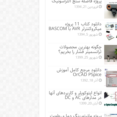
پروژه فاصله سنج آلتراسونیک
فروردین 21, 1394
دانلود کتاب 11 پروژه
میکروکنترلر AVR با BASCOM
شهریور 5, 1394
چگونه بهترین محصولات
ترانسمیتر فشار را بخریم؟
شهریور 25, 1399
دانلود مرجع کامل آموزش
OrCAD PSpice
آذر 18, 1392
انواع اپتوکوپلر و کاربردهای آنها
در مدارهای AC و DC
آبان 20, 1399
پروژه مانيتورينگ دما و رطوبت