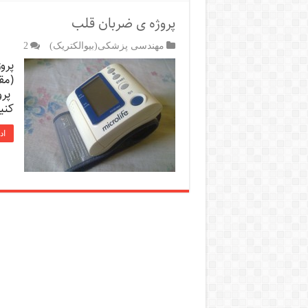
پروژه ی ضربان قلب
مهندسی پزشکی(بیوالکتریک)
2
پرو
(مق
پرو
کنی
اد