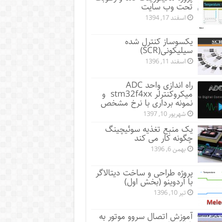
تحت وب سایت
اسفند 17, 1394
یکسوساز کنترل شده
سیلیکونی(SCR)
اسفند 11, 1396
راه اندازی واحد ADC
میکروکنترلر stm32f4xx و
نمونه برداری با نرخ مشخص
شهریور 10, 1397
یک منبع تغذیه سوئیچینگ
چگونه کار می کند
بهمن 6, 1396
پروژه طراحی و ساخت دیتالاگر
با آردوینو (بخش اول)
تیر 10, 1396
آموزش اتصال سروو موتور به