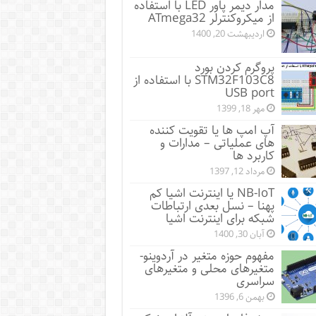
مدار دیمر پاور LED با استفاده
از میکروکنترلر ATmega32
اردیبهشت 20, 1400
پروگرم کردن بورد
STM32F103C8 با استفاده از
USB port
مهر 18, 1399
آپ امپ ها یا تقویت کننده
های عملیاتی – مدارات و
کاربرد ها
مرداد 12, 1397
NB-IoT یا اینترنت اشیا کم
پهنا – نسل بعدی ارتباطات
شبکه برای اینترنت اشیا
آبان 30, 1400
مفهوم حوزه متغیر در آردوینو-
متغیرهای محلی و متغیرهای
سراسری
بهمن 6, 1396