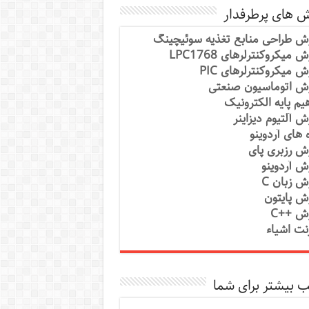
ش های پرطرفدار
ش طراحی منابع تغذیه سوئیچینگ
 میکروکنترلرهای LPC1768
ش میکروکنترلرهای PIC
ش اتوماسیون صنعتی
یم پایه الکترونیک
ش آلتیوم دیزاینر
ه های آردوینو
ش رزبری پای
ش آردوینو
ش زبان C
ش پایتون
ش ++C
رنت اشیاء
 بیشتر برای شما