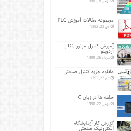
بهمن 18, 1398
مجموعه مقالات آموزش PLC
دی 23, 1392
آموزش کنترل موتور DC با
آردوینو
مرداد 26, 1399
دانلود جزوه کنترل صنعتی
دی 22, 1392
حلقه ها در زبان C
بهمن 22, 1398
گزارش کار آزمایشگاه
الکترونیک صنعتی