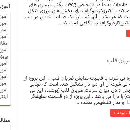
دهد که این اطلاعات به ما در تشخیص ecg سیگنال بیماري هاي
آموز
یکند. الکتروکاردیوگرام داراي بخش هاي برروي شکل
آموز
ت که هر یک از آنها نمایش یک فعالیت خاص در قلب
لکتروکاردیوگراف دستگاهی است که …
آموزش
آموز
آموز
مفاه
آموز
پروژ
ضربان قلب
آموز
آموز
آموز
ژه تی شرت با قابلیت نمایش ضربان قلب ، این پروژه از
آموز
تی شرت ال ای دی دار تشکیل شده است که تونایی
آموز
یش دادن میزان سرعت ضربان قلب (پوشنده این تی
) را دارا می باشد . این پروژه از دو قسمت نمایشگر
اینت
 دهنده …
امه نوشته »
مطالب