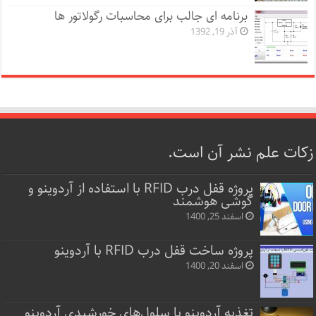
برنامه ای جالب برای محاسبات رگولاتور ها
آذر 19, 1392
زکات علم نشر آن است.
پروژه قفل‌ درب RFID با استفاده از آردوینو و
گوشی هوشمند
اسفند 25, 1400
پروژه ساخت قفل‌ درب RFID با آردوینو
اسفند 20, 1400
تغذیه آردوینو با سلول‌های خورشیدی آردوینو