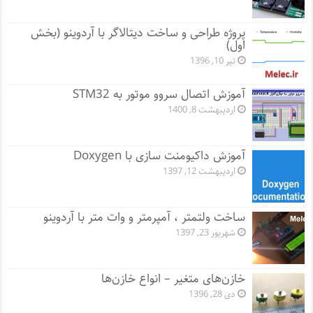
پروژه طراحی و ساخت دیتالاگر با آردوینو (بخش
اول)
تیر 10, 1396
آموزش اتصال سروو موتور به STM32
اردیبهشت 8, 1400
آموزش داکیومنت سازی با Doxygen
اردیبهشت 12, 1397
ساخت ولتمتر ، آمپرمتر و وات متر با آردوینو
شهریور 23, 1397
خازن‌های متغیر – انواع خازن‌ها
دی 28, 1396