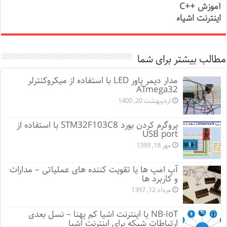
آموزش ++C
اینترنت اشیاء
مطالب بیشتر برای شما
مدار دیمر پاور LED با استفاده از میکروکنترلر
ATmega32
اردیبهشت 20, 1400
پروگرم کردن بورد STM32F103C8 با استفاده از
USB port
مهر 18, 1399
آپ امپ ها یا تقویت کننده های عملیاتی – مدارات
و کاربرد ها
مرداد 12, 1397
NB-IoT یا اینترنت اشیا کم پهنا – نسل بعدی
ارتباطات شبکه برای اینترنت اشیا