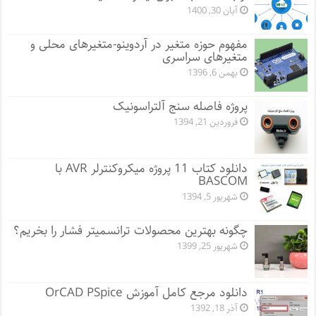
آبان 30, 1400
مفهوم حوزه متغیر در آردوینو-متغیرهای محلی و
متغیرهای سراسری
بهمن 6, 1396
پروژه فاصله سنج آلتراسونیک
فروردین 21, 1394
دانلود کتاب 11 پروژه میکروکنترلر AVR با
BASCOM
شهریور 5, 1394
چگونه بهترین محصولات ترانسمیتر فشار را بخریم؟
شهریور 25, 1399
دانلود مرجع کامل آموزش OrCAD PSpice
آذر 18, 1392