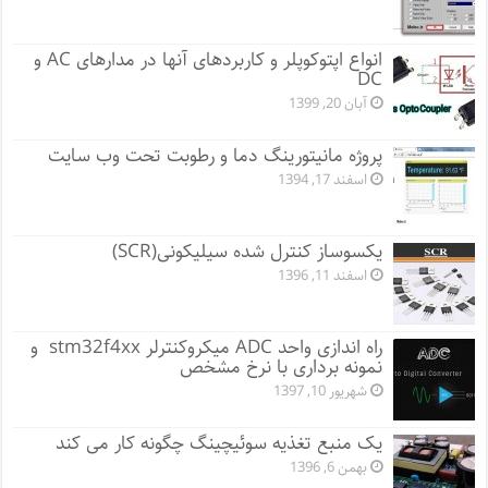
انواع اپتوکوپلر و کاربردهای آنها در مدارهای AC و
DC
آبان 20, 1399
پروژه مانيتورينگ دما و رطوبت تحت وب سایت
اسفند 17, 1394
یکسوساز کنترل شده سیلیکونی(SCR)
اسفند 11, 1396
راه اندازی واحد ADC میکروکنترلر stm32f4xx و
نمونه برداری با نرخ مشخص
شهریور 10, 1397
یک منبع تغذیه سوئیچینگ چگونه کار می کند
بهمن 6, 1396