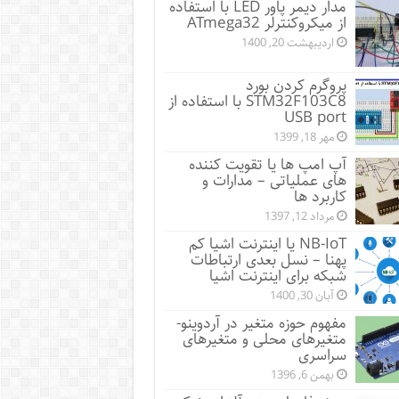
مدار دیمر پاور LED با استفاده
از میکروکنترلر ATmega32
اردیبهشت 20, 1400
پروگرم کردن بورد
STM32F103C8 با استفاده از
USB port
مهر 18, 1399
آپ امپ ها یا تقویت کننده
های عملیاتی – مدارات و
کاربرد ها
مرداد 12, 1397
NB-IoT یا اینترنت اشیا کم
پهنا – نسل بعدی ارتباطات
شبکه برای اینترنت اشیا
آبان 30, 1400
مفهوم حوزه متغیر در آردوینو-
متغیرهای محلی و متغیرهای
سراسری
بهمن 6, 1396