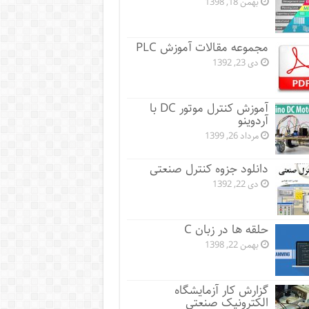
بهمن 18, 1398
مجموعه مقالات آموزش PLC
دی 23, 1392
آموزش کنترل موتور DC با
آردوینو
مرداد 26, 1399
دانلود جزوه کنترل صنعتی
دی 22, 1392
حلقه ها در زبان C
بهمن 22, 1398
گزارش کار آزمایشگاه
الکترونیک صنعتی