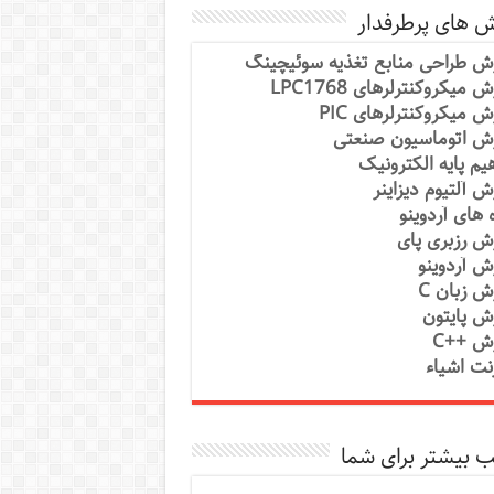
ش های پرطرفدار
ش طراحی منابع تغذیه سوئیچینگ
 میکروکنترلرهای LPC1768
ش میکروکنترلرهای PIC
ش اتوماسیون صنعتی
یم پایه الکترونیک
ش آلتیوم دیزاینر
ه های آردوینو
ش رزبری پای
ش آردوینو
ش زبان C
ش پایتون
ش ++C
رنت اشیاء
 بیشتر برای شما