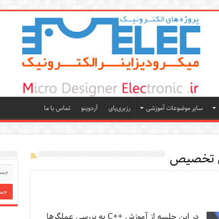
سایر موضوعات آموزشی
رزبری‌پای
آردوینو
تماس با ما
ی تخصیص
در این جلسه از آموزش ++C به بررسی عملگرها