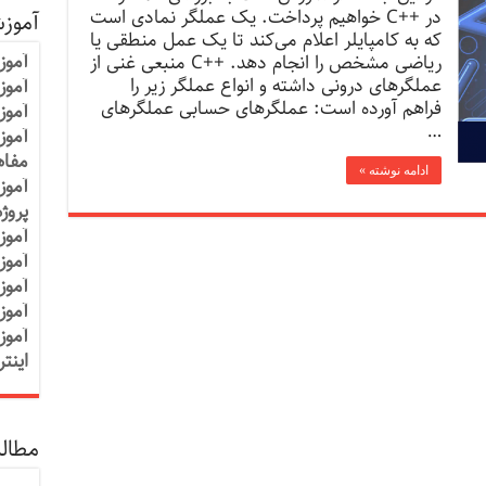
در ++C خواهیم پرداخت. یک عملگر نمادی است
آموز
که به کامپایلر اعلام می‌کند تا یک عمل منطقی یا
آموز
ریاضی مشخص را انجام دهد. ++C منبعی غنی از
عملگرهای درونی داشته و انواع عملگر زیر را
آموزش
فراهم آورده است: عملگرهای حسابی عملگرهای
آموز
…
آموز
مفاه
ادامه نوشته »
آموز
پروژ
آموز
آموز
آموز
آموز
آموز
اینت
مطالب