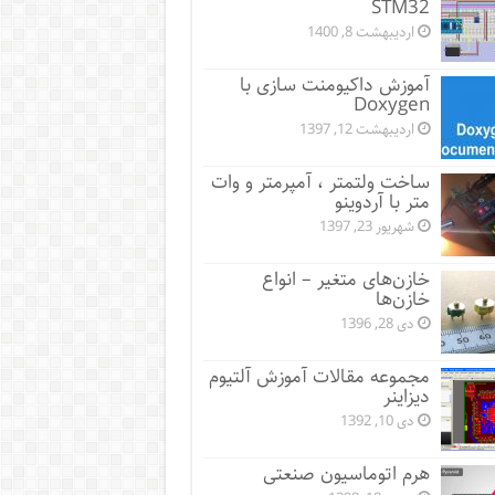
STM32
اردیبهشت 8, 1400
آموزش داکیومنت سازی با
Doxygen
اردیبهشت 12, 1397
ساخت ولتمتر ، آمپرمتر و وات
متر با آردوینو
شهریور 23, 1397
خازن‌های متغیر – انواع
خازن‌ها
دی 28, 1396
مجموعه مقالات آموزش آلتیوم
دیزاینر
دی 10, 1392
هرم اتوماسیون صنعتی