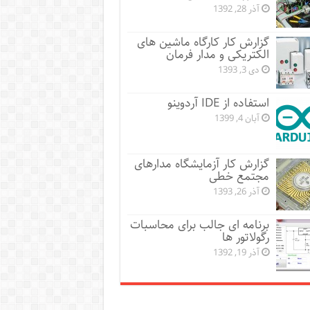
آذر 28, 1392
گزارش کار کارگاه ماشین های
الکتریکی و مدار فرمان
دی 3, 1393
استفاده از IDE آردوینو
آبان 4, 1399
گزارش کار آزمایشگاه مدارهای
مجتمع خطی
آذر 26, 1393
برنامه ای جالب برای محاسبات
رگولاتور ها
آذر 19, 1392