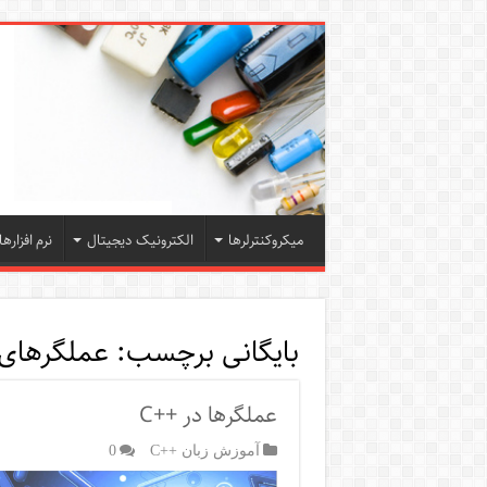
میکروکنترلرها
الکترونیک دیجیتال
نرم افزارها
بایگانی برچسب:
عملگرها
عملگرها در ++C
آموزش زبان ++C
0