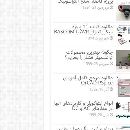
پروژه فاصله سنج آلتراسونیک
فروردین 21, 1394
دانلود کتاب 11 پروژه
میکروکنترلر AVR با BASCOM
شهریور 5, 1394
چگونه بهترین محصولات
ترانسمیتر فشار را بخریم؟
شهریور 25, 1399
دانلود مرجع کامل آموزش
OrCAD PSpice
آذر 18, 1392
انواع اپتوکوپلر و کاربردهای آنها
در مدارهای AC و DC
آبان 20, 1399
پروژه مانيتورينگ دما و رطوبت