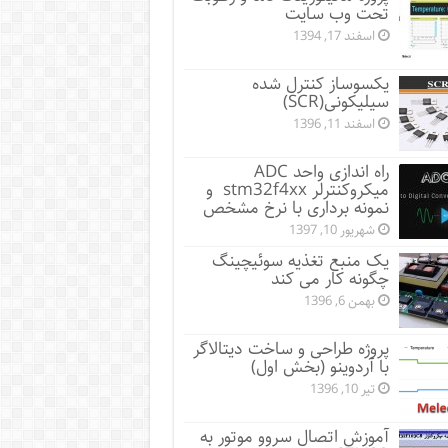
تحت وب سایت
اسفند 17, 1394
یکسوساز کنترل شده
سیلیکونی(SCR)
اسفند 11, 1396
راه اندازی واحد ADC
میکروکنترلر stm32f4xx و
نمونه برداری با نرخ مشخص
شهریور 10, 1397
یک منبع تغذیه سوئیچینگ
چگونه کار می کند
بهمن 6, 1396
پروژه طراحی و ساخت دیتالاگر
با آردوینو (بخش اول)
تیر 10, 1396
آموزش اتصال سروو موتور به