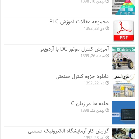
بهمن 18, 1398
مجموعه مقالات آموزش PLC
دی 23, 1392
آموزش کنترل موتور DC با آردوینو
مرداد 26, 1399
دانلود جزوه کنترل صنعتی
دی 22, 1392
حلقه ها در زبان C
بهمن 22, 1398
گزارش کار آزمایشگاه الکترونیک صنعتی
آذر 28, 1392