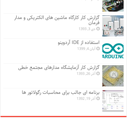
گزارش کار کارگاه ماشین های الکتریکی و مدار
فرمان
دی 3, 1393
استفاده از IDE آردوینو
آبان 4, 1399
گزارش کار آزمایشگاه مدارهای مجتمع خطی
آذر 26, 1393
برنامه ای جالب برای محاسبات رگولاتور ها
آذر 19, 1392