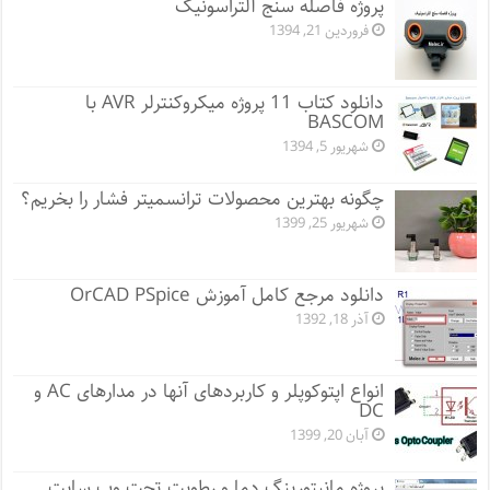
پروژه فاصله سنج آلتراسونیک
فروردین 21, 1394
دانلود کتاب 11 پروژه میکروکنترلر AVR با
BASCOM
شهریور 5, 1394
چگونه بهترین محصولات ترانسمیتر فشار را بخریم؟
شهریور 25, 1399
دانلود مرجع کامل آموزش OrCAD PSpice
آذر 18, 1392
انواع اپتوکوپلر و کاربردهای آنها در مدارهای AC و
DC
آبان 20, 1399
پروژه مانيتورينگ دما و رطوبت تحت وب سایت