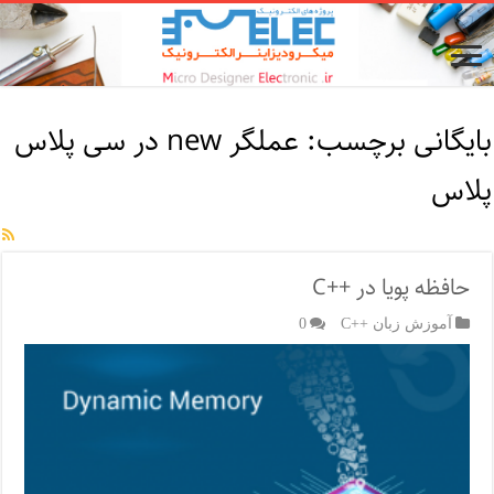
بایگانی برچسب:
عملگر new در سی پلاس
پلاس
حافظه پویا در ++C
آموزش زبان ++C
0