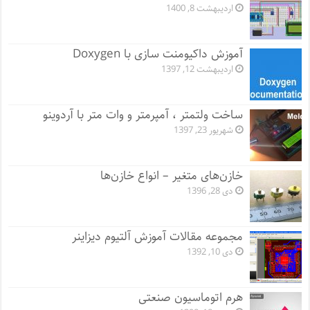
اردیبهشت 8, 1400
آموزش داکیومنت سازی با Doxygen
اردیبهشت 12, 1397
ساخت ولتمتر ، آمپرمتر و وات متر با آردوینو
شهریور 23, 1397
خازن‌های متغیر – انواع خازن‌ها
دی 28, 1396
مجموعه مقالات آموزش آلتیوم دیزاینر
دی 10, 1392
هرم اتوماسیون صنعتی