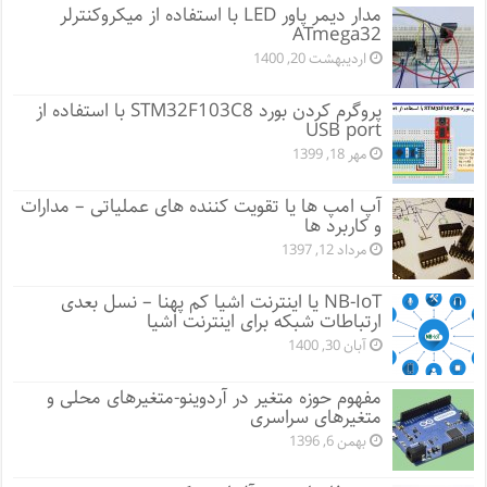
مدار دیمر پاور LED با استفاده از میکروکنترلر
ATmega32
اردیبهشت 20, 1400
پروگرم کردن بورد STM32F103C8 با استفاده از
USB port
مهر 18, 1399
آپ امپ ها یا تقویت کننده های عملیاتی – مدارات
و کاربرد ها
مرداد 12, 1397
NB-IoT یا اینترنت اشیا کم پهنا – نسل بعدی
ارتباطات شبکه برای اینترنت اشیا
آبان 30, 1400
مفهوم حوزه متغیر در آردوینو-متغیرهای محلی و
متغیرهای سراسری
بهمن 6, 1396