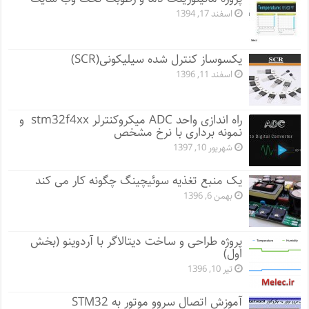
اسفند 17, 1394
یکسوساز کنترل شده سیلیکونی(SCR)
اسفند 11, 1396
راه اندازی واحد ADC میکروکنترلر stm32f4xx و
نمونه برداری با نرخ مشخص
شهریور 10, 1397
یک منبع تغذیه سوئیچینگ چگونه کار می کند
بهمن 6, 1396
پروژه طراحی و ساخت دیتالاگر با آردوینو (بخش
اول)
تیر 10, 1396
آموزش اتصال سروو موتور به STM32