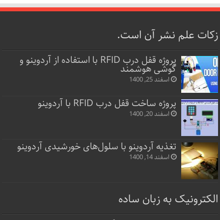
زکات علم نشر آن است.
پروژه قفل‌ درب RFID با استفاده از آردوینو و
گوشی هوشمند
اسفند 25, 1400
پروژه ساخت قفل‌ درب RFID با آردوینو
اسفند 20, 1400
تغذیه آردوینو با سلول‌های خورشیدی آردوینو
اسفند 14, 1400
الکترونیک به زبان ساده