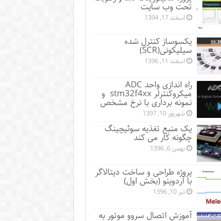
تحت وب سایت
اسفند 17, 1394
یکسوساز کنترل شده
سیلیکونی(SCR)
اسفند 11, 1396
راه اندازی واحد ADC
میکروکنترلر stm32f4xx و
نمونه برداری با نرخ مشخص
شهریور 10, 1397
یک منبع تغذیه سوئیچینگ
چگونه کار می کند
بهمن 6, 1396
پروژه طراحی و ساخت دیتالاگر
با آردوینو (بخش اول)
تیر 10, 1396
آموزش اتصال سروو موتور به