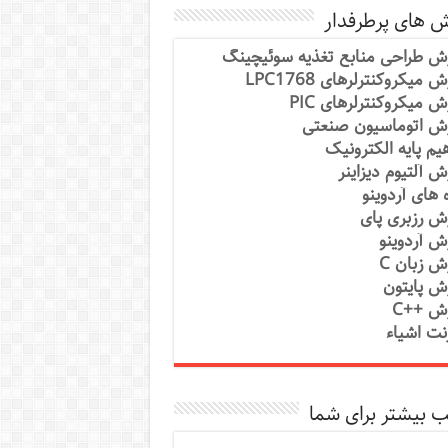
ش های پرطرفدار
ش طراحی منابع تغذیه سوئیچینگ
 میکروکنترلرهای LPC1768
ش میکروکنترلرهای PIC
ش اتوماسیون صنعتی
یم پایه الکترونیک
ش آلتیوم دیزاینر
ه های آردوینو
ش رزبری پای
ش آردوینو
ش زبان C
ش پایتون
ش ++C
رنت اشیاء
 بیشتر برای شما