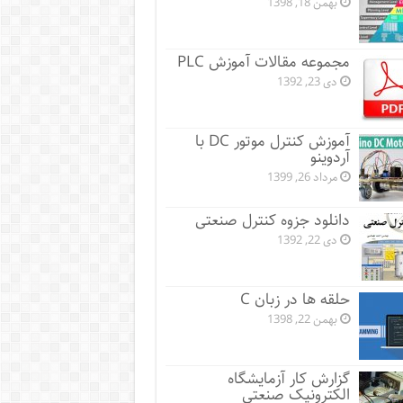
بهمن 18, 1398
مجموعه مقالات آموزش PLC
دی 23, 1392
آموزش کنترل موتور DC با
آردوینو
مرداد 26, 1399
دانلود جزوه کنترل صنعتی
دی 22, 1392
حلقه ها در زبان C
بهمن 22, 1398
گزارش کار آزمایشگاه
الکترونیک صنعتی