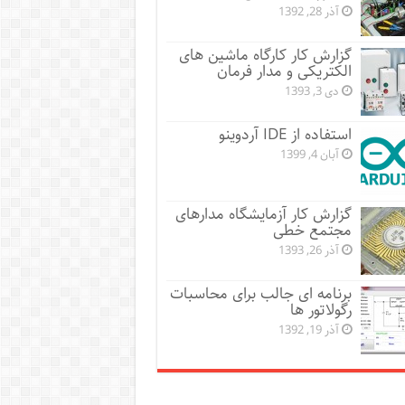
آذر 28, 1392
گزارش کار کارگاه ماشین های
الکتریکی و مدار فرمان
دی 3, 1393
استفاده از IDE آردوینو
آبان 4, 1399
گزارش کار آزمایشگاه مدارهای
مجتمع خطی
آذر 26, 1393
برنامه ای جالب برای محاسبات
رگولاتور ها
آذر 19, 1392