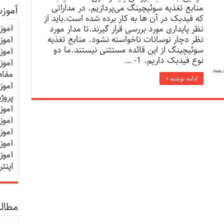
منابع تغذیه سوئیچینگ می‌پردازیم. در مداراتی
آموز
که فیدبک در آن ها به کار برده شده است.باید از
آموز
نظر پایداری مورد بررسی قرار گیرند.تا مدار مورد
نظر دچار نوسانات ناخواسته نشود. منابع تغذیه
آموزش
سوئیچینگ از این قائده مستثنی نیستند.ما دو
آموز
نوع فیدبک داریم. 1- …
آموز
مفاه
ادامه نوشته »
آموز
پروژ
آموز
آموز
آموز
آموز
آموز
اینت
مطالب