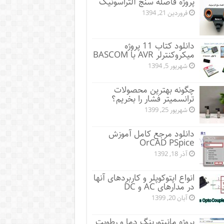
پروژه فاصله سنج آلتراسونیک
فروردین 21, 1394
دانلود کتاب 11 پروژه
میکروکنترلر AVR با BASCOM
شهریور 5, 1394
چگونه بهترین محصولات
ترانسمیتر فشار را بخریم؟
شهریور 25, 1399
دانلود مرجع کامل آموزش
OrCAD PSpice
آذر 18, 1392
انواع اپتوکوپلر و کاربردهای آنها
در مدارهای AC و DC
آبان 20, 1399
پروژه مانيتورينگ دما و رطوبت