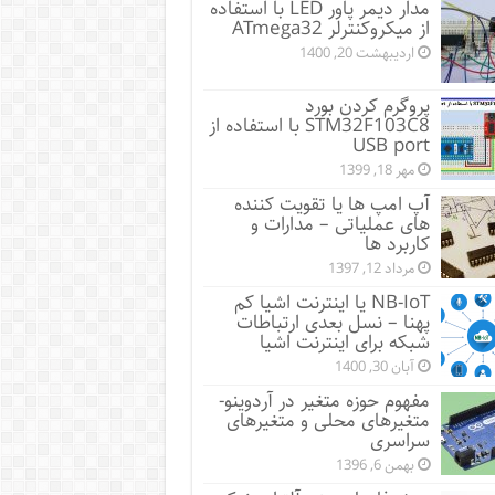
مدار دیمر پاور LED با استفاده
از میکروکنترلر ATmega32
اردیبهشت 20, 1400
پروگرم کردن بورد
STM32F103C8 با استفاده از
USB port
مهر 18, 1399
آپ امپ ها یا تقویت کننده
های عملیاتی – مدارات و
کاربرد ها
مرداد 12, 1397
NB-IoT یا اینترنت اشیا کم
پهنا – نسل بعدی ارتباطات
شبکه برای اینترنت اشیا
آبان 30, 1400
مفهوم حوزه متغیر در آردوینو-
متغیرهای محلی و متغیرهای
سراسری
بهمن 6, 1396