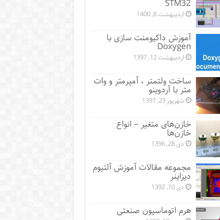
STM32
اردیبهشت 8, 1400
آموزش داکیومنت سازی با
Doxygen
اردیبهشت 12, 1397
ساخت ولتمتر ، آمپرمتر و وات
متر با آردوینو
شهریور 23, 1397
خازن‌های متغیر – انواع
خازن‌ها
دی 28, 1396
مجموعه مقالات آموزش آلتیوم
دیزاینر
دی 10, 1392
هرم اتوماسیون صنعتی