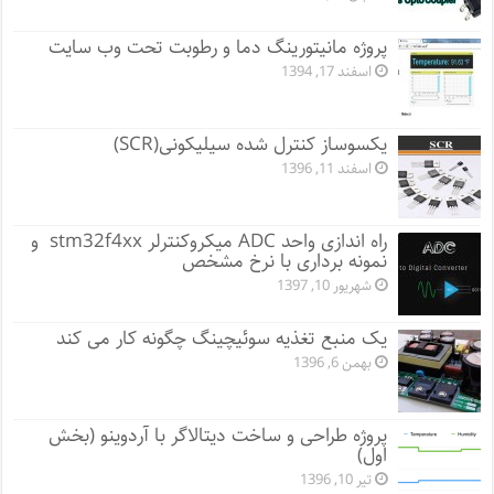
پروژه مانيتورينگ دما و رطوبت تحت وب سایت
اسفند 17, 1394
یکسوساز کنترل شده سیلیکونی(SCR)
اسفند 11, 1396
راه اندازی واحد ADC میکروکنترلر stm32f4xx و
نمونه برداری با نرخ مشخص
شهریور 10, 1397
یک منبع تغذیه سوئیچینگ چگونه کار می کند
بهمن 6, 1396
پروژه طراحی و ساخت دیتالاگر با آردوینو (بخش
اول)
تیر 10, 1396