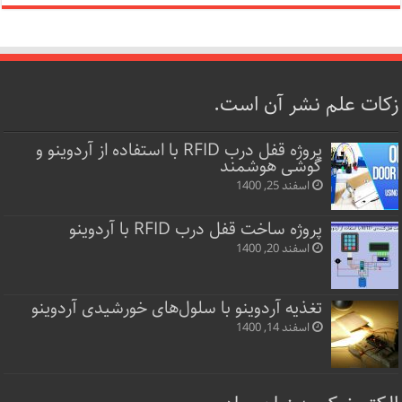
زکات علم نشر آن است.
پروژه قفل‌ درب RFID با استفاده از آردوینو و
گوشی هوشمند
اسفند 25, 1400
پروژه ساخت قفل‌ درب RFID با آردوینو
اسفند 20, 1400
تغذیه آردوینو با سلول‌های خورشیدی آردوینو
اسفند 14, 1400