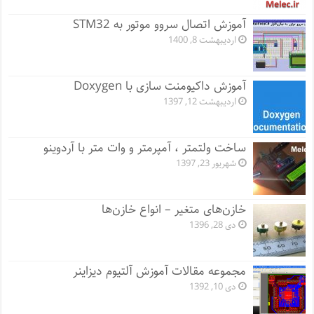
آموزش اتصال سروو موتور به STM32
اردیبهشت 8, 1400
آموزش داکیومنت سازی با Doxygen
اردیبهشت 12, 1397
ساخت ولتمتر ، آمپرمتر و وات متر با آردوینو
شهریور 23, 1397
خازن‌های متغیر – انواع خازن‌ها
دی 28, 1396
مجموعه مقالات آموزش آلتیوم دیزاینر
دی 10, 1392