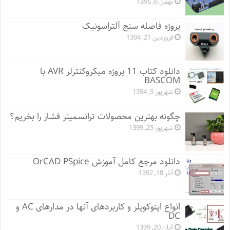
بهمن 6, 1396
پروژه فاصله سنج آلتراسونیک
فروردین 21, 1394
دانلود کتاب 11 پروژه میکروکنترلر AVR با
BASCOM
شهریور 5, 1394
چگونه بهترین محصولات ترانسمیتر فشار را بخریم؟
شهریور 25, 1399
دانلود مرجع کامل آموزش OrCAD PSpice
آذر 18, 1392
انواع اپتوکوپلر و کاربردهای آنها در مدارهای AC و
DC
آبان 20, 1399