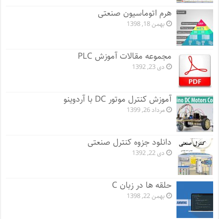
هرم اتوماسیون صنعتی
بهمن 18, 1398
مجموعه مقالات آموزش PLC
دی 23, 1392
آموزش کنترل موتور DC با آردوینو
مرداد 26, 1399
دانلود جزوه کنترل صنعتی
دی 22, 1392
حلقه ها در زبان C
بهمن 22, 1398