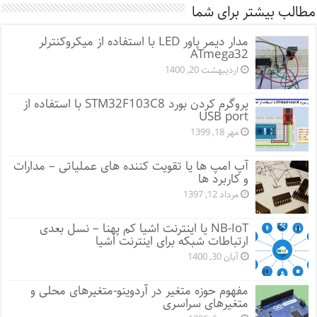
مطالب بیشتر برای شما
مدار دیمر پاور LED با استفاده از میکروکنترلر
ATmega32
اردیبهشت 20, 1400
پروگرم کردن بورد STM32F103C8 با استفاده از
USB port
مهر 18, 1399
آپ امپ ها یا تقویت کننده های عملیاتی – مدارات
و کاربرد ها
مرداد 12, 1397
NB-IoT یا اینترنت اشیا کم پهنا – نسل بعدی
ارتباطات شبکه برای اینترنت اشیا
آبان 30, 1400
مفهوم حوزه متغیر در آردوینو-متغیرهای محلی و
متغیرهای سراسری