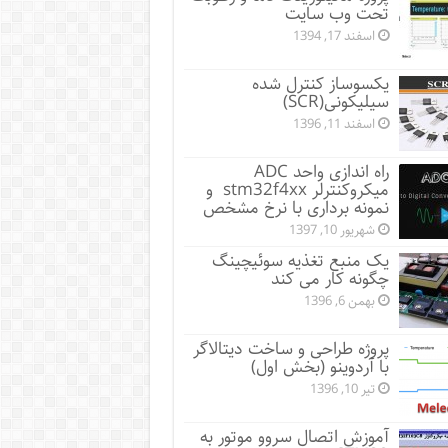
تحت وب سایت
اسفند 17, 1394
یکسوساز کنترل شده
سیلیکونی(SCR)
اسفند 11, 1396
راه اندازی واحد ADC
میکروکنترلر stm32f4xx و
نمونه برداری با نرخ مشخص
شهریور 10, 1397
یک منبع تغذیه سوئیچینگ
چگونه کار می کند
بهمن 6, 1396
پروژه طراحی و ساخت دیتالاگر
با آردوینو (بخش اول)
تیر 10, 1396
آموزش اتصال سروو موتور به