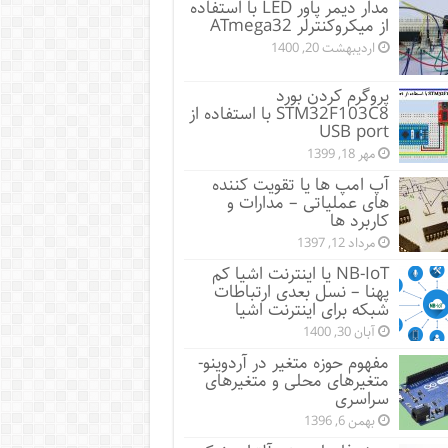
مدار دیمر پاور LED با استفاده
از میکروکنترلر ATmega32
اردیبهشت 20, 1400
پروگرم کردن بورد
STM32F103C8 با استفاده از
USB port
مهر 18, 1399
آپ امپ ها یا تقویت کننده
های عملیاتی – مدارات و
کاربرد ها
مرداد 12, 1397
NB-IoT یا اینترنت اشیا کم
پهنا – نسل بعدی ارتباطات
شبکه برای اینترنت اشیا
آبان 30, 1400
مفهوم حوزه متغیر در آردوینو-
متغیرهای محلی و متغیرهای
سراسری
بهمن 6, 1396