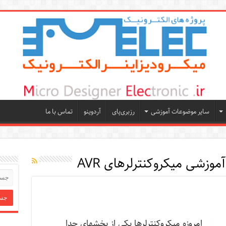
سایر موضوعات آموزشی
رزبری‌پای
آردوینو
تماس با ما
موزشی میکروکنترلرهای AVR
امروزه میکروکنترلرها یکی از بخشهای جدا