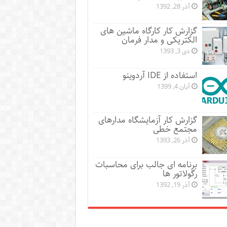
آذر 28, 1392
گزارش کار کارگاه ماشین های
الکتریکی و مدار فرمان
دی 3, 1393
استفاده از IDE آردوینو
آبان 4, 1399
گزارش کار آزمایشگاه مدارهای
مجتمع خطی
آذر 26, 1393
برنامه ای جالب برای محاسبات
رگولاتور ها
آذر 19, 1392