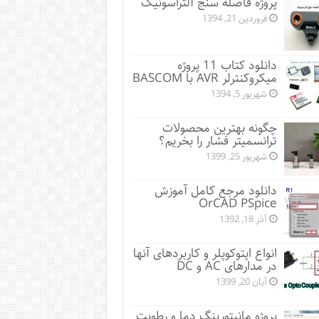
پروژه فاصله سنج آلتراسونیک
فروردین 21, 1394
دانلود کتاب 11 پروژه
میکروکنترلر AVR با BASCOM
شهریور 5, 1394
چگونه بهترین محصولات
ترانسمیتر فشار را بخریم؟
شهریور 25, 1399
دانلود مرجع کامل آموزش
OrCAD PSpice
آذر 18, 1392
انواع اپتوکوپلر و کاربردهای آنها
در مدارهای AC و DC
آبان 20, 1399
پروژه مانيتورينگ دما و رطوبت