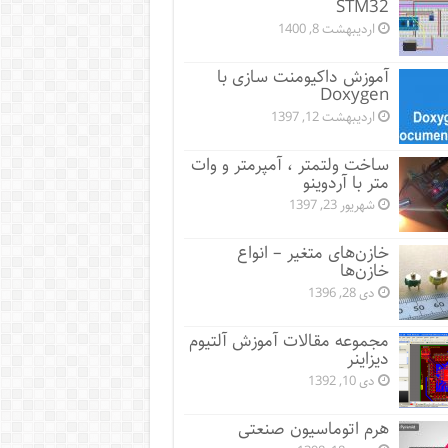
STM32
اردیبهشت 8, 1400
آموزش داکیومنت سازی با
Doxygen
اردیبهشت 12, 1397
ساخت ولتمتر ، آمپرمتر و وات
متر با آردوینو
شهریور 23, 1397
خازن‌های متغیر – انواع
خازن‌ها
دی 28, 1396
مجموعه مقالات آموزش آلتیوم
دیزاینر
دی 10, 1392
هرم اتوماسیون صنعتی