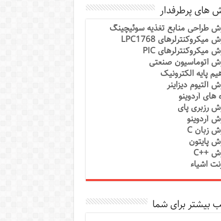
ش های پرطرفدار
ش طراحی منابع تغذیه سوئیچینگ
 میکروکنترلرهای LPC1768
ش میکروکنترلرهای PIC
ش اتوماسیون صنعتی
یم پایه الکترونیک
ش آلتیوم دیزاینر
ه های آردوینو
ش رزبری پای
ش آردوینو
ش زبان C
ش پایتون
ش ++C
رنت اشیاء
 بیشتر برای شما