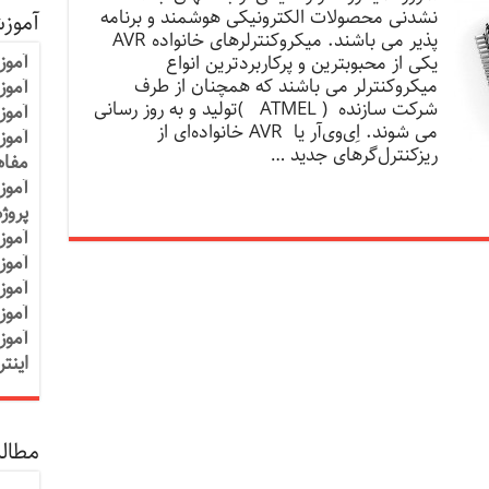
نشدنی محصولات الکترونیکی هوشمند و برنامه
آموز
پذیر می باشند. میکروکنترلرهای خانواده AVR
آموز
یکی از محبوبترین و پرکاربردترین انواع
میکروکنترلر می باشند که همچنان از طرف
آموزش
شرکت سازنده ( ATMEL )تولید و به روز رسانی
آموز
می شوند. اِی‌وی‌آر یا AVR خانواده‌ای از
آموز
ریزکنترل‌گرهای جدید …
مفاه
آموز
پروژ
آموز
آموز
آموز
آموز
آموز
اینت
مطالب