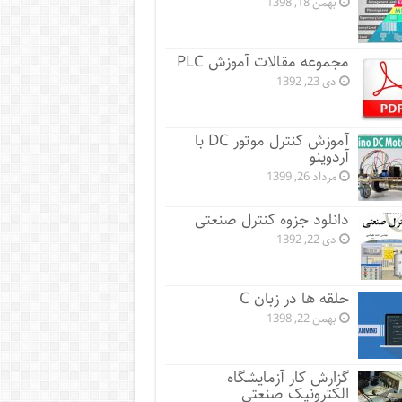
بهمن 18, 1398
مجموعه مقالات آموزش PLC
دی 23, 1392
آموزش کنترل موتور DC با
آردوینو
مرداد 26, 1399
دانلود جزوه کنترل صنعتی
دی 22, 1392
حلقه ها در زبان C
بهمن 22, 1398
گزارش کار آزمایشگاه
الکترونیک صنعتی