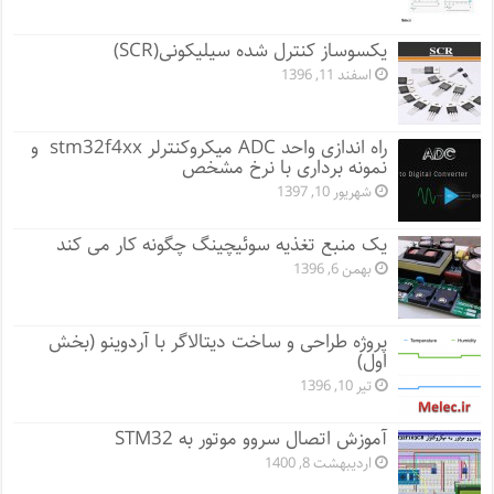
یکسوساز کنترل شده سیلیکونی(SCR)
اسفند 11, 1396
راه اندازی واحد ADC میکروکنترلر stm32f4xx و
نمونه برداری با نرخ مشخص
شهریور 10, 1397
یک منبع تغذیه سوئیچینگ چگونه کار می کند
بهمن 6, 1396
پروژه طراحی و ساخت دیتالاگر با آردوینو (بخش
اول)
تیر 10, 1396
آموزش اتصال سروو موتور به STM32
اردیبهشت 8, 1400