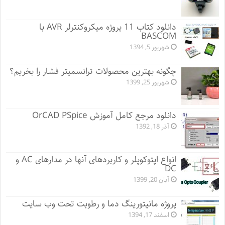
دانلود کتاب 11 پروژه میکروکنترلر AVR با
BASCOM
شهریور 5, 1394
چگونه بهترین محصولات ترانسمیتر فشار را بخریم؟
شهریور 25, 1399
دانلود مرجع کامل آموزش OrCAD PSpice
آذر 18, 1392
انواع اپتوکوپلر و کاربردهای آنها در مدارهای AC و
DC
آبان 20, 1399
پروژه مانيتورينگ دما و رطوبت تحت وب سایت
اسفند 17, 1394