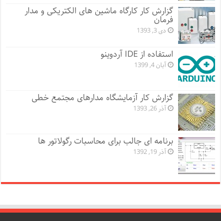
گزارش کار کارگاه ماشین های الکتریکی و مدار
فرمان
دی 3, 1393
استفاده از IDE آردوینو
آبان 4, 1399
گزارش کار آزمایشگاه مدارهای مجتمع خطی
آذر 26, 1393
برنامه ای جالب برای محاسبات رگولاتور ها
آذر 19, 1392