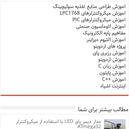
آموزش طراحی منابع تغذیه سوئیچینگ
آموزش میکروکنترلرهای LPC1768
آموزش میکروکنترلرهای PIC
آموزش اتوماسیون صنعتی
مفاهیم پایه الکترونیک
آموزش آلتیوم دیزاینر
پروژه های آردوینو
آموزش رزبری پای
آموزش آردوینو
آموزش زبان C
آموزش پایتون
آموزش ++C
اینترنت اشیاء
مطالب بیشتر برای شما
مدار دیمر پاور LED با استفاده از میکروکنترلر
ATmega32