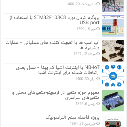
اردیبهشت 20, 1400
پروگرم کردن بورد STM32F103C8 با استفاده از
USB port
مهر 18, 1399
آپ امپ ها یا تقویت کننده های عملیاتی – مدارات
و کاربرد ها
مرداد 12, 1397
NB-IoT یا اینترنت اشیا کم پهنا – نسل بعدی
ارتباطات شبکه برای اینترنت اشیا
آبان 30, 1400
مفهوم حوزه متغیر در آردوینو-متغیرهای محلی و
متغیرهای سراسری
بهمن 6, 1396
پروژه فاصله سنج آلتراسونیک
فروردین 21, 1394