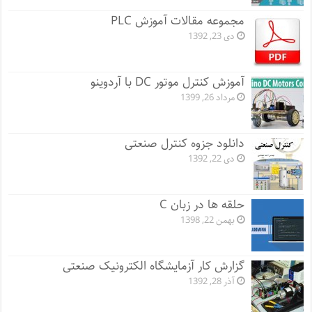
مجموعه مقالات آموزش PLC
دی 23, 1392
آموزش کنترل موتور DC با آردوینو
مرداد 26, 1399
دانلود جزوه کنترل صنعتی
دی 22, 1392
حلقه ها در زبان C
بهمن 22, 1398
گزارش کار آزمایشگاه الکترونیک صنعتی
آذر 28, 1392