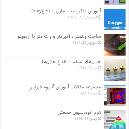
آموزش داکیومنت سازی با Doxygen
اردیبهشت 12, 1397
ساخت ولتمتر ، آمپرمتر و وات متر با آردوینو
شهریور 23, 1397
خازن‌های متغیر – انواع خازن‌ها
دی 28, 1396
مجموعه مقالات آموزش آلتیوم دیزاینر
دی 10, 1392
هرم اتوماسیون صنعتی
بهمن 18, 1398