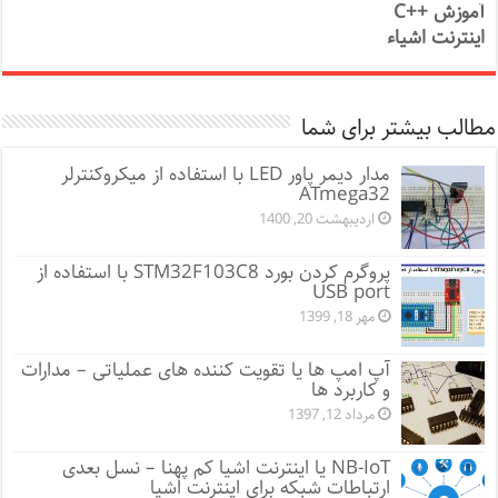
آموزش ++C
اینترنت اشیاء
مطالب بیشتر برای شما
مدار دیمر پاور LED با استفاده از میکروکنترلر
ATmega32
اردیبهشت 20, 1400
پروگرم کردن بورد STM32F103C8 با استفاده از
USB port
مهر 18, 1399
آپ امپ ها یا تقویت کننده های عملیاتی – مدارات
و کاربرد ها
مرداد 12, 1397
NB-IoT یا اینترنت اشیا کم پهنا – نسل بعدی
ارتباطات شبکه برای اینترنت اشیا