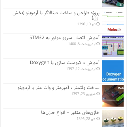
پروژه طراحی و ساخت دیتالاگر با آردوینو (بخش
اول)
تیر 10, 1396
آموزش اتصال سروو موتور به STM32
اردیبهشت 8, 1400
آموزش داکیومنت سازی با Doxygen
اردیبهشت 12, 1397
ساخت ولتمتر ، آمپرمتر و وات متر با آردوینو
شهریور 23, 1397
خازن‌های متغیر – انواع خازن‌ها
دی 28, 1396