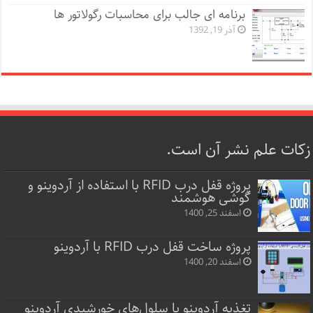
برنامه ای جالب برای محاسبات رگولاتور ها
آذر 19, 1392
زکات علم نشر آن است.
پروژه قفل‌ درب RFID با استفاده از آردوینو و
گوشی هوشمند
اسفند 25, 1400
پروژه ساخت قفل‌ درب RFID با آردوینو
اسفند 20, 1400
تغذیه آردوینو با سلول‌های خورشیدی آردوینو