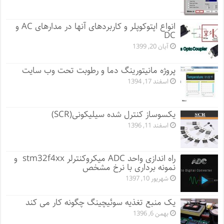
انواع اپتوکوپلر و کاربردهای آنها در مدارهای AC و
DC
آبان 20, 1399
پروژه مانيتورينگ دما و رطوبت تحت وب سایت
اسفند 17, 1394
یکسوساز کنترل شده سیلیکونی(SCR)
اسفند 11, 1396
راه اندازی واحد ADC میکروکنترلر stm32f4xx و
نمونه برداری با نرخ مشخص
شهریور 10, 1397
یک منبع تغذیه سوئیچینگ چگونه کار می کند
بهمن 6, 1396