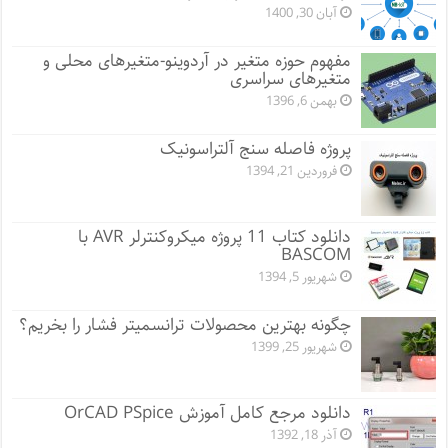
آبان 30, 1400
مفهوم حوزه متغیر در آردوینو-متغیرهای محلی و
متغیرهای سراسری
بهمن 6, 1396
پروژه فاصله سنج آلتراسونیک
فروردین 21, 1394
دانلود کتاب 11 پروژه میکروکنترلر AVR با
BASCOM
شهریور 5, 1394
چگونه بهترین محصولات ترانسمیتر فشار را بخریم؟
شهریور 25, 1399
دانلود مرجع کامل آموزش OrCAD PSpice
آذر 18, 1392