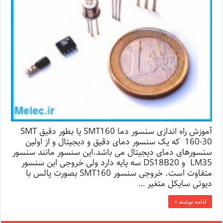
آموزش راه اندازی سنسور دما SMT160 یا بطور دقیق SMT
160-30 که یک سنسور دمای دقیق و دیجیتال و از اولین
سنسورهای دمای دیجیتال می باشد.این سنسور مانند سنسور
LM35 و DS18B20 سه پایه دارد ولی خروجی این سنسور
متفاوت است. خروجی سنسور SMT160 بصورت پالس با
دیوتی سایکل متغیر …
ادامه نوشته »