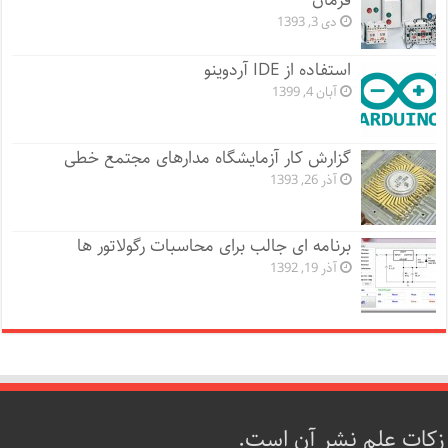
فرمان
دی 3, 1393
استفاده از IDE آردوینو
آبان 4, 1399
گزارش کار آزمایشگاه مدارهای مجتمع خطی
آذر 26, 1393
برنامه ای جالب برای محاسبات رگولاتور ها
آذر 19, 1392
زکات علم نشر آن است.