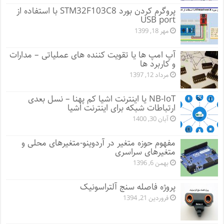
پروگرم کردن بورد STM32F103C8 با استفاده از
USB port
مهر 18, 1399
آپ امپ ها یا تقویت کننده های عملیاتی – مدارات
و کاربرد ها
مرداد 12, 1397
NB-IoT یا اینترنت اشیا کم پهنا – نسل بعدی
ارتباطات شبکه برای اینترنت اشیا
آبان 30, 1400
مفهوم حوزه متغیر در آردوینو-متغیرهای محلی و
متغیرهای سراسری
بهمن 6, 1396
پروژه فاصله سنج آلتراسونیک
فروردین 21, 1394