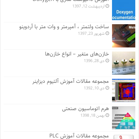
اردیبهشت 12, 1397
ساخت ولتمتر ، آمپرمتر و وات متر با آردوینو
شهریور 23, 1397
خازن‌های متغیر – انواع خازن‌ها
دی 28, 1396
مجموعه مقالات آموزش آلتیوم دیزاینر
دی 10, 1392
هرم اتوماسیون صنعتی
بهمن 18, 1398
مجموعه مقالات آموزش PLC