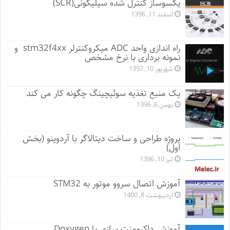
یکسوساز کنترل شده سیلیکونی(SCR)
اسفند 11, 1396
راه اندازی واحد ADC میکروکنترلر stm32f4xx و
نمونه برداری با نرخ مشخص
شهریور 10, 1397
یک منبع تغذیه سوئیچینگ چگونه کار می کند
بهمن 6, 1396
پروژه طراحی و ساخت دیتالاگر با آردوینو (بخش
اول)
تیر 10, 1396
آموزش اتصال سروو موتور به STM32
اردیبهشت 8, 1400
آموزش داکیومنت سازی با Doxygen