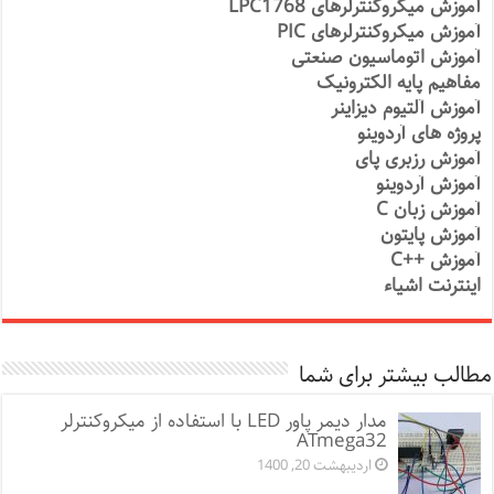
آموزش میکروکنترلرهای LPC1768
آموزش میکروکنترلرهای PIC
آموزش اتوماسیون صنعتی
مفاهیم پایه الکترونیک
آموزش آلتیوم دیزاینر
پروژه های آردوینو
آموزش رزبری پای
آموزش آردوینو
آموزش زبان C
آموزش پایتون
آموزش ++C
اینترنت اشیاء
مطالب بیشتر برای شما
مدار دیمر پاور LED با استفاده از میکروکنترلر
ATmega32
اردیبهشت 20, 1400