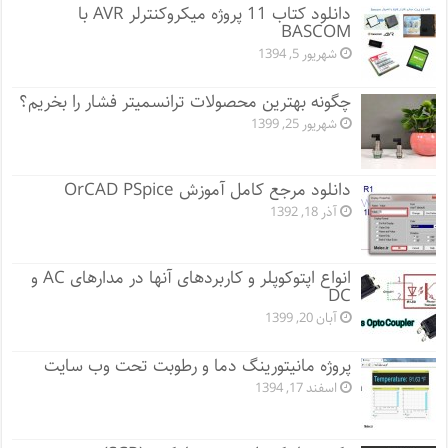
دانلود کتاب 11 پروژه میکروکنترلر AVR با
BASCOM
شهریور 5, 1394
چگونه بهترین محصولات ترانسمیتر فشار را بخریم؟
شهریور 25, 1399
دانلود مرجع کامل آموزش OrCAD PSpice
آذر 18, 1392
انواع اپتوکوپلر و کاربردهای آنها در مدارهای AC و
DC
آبان 20, 1399
پروژه مانيتورينگ دما و رطوبت تحت وب سایت
اسفند 17, 1394