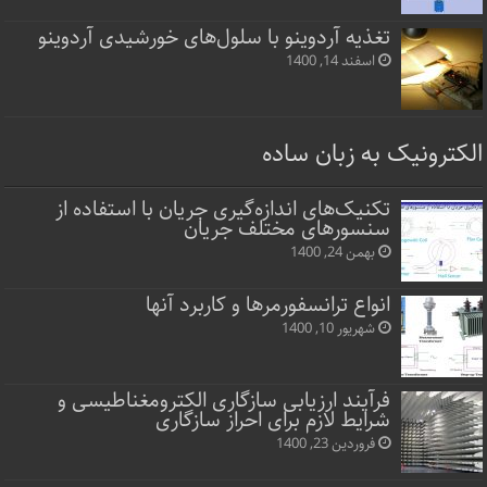
تغذیه آردوینو با سلول‌های خورشیدی آردوینو
اسفند 14, 1400
الکترونیک به زبان ساده
تکنیک‌های اندازه‌گیری جریان با استفاده از
سنسورهای مختلف جریان
بهمن 24, 1400
انواع ترانسفورمرها و کاربرد آنها
شهریور 10, 1400
فرآیند ارزیابی سازگاری الکترومغناطیسی و
شرایط لازم برای احراز سازگاری
فروردین 23, 1400