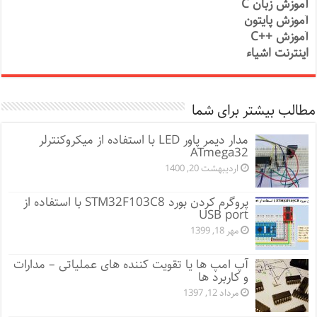
آموزش زبان C
آموزش پایتون
آموزش ++C
اینترنت اشیاء
مطالب بیشتر برای شما
مدار دیمر پاور LED با استفاده از میکروکنترلر
ATmega32
اردیبهشت 20, 1400
پروگرم کردن بورد STM32F103C8 با استفاده از
USB port
مهر 18, 1399
آپ امپ ها یا تقویت کننده های عملیاتی – مدارات
و کاربرد ها
مرداد 12, 1397