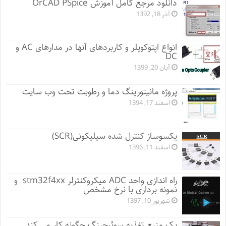
دانلود مرجع کامل آموزش OrCAD PSpice
آذر 18, 1392
انواع اپتوکوپلر و کاربردهای آنها در مدارهای AC و
DC
آبان 20, 1399
پروژه مانيتورينگ دما و رطوبت تحت وب سایت
اسفند 17, 1394
یکسوساز کنترل شده سیلیکونی(SCR)
اسفند 11, 1396
راه اندازی واحد ADC میکروکنترلر stm32f4xx و
نمونه برداری با نرخ مشخص
شهریور 10, 1397
یک منبع تغذیه سوئیچینگ چگونه کار می کند