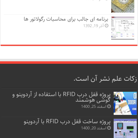
برنامه ای جالب برای محاسبات رگولاتور ها
آذر 19, 1392
زکات علم نشر آن است.
پروژه قفل‌ درب RFID با استفاده از آردوینو و
گوشی هوشمند
اسفند 25, 1400
پروژه ساخت قفل‌ درب RFID با آردوینو
اسفند 20, 1400