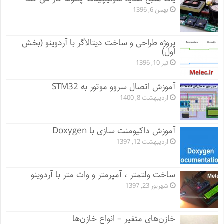
بهمن 6, 1396
پروژه طراحی و ساخت دیتالاگر با آردوینو (بخش
اول)
تیر 10, 1396
آموزش اتصال سروو موتور به STM32
اردیبهشت 8, 1400
آموزش داکیومنت سازی با Doxygen
اردیبهشت 12, 1397
ساخت ولتمتر ، آمپرمتر و وات متر با آردوینو
شهریور 23, 1397
خازن‌های متغیر – انواع خازن‌ها