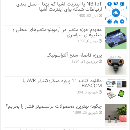
NB-IoT یا اینترنت اشیا کم پهنا – نسل بعدی
ارتباطات شبکه برای اینترنت اشیا
آبان 30, 1400
مفهوم حوزه متغیر در آردوینو-متغیرهای محلی و
متغیرهای سراسری
بهمن 6, 1396
پروژه فاصله سنج آلتراسونیک
فروردین 21, 1394
دانلود کتاب 11 پروژه میکروکنترلر AVR با
BASCOM
شهریور 5, 1394
چگونه بهترین محصولات ترانسمیتر فشار را بخریم؟
شهریور 25, 1399