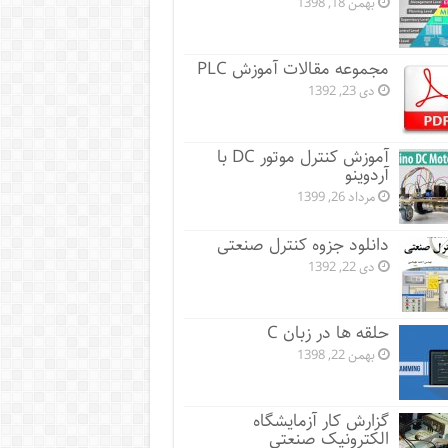
بهمن 18, 1398
مجموعه مقالات آموزش PLC
دی 23, 1392
آموزش کنترل موتور DC با
آردوینو
مرداد 26, 1399
دانلود جزوه کنترل صنعتی
دی 22, 1392
حلقه ها در زبان C
بهمن 22, 1398
گزارش کار آزمایشگاه
الکترونیک صنعتی