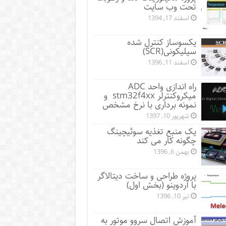
تحت وب سایت
اسفند 17, 1394
یکسوساز کنترل شده
سیلیکونی(SCR)
اسفند 11, 1396
راه اندازی واحد ADC
میکروکنترلر stm32f4xx و
نمونه برداری با نرخ مشخص
شهریور 10, 1397
یک منبع تغذیه سوئیچینگ
چگونه کار می کند
بهمن 6, 1396
پروژه طراحی و ساخت دیتالاگر
با آردوینو (بخش اول)
تیر 10, 1396
آموزش اتصال سروو موتور به