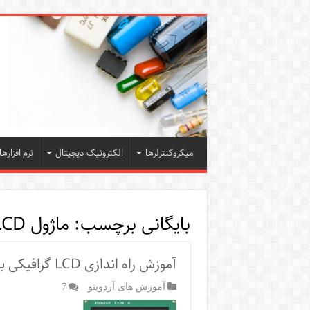
میکروکنترلرها
الکترونیک دیجیتال
نرم افزارها
بایگانی برچسب:
ماژول LCD
آموزش راه اندازی LCD گرافیکی با آردوینو
آموزش های آردوینو
7