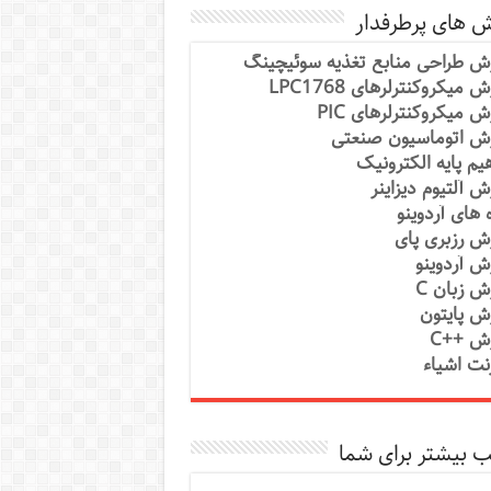
ش های پرطرفدار
ش طراحی منابع تغذیه سوئیچینگ
 میکروکنترلرهای LPC1768
ش میکروکنترلرهای PIC
ش اتوماسیون صنعتی
یم پایه الکترونیک
ش آلتیوم دیزاینر
ه های آردوینو
ش رزبری پای
ش آردوینو
ش زبان C
ش پایتون
ش ++C
رنت اشیاء
 بیشتر برای شما