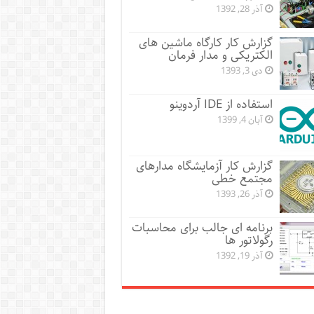
آذر 28, 1392
گزارش کار کارگاه ماشین های
الکتریکی و مدار فرمان
دی 3, 1393
استفاده از IDE آردوینو
آبان 4, 1399
گزارش کار آزمایشگاه مدارهای
مجتمع خطی
آذر 26, 1393
برنامه ای جالب برای محاسبات
رگولاتور ها
آذر 19, 1392