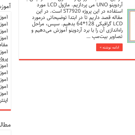
آردوینو UNO می پردازیم. ماژول LCD مورد
آموز
استفاده در این پروژه ST7920 است. در این
آموز
مقاله قصد داریم تا در ابتدا توضیحاتی درمورد
LCD گرافیکی 128*64 بدهیم. سپس، مراحل
آموزش
راه‌اندازی آن را با برد آردوینو آموزش می‌دهیم و
آموز
تصاویر بیت‌مپ …
آموز
مفاه
ادامه نوشته »
آموز
پروژ
آموز
آموز
آموز
آموز
آموز
اینت
مطالب