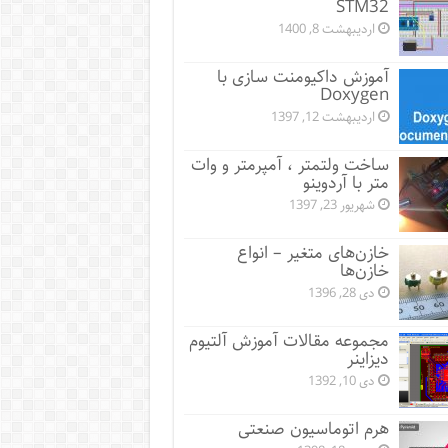
STM32
اردیبهشت 8, 1400
آموزش داکیومنت سازی با
Doxygen
اردیبهشت 12, 1397
ساخت ولتمتر ، آمپرمتر و وات
متر با آردوینو
شهریور 23, 1397
خازن‌های متغیر – انواع
خازن‌ها
دی 28, 1396
مجموعه مقالات آموزش آلتیوم
دیزاینر
دی 10, 1392
هرم اتوماسیون صنعتی