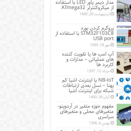
مدار دیمر پاور LED با استفاده
از میکروکنترلر ATmega32
اردیبهشت 20, 1400
پروگرم کردن بورد
STM32F103C8 با استفاده از
USB port
مهر 18, 1399
آپ امپ ها یا تقویت کننده
های عملیاتی – مدارات و
کاربرد ها
مرداد 12, 1397
NB-IoT یا اینترنت اشیا کم
پهنا – نسل بعدی ارتباطات
شبکه برای اینترنت اشیا
آبان 30, 1400
مفهوم حوزه متغیر در آردوینو-
متغیرهای محلی و متغیرهای
سراسری
بهمن 6, 1396