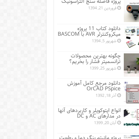
پروژه فاصله سنج آلتراسونیک
فروردین 21, 1394
دانلود کتاب 11 پروژه
میکروکنترلر AVR با BASCOM
شهریور 5, 1394
چگونه بهترین محصولات
ترانسمیتر فشار را بخریم؟
شهریور 25, 1399
دانلود مرجع کامل آموزش
OrCAD PSpice
آذر 18, 1392
انواع اپتوکوپلر و کاربردهای آنها
در مدارهای AC و DC
آبان 20, 1399
پروژه مانيتورينگ دما و رطوبت