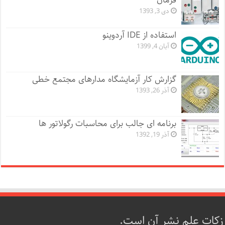
فرمان
دی 3, 1393
استفاده از IDE آردوینو
آبان 4, 1399
گزارش کار آزمایشگاه مدارهای مجتمع خطی
آذر 26, 1393
برنامه ای جالب برای محاسبات رگولاتور ها
آذر 19, 1392
زکات علم نشر آن است.