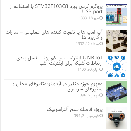
پروگرم کردن بورد STM32F103C8 با استفاده از
USB port
مهر 18, 1399
آپ امپ ها یا تقویت کننده های عملیاتی – مدارات
و کاربرد ها
مرداد 12, 1397
NB-IoT یا اینترنت اشیا کم پهنا – نسل بعدی
ارتباطات شبکه برای اینترنت اشیا
آبان 30, 1400
مفهوم حوزه متغیر در آردوینو-متغیرهای محلی و
متغیرهای سراسری
بهمن 6, 1396
پروژه فاصله سنج آلتراسونیک
فروردین 21, 1394