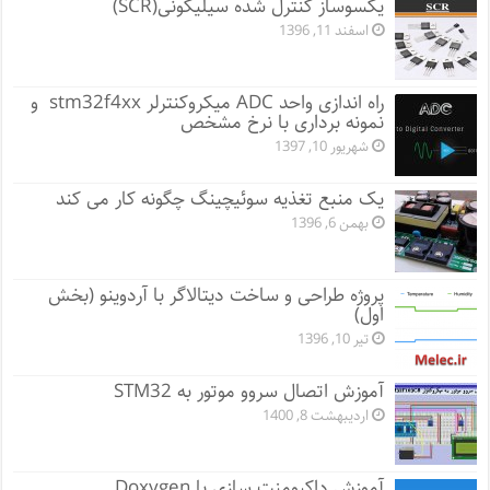
یکسوساز کنترل شده سیلیکونی(SCR)
اسفند 11, 1396
راه اندازی واحد ADC میکروکنترلر stm32f4xx و
نمونه برداری با نرخ مشخص
شهریور 10, 1397
یک منبع تغذیه سوئیچینگ چگونه کار می کند
بهمن 6, 1396
پروژه طراحی و ساخت دیتالاگر با آردوینو (بخش
اول)
تیر 10, 1396
آموزش اتصال سروو موتور به STM32
اردیبهشت 8, 1400
آموزش داکیومنت سازی با Doxygen