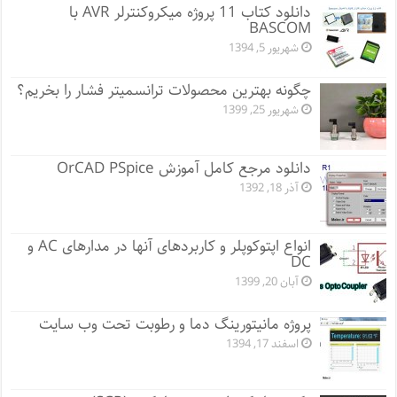
دانلود کتاب 11 پروژه میکروکنترلر AVR با
BASCOM
شهریور 5, 1394
چگونه بهترین محصولات ترانسمیتر فشار را بخریم؟
شهریور 25, 1399
دانلود مرجع کامل آموزش OrCAD PSpice
آذر 18, 1392
انواع اپتوکوپلر و کاربردهای آنها در مدارهای AC و
DC
آبان 20, 1399
پروژه مانيتورينگ دما و رطوبت تحت وب سایت
اسفند 17, 1394