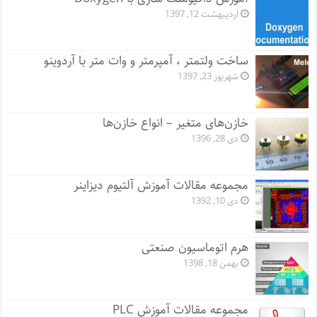
اردیبهشت 12, 1397
ساخت ولتمتر ، آمپرمتر و وات متر با آردوینو
شهریور 23, 1397
خازن‌های متغیر – انواع خازن‌ها
دی 28, 1396
مجموعه مقالات آموزش آلتیوم دیزاینر
دی 10, 1392
هرم اتوماسیون صنعتی
بهمن 18, 1398
مجموعه مقالات آموزش PLC