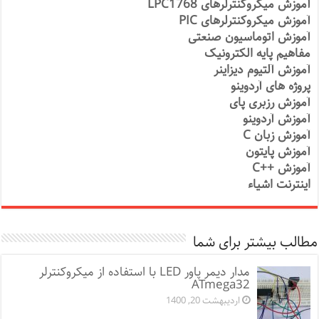
آموزش میکروکنترلرهای LPC1768
آموزش میکروکنترلرهای PIC
آموزش اتوماسیون صنعتی
مفاهیم پایه الکترونیک
آموزش آلتیوم دیزاینر
پروژه های آردوینو
آموزش رزبری پای
آموزش آردوینو
آموزش زبان C
آموزش پایتون
آموزش ++C
اینترنت اشیاء
مطالب بیشتر برای شما
مدار دیمر پاور LED با استفاده از میکروکنترلر
ATmega32
اردیبهشت 20, 1400