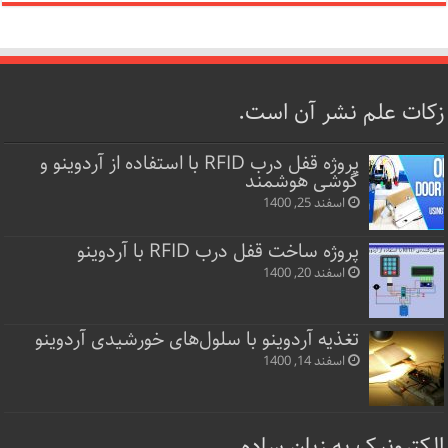
زکات علم نشر آن است.
پروژه قفل‌ درب RFID با استفاده از آردوینو و
گوشی هوشمند
اسفند 25, 1400
پروژه ساخت قفل‌ درب RFID با آردوینو
اسفند 20, 1400
تغذیه آردوینو با سلول‌های خورشیدی آردوینو
اسفند 14, 1400
الکترونیک به زبان ساده