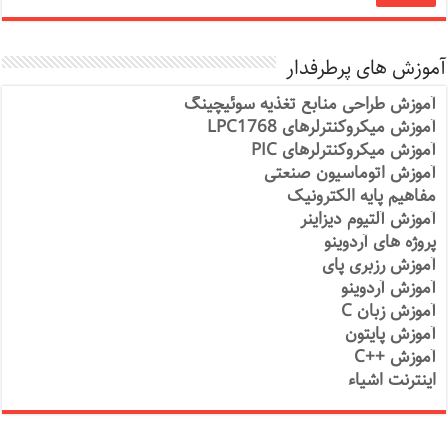
آموزش های پرطرفدار
آموزش طراحی منابع تغذیه سوئیچینگ
آموزش میکروکنترلرهای LPC1768
آموزش میکروکنترلرهای PIC
آموزش اتوماسیون صنعتی
مفاهیم پایه الکترونیک
آموزش آلتیوم دیزاینر
پروژه های آردوینو
آموزش رزبری پای
آموزش آردوینو
آموزش زبان C
آموزش پایتون
آموزش ++C
اینترنت اشیاء