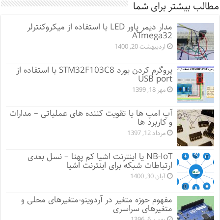
مطالب بیشتر برای شما
مدار دیمر پاور LED با استفاده از میکروکنترلر
ATmega32
اردیبهشت 20, 1400
پروگرم کردن بورد STM32F103C8 با استفاده از
USB port
مهر 18, 1399
آپ امپ ها یا تقویت کننده های عملیاتی – مدارات
و کاربرد ها
مرداد 12, 1397
NB-IoT یا اینترنت اشیا کم پهنا – نسل بعدی
ارتباطات شبکه برای اینترنت اشیا
آبان 30, 1400
مفهوم حوزه متغیر در آردوینو-متغیرهای محلی و
متغیرهای سراسری
بهمن 6, 1396