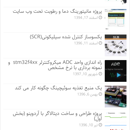
پروژه مانيتورينگ دما و رطوبت تحت وب سایت
اسفند 17, 1394
یکسوساز کنترل شده سیلیکونی(SCR)
اسفند 11, 1396
راه اندازی واحد ADC میکروکنترلر stm32f4xx و
نمونه برداری با نرخ مشخص
شهریور 10, 1397
یک منبع تغذیه سوئیچینگ چگونه کار می کند
بهمن 6, 1396
پروژه طراحی و ساخت دیتالاگر با آردوینو (بخش
اول)
تیر 10, 1396