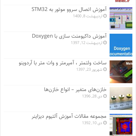
آموزش اتصال سروو موتور به STM32
اردیبهشت 8, 1400
آموزش داکیومنت سازی با Doxygen
اردیبهشت 12, 1397
ساخت ولتمتر ، آمپرمتر و وات متر با آردوینو
شهریور 23, 1397
خازن‌های متغیر – انواع خازن‌ها
دی 28, 1396
مجموعه مقالات آموزش آلتیوم دیزاینر
دی 10, 1392