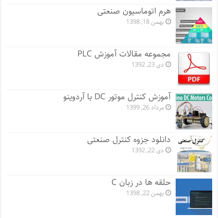
هرم اتوماسیون صنعتی
بهمن 18, 1398
مجموعه مقالات آموزش PLC
دی 23, 1392
آموزش کنترل موتور DC با آردوینو
مرداد 26, 1399
دانلود جزوه کنترل صنعتی
دی 22, 1392
حلقه ها در زبان C
بهمن 22, 1398