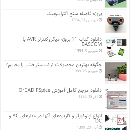
پروژه فاصله سنج آلتراسونیک
فروردین 21, 1394
دانلود کتاب 11 پروژه میکروکنترلر AVR با
BASCOM
شهریور 5, 1394
چگونه بهترین محصولات ترانسمیتر فشار را بخریم؟
شهریور 25, 1399
دانلود مرجع کامل آموزش OrCAD PSpice
آذر 18, 1392
انواع اپتوکوپلر و کاربردهای آنها در مدارهای AC و
DC
آبان 20, 1399