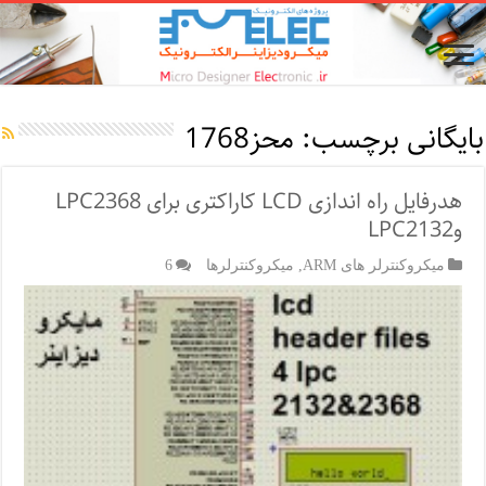
بایگانی برچسب:
محز1768
هدرفایل راه اندازی LCD کاراکتری برای LPC2368
وLPC2132
میکروکنترلر های ARM
,
میکروکنترلرها
6