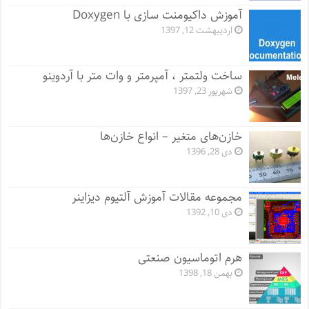
آموزش داکیومنت سازی با Doxygen
اردیبهشت 12, 1397
ساخت ولتمتر ، آمپرمتر و وات متر با آردوینو
شهریور 23, 1397
خازن‌های متغیر – انواع خازن‌ها
دی 28, 1396
مجموعه مقالات آموزش آلتیوم دیزاینر
دی 10, 1392
هرم اتوماسیون صنعتی
بهمن 18, 1398