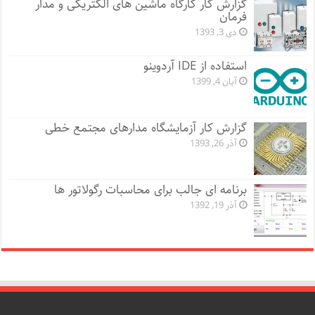
گزارش کار کارگاه ماشین های الکتریکی و مدار
فرمان
دی 3, 1393
استفاده از IDE آردوینو
آبان 4, 1399
گزارش کار آزمایشگاه مدارهای مجتمع خطی
آذر 26, 1393
برنامه ای جالب برای محاسبات رگولاتور ها
آذر 19, 1392