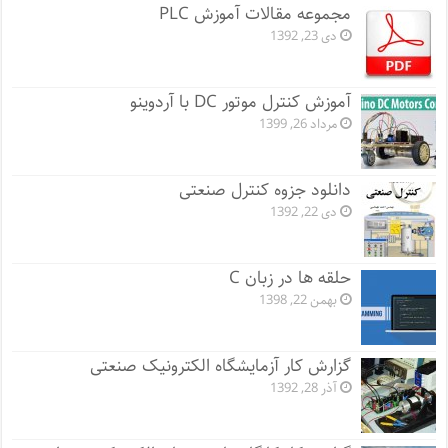
مجموعه مقالات آموزش PLC
دی 23, 1392
آموزش کنترل موتور DC با آردوینو
مرداد 26, 1399
دانلود جزوه کنترل صنعتی
دی 22, 1392
حلقه ها در زبان C
بهمن 22, 1398
گزارش کار آزمایشگاه الکترونیک صنعتی
آذر 28, 1392