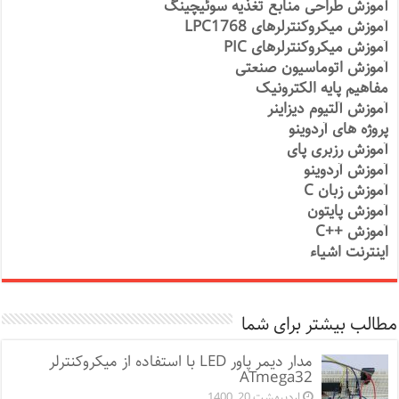
آموزش طراحی منابع تغذیه سوئیچینگ
آموزش میکروکنترلرهای LPC1768
آموزش میکروکنترلرهای PIC
آموزش اتوماسیون صنعتی
مفاهیم پایه الکترونیک
آموزش آلتیوم دیزاینر
پروژه های آردوینو
آموزش رزبری پای
آموزش آردوینو
آموزش زبان C
آموزش پایتون
آموزش ++C
اینترنت اشیاء
مطالب بیشتر برای شما
مدار دیمر پاور LED با استفاده از میکروکنترلر
ATmega32
اردیبهشت 20, 1400