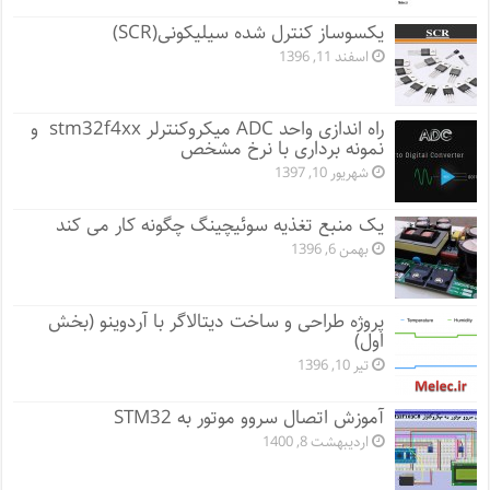
یکسوساز کنترل شده سیلیکونی(SCR)
اسفند 11, 1396
راه اندازی واحد ADC میکروکنترلر stm32f4xx و
نمونه برداری با نرخ مشخص
شهریور 10, 1397
یک منبع تغذیه سوئیچینگ چگونه کار می کند
بهمن 6, 1396
پروژه طراحی و ساخت دیتالاگر با آردوینو (بخش
اول)
تیر 10, 1396
آموزش اتصال سروو موتور به STM32
اردیبهشت 8, 1400