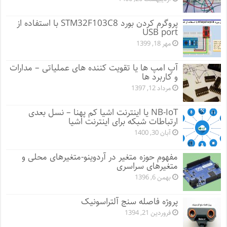
پروگرم کردن بورد STM32F103C8 با استفاده از
USB port
مهر 18, 1399
آپ امپ ها یا تقویت کننده های عملیاتی – مدارات
و کاربرد ها
مرداد 12, 1397
NB-IoT یا اینترنت اشیا کم پهنا – نسل بعدی
ارتباطات شبکه برای اینترنت اشیا
آبان 30, 1400
مفهوم حوزه متغیر در آردوینو-متغیرهای محلی و
متغیرهای سراسری
بهمن 6, 1396
پروژه فاصله سنج آلتراسونیک
فروردین 21, 1394