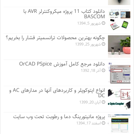
دانلود کتاب 11 پروژه میکروکنترلر AVR با
BASCOM
شهریور 5, 1394
چگونه بهترین محصولات ترانسمیتر فشار را بخریم؟
شهریور 25, 1399
دانلود مرجع کامل آموزش OrCAD PSpice
آذر 18, 1392
انواع اپتوکوپلر و کاربردهای آنها در مدارهای AC و
DC
آبان 20, 1399
پروژه مانيتورينگ دما و رطوبت تحت وب سایت
اسفند 17, 1394