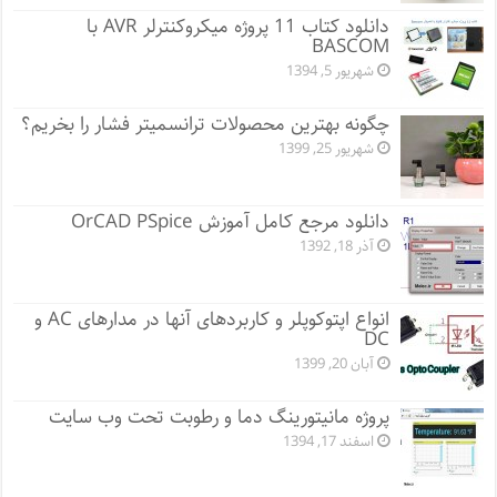
دانلود کتاب 11 پروژه میکروکنترلر AVR با
BASCOM
شهریور 5, 1394
چگونه بهترین محصولات ترانسمیتر فشار را بخریم؟
شهریور 25, 1399
دانلود مرجع کامل آموزش OrCAD PSpice
آذر 18, 1392
انواع اپتوکوپلر و کاربردهای آنها در مدارهای AC و
DC
آبان 20, 1399
پروژه مانيتورينگ دما و رطوبت تحت وب سایت
اسفند 17, 1394