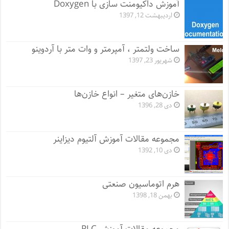
آموزش داکیومنت سازی با Doxygen
اردیبهشت 12, 1397
ساخت ولتمتر ، آمپرمتر و وات متر با آردوینو
شهریور 23, 1397
خازن‌های متغیر – انواع خازن‌ها
دی 28, 1396
مجموعه مقالات آموزش آلتیوم دیزاینر
دی 10, 1392
هرم اتوماسیون صنعتی
بهمن 18, 1398