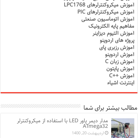
آموزش میکروکنترلرهای LPC1768
آموزش میکروکنترلرهای PIC
آموزش اتوماسیون صنعتی
مفاهیم پایه الکترونیک
آموزش آلتیوم دیزاینر
پروژه های آردوینو
آموزش رزبری پای
آموزش آردوینو
آموزش زبان C
آموزش پایتون
آموزش ++C
اینترنت اشیاء
مطالب بیشتر برای شما
مدار دیمر پاور LED با استفاده از میکروکنترلر
ATmega32
اردیبهشت 20, 1400