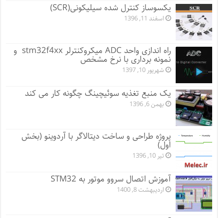
یکسوساز کنترل شده سیلیکونی(SCR)
اسفند 11, 1396
راه اندازی واحد ADC میکروکنترلر stm32f4xx و
نمونه برداری با نرخ مشخص
شهریور 10, 1397
یک منبع تغذیه سوئیچینگ چگونه کار می کند
بهمن 6, 1396
پروژه طراحی و ساخت دیتالاگر با آردوینو (بخش
اول)
تیر 10, 1396
آموزش اتصال سروو موتور به STM32
اردیبهشت 8, 1400