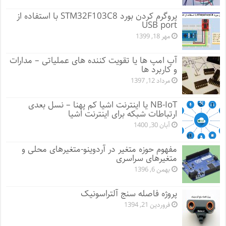
پروگرم کردن بورد STM32F103C8 با استفاده از
USB port
مهر 18, 1399
آپ امپ ها یا تقویت کننده های عملیاتی – مدارات
و کاربرد ها
مرداد 12, 1397
NB-IoT یا اینترنت اشیا کم پهنا – نسل بعدی
ارتباطات شبکه برای اینترنت اشیا
آبان 30, 1400
مفهوم حوزه متغیر در آردوینو-متغیرهای محلی و
متغیرهای سراسری
بهمن 6, 1396
پروژه فاصله سنج آلتراسونیک
فروردین 21, 1394