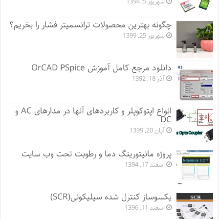
شهریور 5, 1394
چگونه بهترین محصولات ترانسمیتر فشار را بخریم؟
شهریور 25, 1399
دانلود مرجع کامل آموزش OrCAD PSpice
آذر 18, 1392
انواع اپتوکوپلر و کاربردهای آنها در مدارهای AC و
DC
آبان 20, 1399
پروژه مانيتورينگ دما و رطوبت تحت وب سایت
اسفند 17, 1394
یکسوساز کنترل شده سیلیکونی(SCR)
اسفند 11, 1396