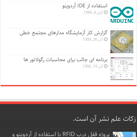
استفاده از IDE آردوینو
آبان 4, 1399
گزارش کار آزمایشگاه مدارهای مجتمع خطی
آذر 26, 1393
برنامه ای جالب برای محاسبات رگولاتور ها
آذر 19, 1392
زکات علم نشر آن است.
پروژه قفل‌ درب RFID با استفاده از آردوینو و