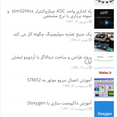
راه اندازی واحد ADC میکروکنترلر stm32f4xx و
نمونه برداری با نرخ مشخص
شهریور 10, 1397
یک منبع تغذیه سوئیچینگ چگونه کار می کند
بهمن 6, 1396
پروژه طراحی و ساخت دیتالاگر با آردوینو (بخش
اول)
تیر 10, 1396
آموزش اتصال سروو موتور به STM32
اردیبهشت 8, 1400
آموزش داکیومنت سازی با Doxygen
اردیبهشت 12, 1397