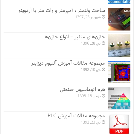
ساخت ولتمتر ، آمپرمتر و وات متر با آردوینو
شهریور 23, 1397
خازن‌های متغیر – انواع خازن‌ها
دی 28, 1396
مجموعه مقالات آموزش آلتیوم دیزاینر
دی 10, 1392
هرم اتوماسیون صنعتی
بهمن 18, 1398
مجموعه مقالات آموزش PLC
دی 23, 1392