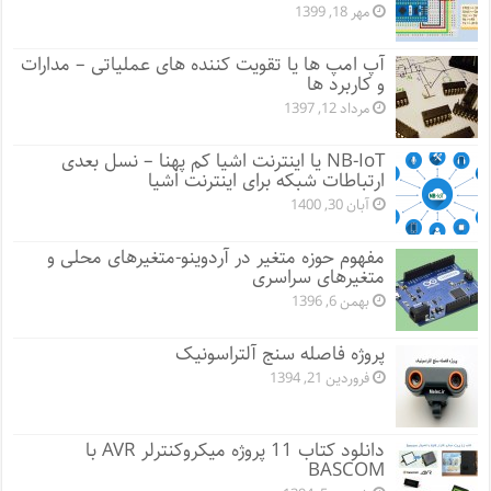
مهر 18, 1399
آپ امپ ها یا تقویت کننده های عملیاتی – مدارات
و کاربرد ها
مرداد 12, 1397
NB-IoT یا اینترنت اشیا کم پهنا – نسل بعدی
ارتباطات شبکه برای اینترنت اشیا
آبان 30, 1400
مفهوم حوزه متغیر در آردوینو-متغیرهای محلی و
متغیرهای سراسری
بهمن 6, 1396
پروژه فاصله سنج آلتراسونیک
فروردین 21, 1394
دانلود کتاب 11 پروژه میکروکنترلر AVR با
BASCOM