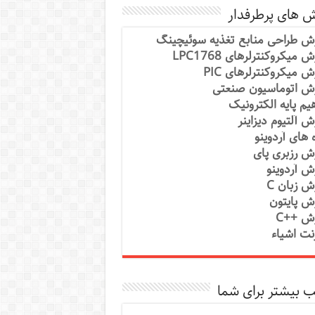
ش های پرطرفدار
ش طراحی منابع تغذیه سوئیچینگ
 میکروکنترلرهای LPC1768
ش میکروکنترلرهای PIC
ش اتوماسیون صنعتی
یم پایه الکترونیک
ش آلتیوم دیزاینر
ه های آردوینو
ش رزبری پای
ش آردوینو
ش زبان C
ش پایتون
ش ++C
رنت اشیاء
 بیشتر برای شما