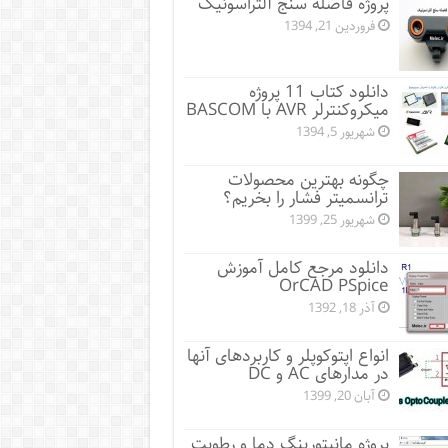
پروژه فاصله سنج آلتراسونیک
فروردین 21, 1394
دانلود کتاب 11 پروژه
میکروکنترلر AVR با BASCOM
شهریور 5, 1394
چگونه بهترین محصولات
ترانسمیتر فشار را بخریم؟
شهریور 25, 1399
دانلود مرجع کامل آموزش
OrCAD PSpice
آذر 18, 1392
انواع اپتوکوپلر و کاربردهای آنها
در مدارهای AC و DC
آبان 20, 1399
پروژه مانيتورينگ دما و رطوبت