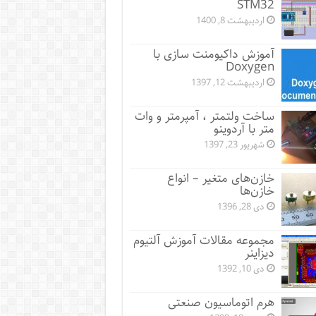
STM32
اردیبهشت 8, 1400
آموزش داکیومنت سازی با
Doxygen
اردیبهشت 12, 1397
ساخت ولتمتر ، آمپرمتر و وات
متر با آردوینو
شهریور 23, 1397
خازن‌های متغیر – انواع
خازن‌ها
دی 28, 1396
مجموعه مقالات آموزش آلتیوم
دیزاینر
دی 10, 1392
هرم اتوماسیون صنعتی