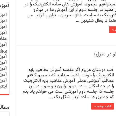
میخواهیم مجموعه آموزش های ساده الکترونیک را در
آموز
 دهیم در جلسه سوم از این آموزش ها در میکرو
آموز
لکترونیک به مباحث ولتاژ ، جریان ، توان و انرژی می
حتما تا بحال شنیدین …
آموزش
آموز
ه »
آموز
مفاه
آموز
پروژ
و در منزل)
آموز
آموز
آموز
خب دوستان عزیزم اگر مقدمه آموزش مفاهیم پایه
آموز
الکترونیک را خونده باشید میدانید که تصمیم گرفتم
آموز
مطالب آموزشی عملی آموزش مفاهیم پایه الکترونیک
را در حد امکان ساده بتونم براتون بنویسم . در این
اینت
جلسه که جلسه دوم آموزشی است می خواهم یاد بدم
که چطوری در ساده ترین شکل یک …
مطالب
ادامه نوشته »