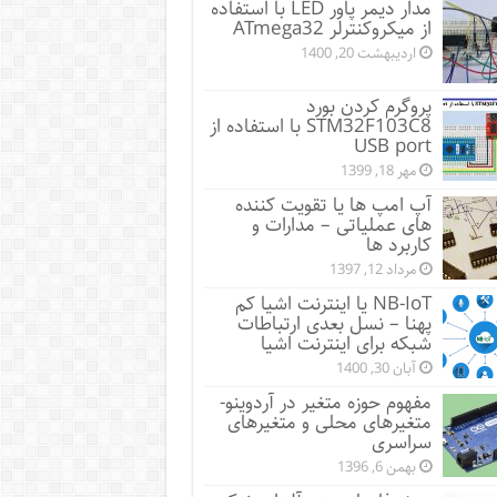
مدار دیمر پاور LED با استفاده
از میکروکنترلر ATmega32
اردیبهشت 20, 1400
پروگرم کردن بورد
STM32F103C8 با استفاده از
USB port
مهر 18, 1399
آپ امپ ها یا تقویت کننده
های عملیاتی – مدارات و
کاربرد ها
مرداد 12, 1397
NB-IoT یا اینترنت اشیا کم
پهنا – نسل بعدی ارتباطات
شبکه برای اینترنت اشیا
آبان 30, 1400
مفهوم حوزه متغیر در آردوینو-
متغیرهای محلی و متغیرهای
سراسری
بهمن 6, 1396