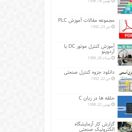
بهمن 18, 1398
مجموعه مقالات آموزش PLC
دی 23, 1392
آموزش کنترل موتور DC با
آردوینو
مرداد 26, 1399
دانلود جزوه کنترل صنعتی
دی 22, 1392
حلقه ها در زبان C
بهمن 22, 1398
گزارش کار آزمایشگاه
الکترونیک صنعتی