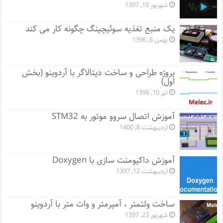
شهریور 10, 1397
یک منبع تغذیه سوئیچینگ چگونه کار می کند
بهمن 6, 1396
پروژه طراحی و ساخت دیتالاگر با آردوینو (بخش
اول)
تیر 10, 1396
آموزش اتصال سروو موتور به STM32
اردیبهشت 8, 1400
آموزش داکیومنت سازی با Doxygen
اردیبهشت 12, 1397
ساخت ولتمتر ، آمپرمتر و وات متر با آردوینو
شهریور 23, 1397