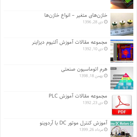
خازن‌های متغیر – انواع خازن‌ها
دی 28, 1396
مجموعه مقالات آموزش آلتیوم دیزاینر
دی 10, 1392
هرم اتوماسیون صنعتی
بهمن 18, 1398
مجموعه مقالات آموزش PLC
دی 23, 1392
آموزش کنترل موتور DC با آردوینو
مرداد 26, 1399