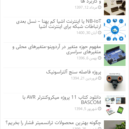
و کاربرد ها
مرداد 12, 1397
NB-IoT یا اینترنت اشیا کم پهنا – نسل بعدی
ارتباطات شبکه برای اینترنت اشیا
آبان 30, 1400
مفهوم حوزه متغیر در آردوینو-متغیرهای محلی و
متغیرهای سراسری
بهمن 6, 1396
پروژه فاصله سنج آلتراسونیک
فروردین 21, 1394
دانلود کتاب 11 پروژه میکروکنترلر AVR با
BASCOM
شهریور 5, 1394
چگونه بهترین محصولات ترانسمیتر فشار را بخریم؟