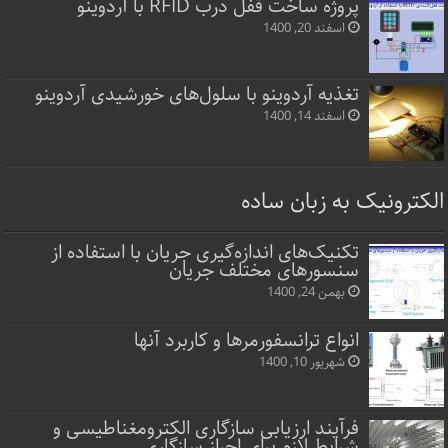
پروژه ساخت قفل‌ درب RFID با آردوینو
اسفند 20, 1400
تغذیه آردوینو با سلول‌های خورشیدی آردوینو
اسفند 14, 1400
الکترونیک به زبان ساده
تکنیک‌های اندازه‌گیری جریان با استفاده از
سنسورهای مختلف جریان
بهمن 24, 1400
انواع ترانسفورمرها و کاربرد آنها
شهریور 10, 1400
فرآیند ارزیابی سازگاری الکترومغناطیسی و
شرایط لازم برای احراز سازگاری