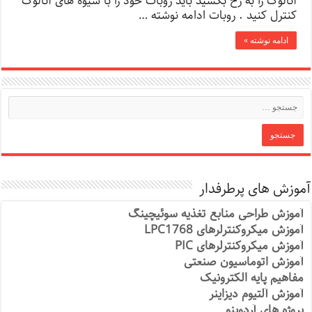
آنالوگ را به رخ بکشید باید روبات خود را با شیوه های آنالوگ
کنترل کنید . روبات ادامه نوشته …
ادامه نوشته »
آموزش های پرطرفدار
آموزش طراحی منابع تغذیه سوئیچینگ
آموزش میکروکنترلرهای LPC1768
آموزش میکروکنترلرهای PIC
آموزش اتوماسیون صنعتی
مفاهیم پایه الکترونیک
آموزش آلتیوم دیزاینر
پروژه های آردوینو