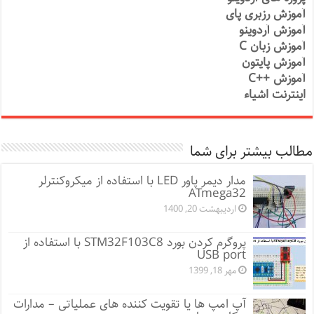
آموزش رزبری پای
آموزش آردوینو
آموزش زبان C
آموزش پایتون
آموزش ++C
اینترنت اشیاء
مطالب بیشتر برای شما
مدار دیمر پاور LED با استفاده از میکروکنترلر
ATmega32
اردیبهشت 20, 1400
پروگرم کردن بورد STM32F103C8 با استفاده از
USB port
مهر 18, 1399
آپ امپ ها یا تقویت کننده های عملیاتی – مدارات