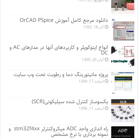
شهریور 25, 1399
دانلود مرجع کامل آموزش OrCAD PSpice
آذر 18, 1392
انواع اپتوکوپلر و کاربردهای آنها در مدارهای AC و
DC
آبان 20, 1399
پروژه مانيتورينگ دما و رطوبت تحت وب سایت
اسفند 17, 1394
یکسوساز کنترل شده سیلیکونی(SCR)
اسفند 11, 1396
راه اندازی واحد ADC میکروکنترلر stm32f4xx و
نمونه برداری با نرخ مشخص