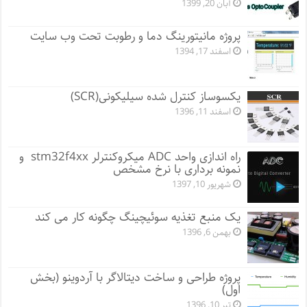
آبان 20, 1399
پروژه مانيتورينگ دما و رطوبت تحت وب سایت
اسفند 17, 1394
یکسوساز کنترل شده سیلیکونی(SCR)
اسفند 11, 1396
راه اندازی واحد ADC میکروکنترلر stm32f4xx و
نمونه برداری با نرخ مشخص
شهریور 10, 1397
یک منبع تغذیه سوئیچینگ چگونه کار می کند
بهمن 6, 1396
پروژه طراحی و ساخت دیتالاگر با آردوینو (بخش
اول)
تیر 10, 1396