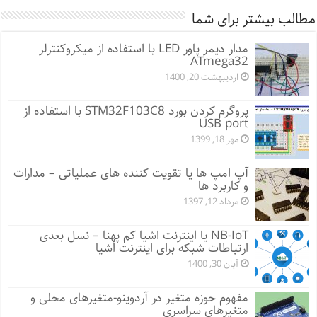
مطالب بیشتر برای شما
مدار دیمر پاور LED با استفاده از میکروکنترلر
ATmega32
اردیبهشت 20, 1400
پروگرم کردن بورد STM32F103C8 با استفاده از
USB port
مهر 18, 1399
آپ امپ ها یا تقویت کننده های عملیاتی – مدارات
و کاربرد ها
مرداد 12, 1397
NB-IoT یا اینترنت اشیا کم پهنا – نسل بعدی
ارتباطات شبکه برای اینترنت اشیا
آبان 30, 1400
مفهوم حوزه متغیر در آردوینو-متغیرهای محلی و
متغیرهای سراسری