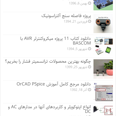
بهمن 6, 1396
پروژه فاصله سنج آلتراسونیک
فروردین 21, 1394
دانلود کتاب 11 پروژه میکروکنترلر AVR با
BASCOM
شهریور 5, 1394
چگونه بهترین محصولات ترانسمیتر فشار را بخریم؟
شهریور 25, 1399
دانلود مرجع کامل آموزش OrCAD PSpice
آذر 18, 1392
انواع اپتوکوپلر و کاربردهای آنها در مدارهای AC و
DC