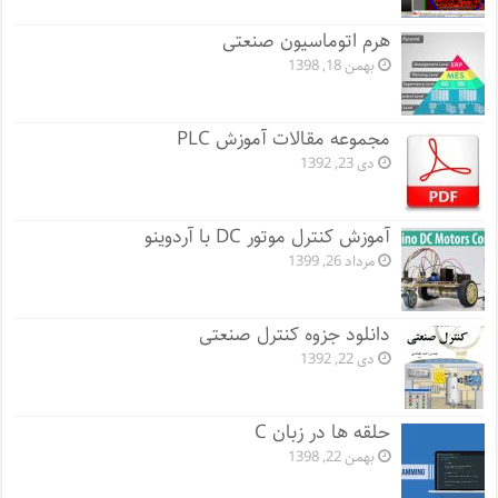
هرم اتوماسیون صنعتی
بهمن 18, 1398
مجموعه مقالات آموزش PLC
دی 23, 1392
آموزش کنترل موتور DC با آردوینو
مرداد 26, 1399
دانلود جزوه کنترل صنعتی
دی 22, 1392
حلقه ها در زبان C
بهمن 22, 1398