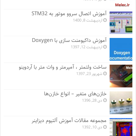
آموزش اتصال سروو موتور به STM32
اردیبهشت 8, 1400
آموزش داکیومنت سازی با Doxygen
اردیبهشت 12, 1397
ساخت ولتمتر ، آمپرمتر و وات متر با آردوینو
شهریور 23, 1397
خازن‌های متغیر – انواع خازن‌ها
دی 28, 1396
مجموعه مقالات آموزش آلتیوم دیزاینر
دی 10, 1392