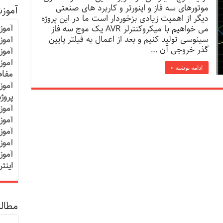
موتورهای سه فاز و اینورتر و کاربرد های صنعتی
آموز
دیگر از اهمیت زیادی بزخوردار است ما در این پروژه
آموز
می خواهیم با میکروکنترلر AVR یک موج سه فاز
سینوسی تولید کنیم و بعد از اعمال به فیلتر پایین
آموزش
گذر خروجی آن …
آموز
آموز
ادامه نوشته »
مفاه
آموز
پروژ
آموز
آموز
آموز
آموز
آموز
اینت
مطالب