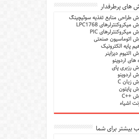
ش های پرطرفدار
ش طراحی منابع تغذیه سوئیچینگ
 میکروکنترلرهای LPC1768
ش میکروکنترلرهای PIC
ش اتوماسیون صنعتی
یم پایه الکترونیک
ش آلتیوم دیزاینر
ه های آردوینو
ش رزبری پای
ش آردوینو
ش زبان C
ش پایتون
ش ++C
رنت اشیاء
 بیشتر برای شما