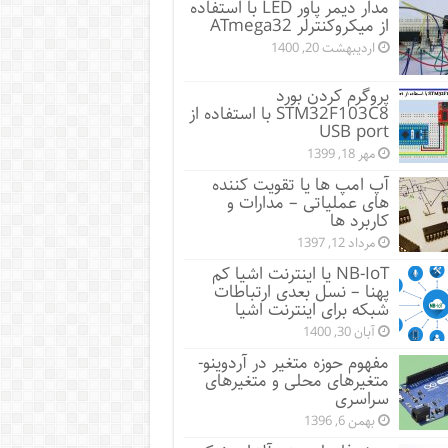
مدار دیمر پاور LED با استفاده
از میکروکنترلر ATmega32
اردیبهشت 20, 1400
پروگرم کردن بورد
STM32F103C8 با استفاده از
USB port
مهر 18, 1399
آپ امپ ها یا تقویت کننده
های عملیاتی – مدارات و
کاربرد ها
مرداد 12, 1397
NB-IoT یا اینترنت اشیا کم
پهنا – نسل بعدی ارتباطات
شبکه برای اینترنت اشیا
آبان 30, 1400
مفهوم حوزه متغیر در آردوینو-
متغیرهای محلی و متغیرهای
سراسری
بهمن 6, 1396