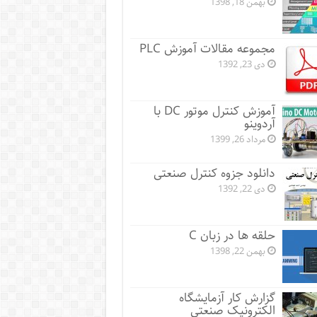
بهمن 18, 1398
مجموعه مقالات آموزش PLC
دی 23, 1392
آموزش کنترل موتور DC با
آردوینو
مرداد 26, 1399
دانلود جزوه کنترل صنعتی
دی 22, 1392
حلقه ها در زبان C
بهمن 22, 1398
گزارش کار آزمایشگاه
الکترونیک صنعتی