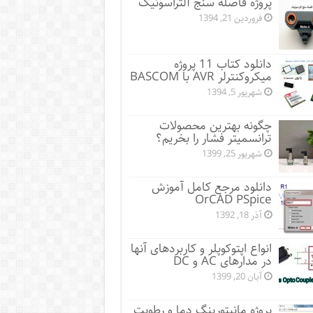
پروژه فاصله سنج آلتراسونیک
فروردین 21, 1394
دانلود کتاب 11 پروژه
میکروکنترلر AVR با BASCOM
شهریور 5, 1394
چگونه بهترین محصولات
ترانسمیتر فشار را بخریم؟
شهریور 25, 1399
دانلود مرجع کامل آموزش
OrCAD PSpice
آذر 18, 1392
انواع اپتوکوپلر و کاربردهای آنها
در مدارهای AC و DC
آبان 20, 1399
پروژه مانيتورينگ دما و رطوبت