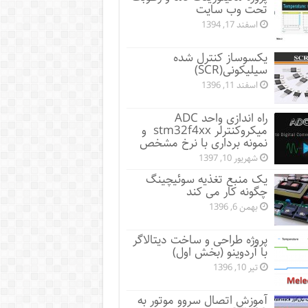
تحت وب سایت
اسفند 17, 1394
یکسوساز کنترل شده
سیلیکونی(SCR)
اسفند 11, 1396
راه اندازی واحد ADC
میکروکنترلر stm32f4xx و
نمونه برداری با نرخ مشخص
شهریور 10, 1397
یک منبع تغذیه سوئیچینگ
چگونه کار می کند
بهمن 6, 1396
پروژه طراحی و ساخت دیتالاگر
با آردوینو (بخش اول)
تیر 10, 1396
آموزش اتصال سروو موتور به