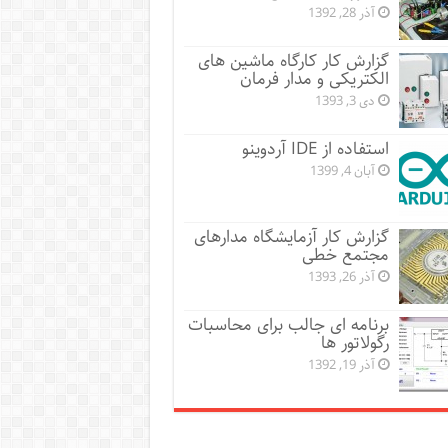
آذر 28, 1392
گزارش کار کارگاه ماشین های
الکتریکی و مدار فرمان
دی 3, 1393
استفاده از IDE آردوینو
آبان 4, 1399
گزارش کار آزمایشگاه مدارهای
مجتمع خطی
آذر 26, 1393
برنامه ای جالب برای محاسبات
رگولاتور ها
آذر 19, 1392