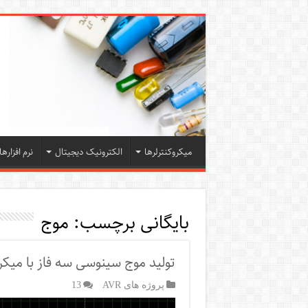
میکروکنترلرها
الکترونیک دیجیتال
نرم افزارها
بایگانی برچسب:
موج
تولید موج سینوسی سه فاز با میکرو
پروژه های AVR
13