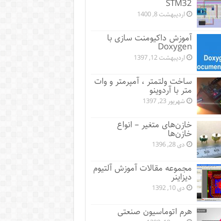
STM32
اردیبهشت 8, 1400
آموزش داکیومنت سازی با
Doxygen
اردیبهشت 12, 1397
ساخت ولتمتر ، آمپرمتر و وات
متر با آردوینو
شهریور 23, 1397
خازن‌های متغیر – انواع
خازن‌ها
دی 28, 1396
مجموعه مقالات آموزش آلتیوم
دیزاینر
دی 10, 1392
هرم اتوماسیون صنعتی