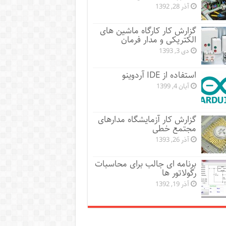
آذر 28, 1392
گزارش کار کارگاه ماشین های
الکتریکی و مدار فرمان
دی 3, 1393
استفاده از IDE آردوینو
آبان 4, 1399
گزارش کار آزمایشگاه مدارهای
مجتمع خطی
آذر 26, 1393
برنامه ای جالب برای محاسبات
رگولاتور ها
آذر 19, 1392