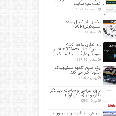
تحت وب سایت
اسفند 17, 1394
یکسوساز کنترل شده
سیلیکونی(SCR)
اسفند 11, 1396
راه اندازی واحد ADC
میکروکنترلر stm32f4xx و
نمونه برداری با نرخ مشخص
شهریور 10, 1397
یک منبع تغذیه سوئیچینگ
چگونه کار می کند
بهمن 6, 1396
پروژه طراحی و ساخت دیتالاگر
با آردوینو (بخش اول)
تیر 10, 1396
آموزش اتصال سروو موتور به