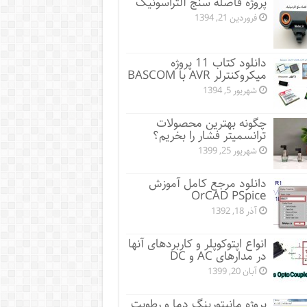
پروژه فاصله سنج آلتراسونیک
فروردین 21, 1394
دانلود کتاب 11 پروژه
میکروکنترلر AVR با BASCOM
شهریور 5, 1394
چگونه بهترین محصولات
ترانسمیتر فشار را بخریم؟
شهریور 25, 1399
دانلود مرجع کامل آموزش
OrCAD PSpice
آذر 18, 1392
انواع اپتوکوپلر و کاربردهای آنها
در مدارهای AC و DC
آبان 20, 1399
پروژه مانيتورينگ دما و رطوبت