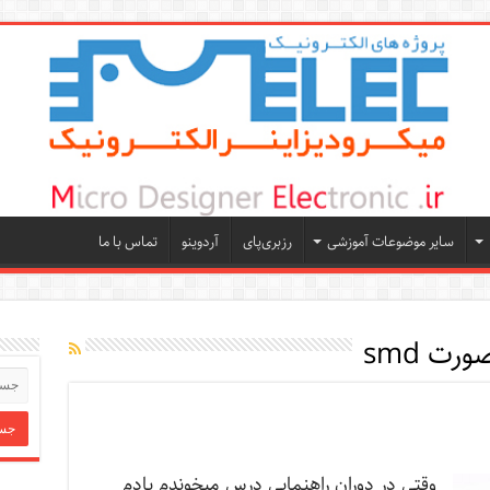
سایر موضوعات آموزشی
رزبری‌پای
آردوینو
تماس با ما
ورت smd
وقتی در دوران راهنمایی درس میخوندم یادم