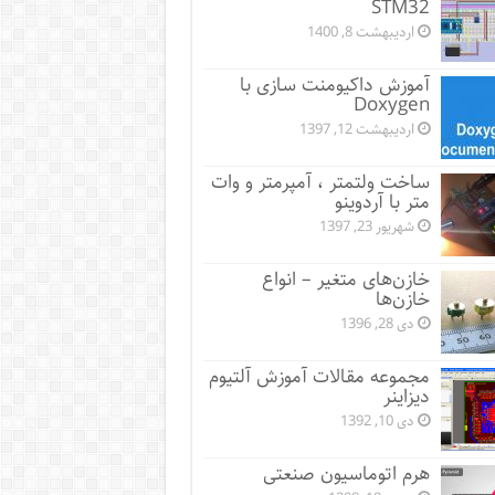
STM32
اردیبهشت 8, 1400
آموزش داکیومنت سازی با
Doxygen
اردیبهشت 12, 1397
ساخت ولتمتر ، آمپرمتر و وات
متر با آردوینو
شهریور 23, 1397
خازن‌های متغیر – انواع
خازن‌ها
دی 28, 1396
مجموعه مقالات آموزش آلتیوم
دیزاینر
دی 10, 1392
هرم اتوماسیون صنعتی