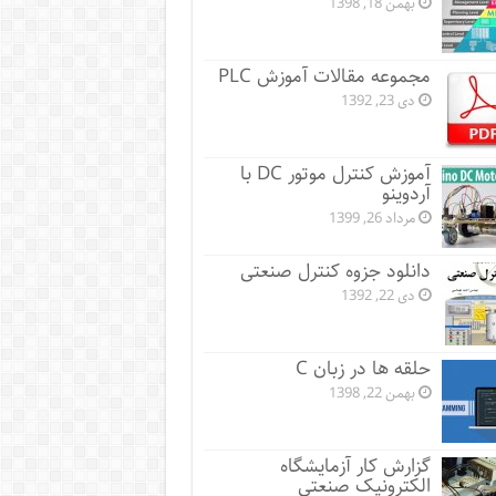
بهمن 18, 1398
مجموعه مقالات آموزش PLC
دی 23, 1392
آموزش کنترل موتور DC با
آردوینو
مرداد 26, 1399
دانلود جزوه کنترل صنعتی
دی 22, 1392
حلقه ها در زبان C
بهمن 22, 1398
گزارش کار آزمایشگاه
الکترونیک صنعتی