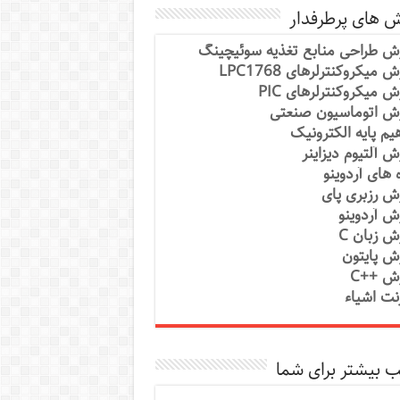
ش های پرطرفدار
ش طراحی منابع تغذیه سوئیچینگ
 میکروکنترلرهای LPC1768
ش میکروکنترلرهای PIC
ش اتوماسیون صنعتی
یم پایه الکترونیک
ش آلتیوم دیزاینر
ه های آردوینو
ش رزبری پای
ش آردوینو
ش زبان C
ش پایتون
ش ++C
رنت اشیاء
 بیشتر برای شما