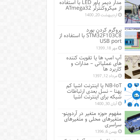
مدار دیمر پاور LED با استفاده
از میکروکنترلر ATmega32
اردیبهشت 20, 1400
پروگرم کردن بورد
STM32F103C8 با استفاده از
USB port
مهر 18, 1399
آپ امپ ها یا تقویت کننده
های عملیاتی – مدارات و
کاربرد ها
مرداد 12, 1397
NB-IoT یا اینترنت اشیا کم
پهنا – نسل بعدی ارتباطات
شبکه برای اینترنت اشیا
آبان 30, 1400
مفهوم حوزه متغیر در آردوینو-
متغیرهای محلی و متغیرهای
سراسری
بهمن 6, 1396