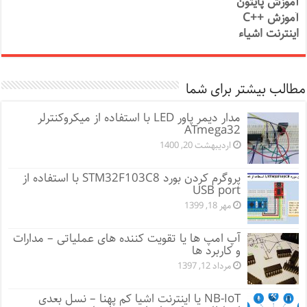
آموزش پایتون
آموزش ++C
اینترنت اشیاء
مطالب بیشتر برای شما
مدار دیمر پاور LED با استفاده از میکروکنترلر
ATmega32
اردیبهشت 20, 1400
پروگرم کردن بورد STM32F103C8 با استفاده از
USB port
مهر 18, 1399
آپ امپ ها یا تقویت کننده های عملیاتی – مدارات
و کاربرد ها
مرداد 12, 1397
NB-IoT یا اینترنت اشیا کم پهنا – نسل بعدی