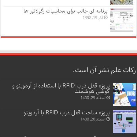
برنامه ای جالب برای محاسبات رگولاتور ها
آذر 19, 1392
زکات علم نشر آن است.
پروژه قفل‌ درب RFID با استفاده از آردوینو و
گوشی هوشمند
اسفند 25, 1400
پروژه ساخت قفل‌ درب RFID با آردوینو
اسفند 20, 1400