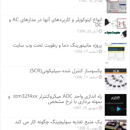
آذر 18, 1392
انواع اپتوکوپلر و کاربردهای آنها در مدارهای AC و
DC
آبان 20, 1399
پروژه مانيتورينگ دما و رطوبت تحت وب سایت
اسفند 17, 1394
یکسوساز کنترل شده سیلیکونی(SCR)
اسفند 11, 1396
راه اندازی واحد ADC میکروکنترلر stm32f4xx و
نمونه برداری با نرخ مشخص
شهریور 10, 1397
یک منبع تغذیه سوئیچینگ چگونه کار می کند
بهمن 6, 1396