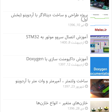
پروژه طراحی و ساخت دیتالاگر با آردوینو (بخش
اول)
تیر 10, 1396
آموزش اتصال سروو موتور به STM32
اردیبهشت 8, 1400
آموزش داکیومنت سازی با Doxygen
اردیبهشت 12, 1397
ساخت ولتمتر ، آمپرمتر و وات متر با آردوینو
شهریور 23, 1397
خازن‌های متغیر – انواع خازن‌ها
دی 28, 1396