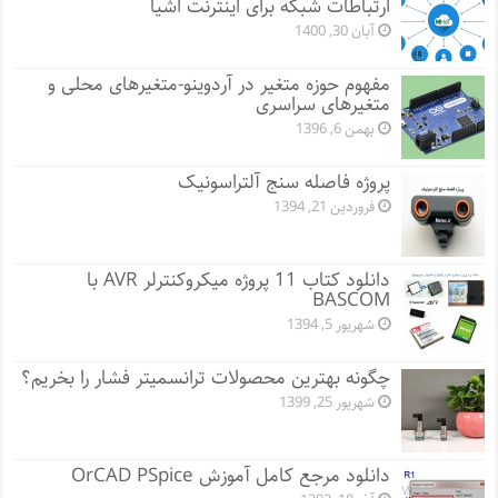
ارتباطات شبکه برای اینترنت اشیا
آبان 30, 1400
مفهوم حوزه متغیر در آردوینو-متغیرهای محلی و
متغیرهای سراسری
بهمن 6, 1396
پروژه فاصله سنج آلتراسونیک
فروردین 21, 1394
دانلود کتاب 11 پروژه میکروکنترلر AVR با
BASCOM
شهریور 5, 1394
چگونه بهترین محصولات ترانسمیتر فشار را بخریم؟
شهریور 25, 1399
دانلود مرجع کامل آموزش OrCAD PSpice